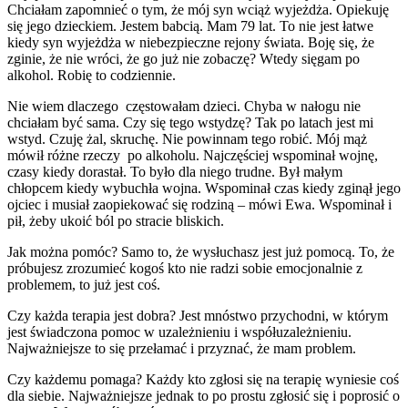
Chciałam zapomnieć o tym, że mój syn wciąż wyjeżdża. Opiekuję
się jego dzieckiem. Jestem babcią. Mam 79 lat. To nie jest łatwe
kiedy syn wyjeżdża w niebezpieczne rejony świata. Boję się, że
zginie, że nie wróci, że go już nie zobaczę? Wtedy sięgam po
alkohol. Robię to codziennie.
Nie wiem dlaczego częstowałam dzieci. Chyba w nałogu nie
chciałam być sama. Czy się tego wstydzę? Tak po latach jest mi
wstyd. Czuję żal, skruchę. Nie powinnam tego robić. Mój mąż
mówił różne rzeczy po alkoholu. Najczęściej wspominał wojnę,
czasy kiedy dorastał. To było dla niego trudne. Był małym
chłopcem kiedy wybuchła wojna. Wspominał czas kiedy zginął jego
ojciec i musiał zaopiekować się rodziną – mówi Ewa. Wspominał i
pił, żeby ukoić ból po stracie bliskich.
Jak można pomóc? Samo to, że wysłuchasz jest już pomocą. To, że
próbujesz zrozumieć kogoś kto nie radzi sobie emocjonalnie z
problemem, to już jest coś.
Czy każda terapia jest dobra? Jest mnóstwo przychodni, w którym
jest świadczona pomoc w uzależnieniu i współuzależnieniu.
Najważniejsze to się przełamać i przyznać, że mam problem.
Czy każdemu pomaga? Każdy kto zgłosi się na terapię wyniesie coś
dla siebie. Najważniejsze jednak to po prostu zgłosić się i poprosić o