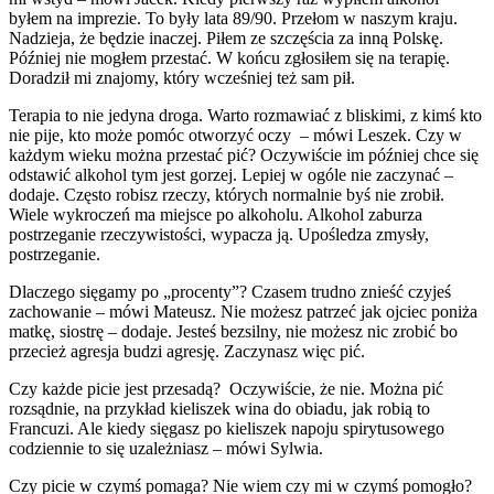
byłem na imprezie. To były lata 89/90. Przełom w naszym kraju.
Nadzieja, że będzie inaczej. Piłem ze szczęścia za inną Polskę.
Później nie mogłem przestać. W końcu zgłosiłem się na terapię.
Doradził mi znajomy, który wcześniej też sam pił.
Terapia to nie jedyna droga. Warto rozmawiać z bliskimi, z kimś kto
nie pije, kto może pomóc otworzyć oczy – mówi Leszek. Czy w
każdym wieku można przestać pić? Oczywiście im później chce się
odstawić alkohol tym jest gorzej. Lepiej w ogóle nie zaczynać –
dodaje. Często robisz rzeczy, których normalnie byś nie zrobił.
Wiele wykroczeń ma miejsce po alkoholu. Alkohol zaburza
postrzeganie rzeczywistości, wypacza ją. Upośledza zmysły,
postrzeganie.
Dlaczego sięgamy po „procenty”? Czasem trudno znieść czyjeś
zachowanie – mówi Mateusz. Nie możesz patrzeć jak ojciec poniża
matkę, siostrę – dodaje. Jesteś bezsilny, nie możesz nic zrobić bo
przecież agresja budzi agresję. Zaczynasz więc pić.
Czy każde picie jest przesadą? Oczywiście, że nie. Można pić
rozsądnie, na przykład kieliszek wina do obiadu, jak robią to
Francuzi. Ale kiedy sięgasz po kieliszek napoju spirytusowego
codziennie to się uzależniasz – mówi Sylwia.
Czy picie w czymś pomaga? Nie wiem czy mi w czymś pomogło?