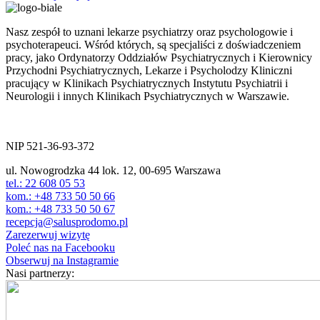
Nasz zespół to uznani lekarze psychiatrzy oraz psychologowie i
psychoterapeuci. Wśród których, są specjaliści z doświadczeniem
pracy, jako Ordynatorzy Oddziałów Psychiatrycznych i Kierownicy
Przychodni Psychiatrycznych, Lekarze i Psycholodzy Kliniczni
pracujący w Klinikach Psychiatrycznych Instytutu Psychiatrii i
Neurologii i innych Klinikach Psychiatrycznych w Warszawie.
ul. Nowogrodzka 44 lok.12
00-695 Warszawa
NIP 521-36-93-372
ul. Nowogrodzka 44 lok. 12, 00-695 Warszawa
tel.: 22 608 05 53
kom.: +48 733 50 50 66
kom.: +48 733 50 50 67
recepcja@salusprodomo.pl
Zarezerwuj wizytę
Poleć nas na Facebooku
Obserwuj na Instagramie
Nasi partnerzy: