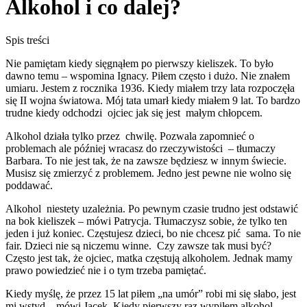
Alkohol i co dalej?
Spis treści
Nie pamiętam kiedy sięgnąłem po pierwszy kieliszek. To było
dawno temu – wspomina Ignacy. Piłem często i dużo. Nie znałem
umiaru. Jestem z rocznika 1936. Kiedy miałem trzy lata rozpoczęła
się II wojna światowa. Mój tata umarł kiedy miałem 9 lat. To bardzo
trudne kiedy odchodzi ojciec jak się jest małym chłopcem.
Alkohol działa tylko przez chwilę. Pozwala zapomnieć o
problemach ale później wracasz do rzeczywistości – tłumaczy
Barbara. To nie jest tak, że na zawsze będziesz w innym świecie.
Musisz się zmierzyć z problemem. Jedno jest pewne nie wolno się
poddawać.
Alkohol niestety uzależnia. Po pewnym czasie trudno jest odstawić
na bok kieliszek – mówi Patrycja. Tłumaczysz sobie, że tylko ten
jeden i już koniec. Częstujesz dzieci, bo nie chcesz pić sama. To nie
fair. Dzieci nie są niczemu winne. Czy zawsze tak musi być?
Często jest tak, że ojciec, matka częstują alkoholem. Jednak mamy
prawo powiedzieć nie i o tym trzeba pamiętać.
Kiedy myślę, że przez 15 lat piłem „na umór” robi mi się słabo, jest
mi wstyd – mówi Jacek. Kiedy pierwszy raz wypiłem alkohol