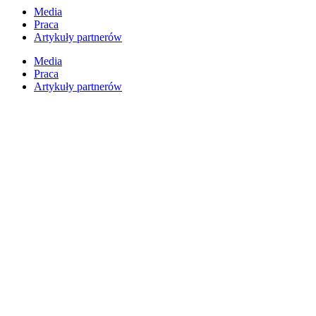
Przejdź
Media
do
Praca
treści
Artykuły partnerów
Media
Praca
Artykuły partnerów