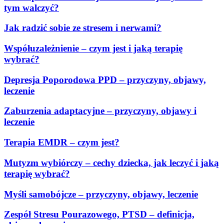
tym walczyć?
Jak radzić sobie ze stresem i nerwami?
Współuzależnienie – czym jest i jaką terapię
wybrać?
Depresja Poporodowa PPD – przyczyny, objawy,
leczenie
Zaburzenia adaptacyjne – przyczyny, objawy i
leczenie
Terapia EMDR – czym jest?
Mutyzm wybiórczy – cechy dziecka, jak leczyć i jaką
terapię wybrać?
Myśli samobójcze – przyczyny, objawy, leczenie
Zespół Stresu Pourazowego, PTSD – definicja,