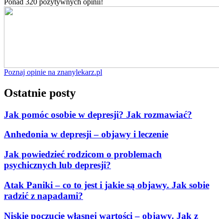
Ponad 320 pozytywnych opinii!
Poznaj opinie na znanylekarz.pl
Ostatnie posty
Jak pomóc osobie w depresji? Jak rozmawiać?
Anhedonia w depresji – objawy i leczenie
Jak powiedzieć rodzicom o problemach
psychicznych lub depresji?
Atak Paniki – co to jest i jakie są objawy. Jak sobie
radzić z napadami?
Niskie poczucie własnej wartości – objawy. Jak z