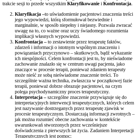
trakcie sesji to przede wszystkim
Klaryfikowanie
i
Konfrontacja
.
Klaryfikacja –
to uświadomienie pacjentowi znaczenia treści
jego wypowiedzi, którą sformułował bezwiednie i
marginalnie, w sposób niepełny i niejasny. Pozwala zwracać
uwagę na to, co ważne oraz uczy świadomego rozumienia
implikacji własnych wypowiedzi.
Konfrontacja –
to zestawienie przez terapeutę faktów,
zdarzeń i informacji o istotnym wspólnym znaczeniu i
powiązaniach przyczynowo – skutkowych, bądź wykazanie
ich niespójności. Celem konfrontacji jest to, by nieświadome
zachowanie znalazło się w centrum uwagi pacjenta, jako
znaczące w procesie terapii, ponieważ zdaniem terapeuty
może nieść ze sobą nieświadome znaczenie treści. To
szczególnie ważna technika, zwłaszcza w początkowej fazie
terapii, ponieważ dobrze obrazuje pacjentowi, na czym
polega psychodynamiczny proces terapeutyczny.
Interpretacja –
szczególne znaczenie przywiązuje się do
interpretacyjnych interwencji terapeutycznych, których celem
jest nazywanie dostrzeganych przez terapeutę zjawisk w
procesie terapeutycznym. Dostarczają informacji zwrotnych –
jak można rozumieć obecne zachowania w kontekście
uwarunkowań stworzonych przez wcześniejsze
doświadczenia z pierwszych lat życia. Zadaniem Interpretacji
Terapeutycznych jest pomoc: