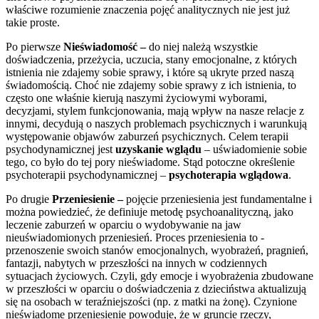
właściwe rozumienie znaczenia pojęć analitycznych nie jest już
takie proste.
Po pierwsze
Nieświadomość –
do niej należą wszystkie
doświadczenia, przeżycia, uczucia, stany emocjonalne, z których
istnienia nie zdajemy sobie sprawy, i które są ukryte przed naszą
świadomością. Choć nie zdajemy sobie sprawy z ich istnienia, to
często one właśnie kierują naszymi życiowymi wyborami,
decyzjami, stylem funkcjonowania, mają wpływ na nasze relacje z
innymi, decydują o naszych problemach psychicznych i warunkują
występowanie objawów zaburzeń psychicznych. Celem terapii
psychodynamicznej jest
uzyskanie wglądu
– uświadomienie sobie
tego, co było do tej pory nieświadome. Stąd potoczne określenie
psychoterapii psychodynamicznej –
psychoterapia wglądowa
.
Po drugie
Przeniesienie –
pojęcie przeniesienia jest fundamentalne i
można powiedzieć, że definiuje metodę psychoanalityczną, jako
leczenie zaburzeń w oparciu o wydobywanie na jaw
nieuświadomionych przeniesień. Proces przeniesienia to -
przenoszenie swoich stanów emocjonalnych, wyobrażeń, pragnień,
fantazji, nabytych w przeszłości na innych w codziennych
sytuacjach życiowych. Czyli, gdy emocje i wyobrażenia zbudowane
w przeszłości w oparciu o doświadczenia z dzieciństwa aktualizują
się na osobach w teraźniejszości (np. z matki na żonę). Czynione
nieświadome przeniesienie powoduje, że w gruncie rzeczy,