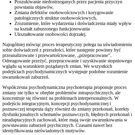
Poszukiwanie niedostrzeganych przez pacjenta przyczyn
powstania objawów,
Zmiana defektów osobowościowych i korygowanie
patologicznych struktur osobowościowych,
Zrozumienie, które wydarzenia i doświadczenia miały wpływ
na kształt zaburzonego funkcjonowania
Ukształtowanie osobowości dojrzałej.
Najogólniej mówiąc proces terapeutyczny polega na uświadomieniu
sobie doświadczeń z przeszłości, które następnie powinny być
przeanalizowane i przewartościowane, „przepracowane”.
Odreagowanie przeżyć, przepracowanie i uzyskiwanie stopniowego
wglądu są warunkiem pożądanych zmian. We wszystkich
podejściach psychodynamicznych występuje podobne rozumienie
uwarunkowań zaburzeń.
Współczesna psychodynamiczna psychoterapia proponuje proces
zmiany nie tylko w obrębie problemów intrapsychicznych, ale
koncentruje się również na problemach interpersonalnych. W
podejściu integracyjnym, koncepcji psychodynamicznej i
poznawczej terapeuta dąży również do zmiany przekonań, korekty
dysfunkcjonalnych schematów poznawczych, błędnych przekonań i
nieadaptacyjnych zachowań, które mają swoje uwarunkowania w
powstawaniu zaburzeń psychicznych. Czasami nawet bez
identyfikowania nieświadomych motywów.