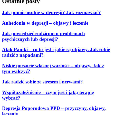
Ostatnie posty
Jak pomóc osobie w depresji? Jak rozmawiać?
Anhedonia w depresji – objawy i leczenie
Jak powiedzieć rodzicom o problemach
psychicznych lub depresji?
Atak Paniki – co to jest i jakie są objawy. Jak sobie
radzić z napadami?
Niskie poczucie własnej wartości – objawy. Jak z
tym walczyć?
Jak radzić sobie ze stresem i nerwami?
Współuzależnienie – czym jest i jaką terapię
wybrać?
Depresja Poporodowa PPD – przyczyny, objawy,
leczenie