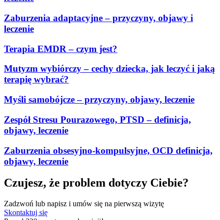
Zaburzenia adaptacyjne – przyczyny, objawy i
leczenie
Terapia EMDR – czym jest?
Mutyzm wybiórczy – cechy dziecka, jak leczyć i jaką
terapię wybrać?
Myśli samobójcze – przyczyny, objawy, leczenie
Zespół Stresu Pourazowego, PTSD – definicja,
objawy, leczenie
Zaburzenia obsesyjno-kompulsyjne, OCD definicja,
objawy, leczenie
Czujesz, że problem dotyczy Ciebie?
Zadzwoń lub napisz i umów się na pierwszą wizytę
Skontaktuj się