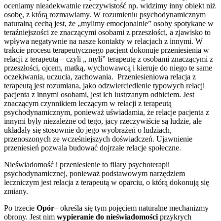
oceniamy nieadekwatnie rzeczywistość np. widzimy inny obiekt niż
osobę, z którą rozmawiamy. W rozumieniu psychodynamicznym
naturalną cechą jest, że „mylimy emocjonalnie” osoby spotykane w
teraźniejszości ze znaczącymi osobami z przeszłości, a zjawisko to
wpływa negatywnie na nasze kontakty w relacjach z innymi. W
trakcie procesu terapeutycznego pacjent dokonuje przeniesienia w
relacji z terapeutą – czyli „ myli” terapeutę z osobami znaczącymi z
przeszłości, ojcem, matką, wychowawcą i kieruje do niego te same
oczekiwania, uczucia, zachowania. Przeniesieniowa relacja z
terapeutą jest rozumiana, jako odzwierciedlenie typowych relacji
pacjenta z innymi osobami, jest ich lustrzanym odbiciem. Jest
znaczącym czynnikiem leczącym w relacji z terapeutą
psychodynamicznym, ponieważ uświadamia, że relacje pacjenta z
innymi były niezależne od tego, jacy rzeczywiście są ludzie, ale
układały się stosownie do jego wyobrażeń o ludziach,
przenoszonych ze wcześniejszych doświadczeń. Ujawnienie
przeniesień pozwala budować dojrzałe relacje społeczne.
Nieświadomość i przeniesienie to filary psychoterapii
psychodynamicznej, ponieważ podstawowym narzędziem
leczniczym jest relacja z terapeutą w oparciu, o którą dokonują się
zmiany.
Po trzecie
Opór
– określa się tym pojęciem naturalne mechanizmy
obrony. Jest nim
wypieranie do nieświadomości
przykrych