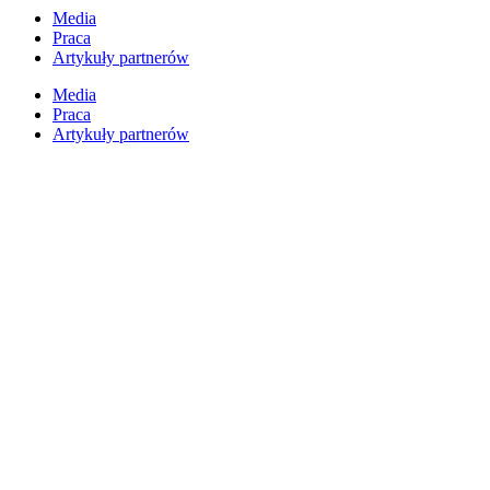
Przejdź
Media
do
Praca
treści
Artykuły partnerów
Media
Praca
Artykuły partnerów