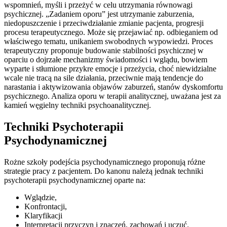
wspomnień, myśli i przeżyć w celu utrzymania równowagi
psychicznej. „Zadaniem oporu” jest utrzymanie zaburzenia,
niedopuszczenie i przeciwdziałanie zmianie pacjenta, progresji
procesu terapeutycznego. Może się przejawiać np. odbieganiem od
właściwego tematu, unikaniem swobodnych wypowiedzi. Proces
terapeutyczny proponuje budowanie stabilności psychicznej w
oparciu o dojrzałe mechanizmy świadomości i wglądu, bowiem
wyparte i stłumione przykre emocje i przeżycia, choć niewidzialne
wcale nie tracą na sile działania, przeciwnie mają tendencje do
narastania i aktywizowania objawów zaburzeń, stanów dyskomfortu
psychicznego. Analiza oporu w terapii analitycznej, uważana jest za
kamień węgielny techniki psychoanalitycznej.
Techniki Psychoterapii
Psychodynamicznej
Rożne szkoły podejścia psychodynamicznego proponują różne
strategie pracy z pacjentem. Do kanonu należą jednak techniki
psychoterapii psychodynamicznej oparte na:
Wglądzie,
Konfrontacji,
Klaryfikacji
Interpretacji przyczyn i znaczeń, zachowań i uczuć.