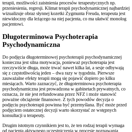
terapii, możliwości zaistnienia procesów terapeutycznych np.
przeniesienia, regresji. Klimat terapii psychodynamicznej najbardziej
wizualizuje obraz słynnej kozetki Zygmunta Freuda, terapeuta jest
niewidoczny dla leżącego na niej pacjenta, co ma ułatwić monolog
pacjentowi.
Długoterminowa Psychoterapia
Psychodynamiczna
Do podjęcia długoterminowej psychoterapii psychodynamicznej
konieczna jest silna motywacja, ponieważ psychoterapia jest
rzeczywiście długa, może trwać nawet kilka lat, a sesje odbywają
się z częstotliwością jeden – dwa razy w tygodniu. Pierwsze
zauważalne efekty terapii mogą się pojawić dopiero po kilku
miesiącach. Warto zaznaczyć, że długoterminowa psychoterapia
psychodynamiczna jest prowadzona w gabinetach prywatnych, co
oznacza, że nie jest refundowana przez NFZ i może stanowić
poważne obciążenie finansowe. Z tych powodów decyzja o
podjęciu psychoterapii powinna być przemyślana. Być może przed
podjęciem ostatecznej decyzji warto skorzystać ze wstępnych
konsultacji u terapeuty.
Drugim istotnym czynnikiem jest to, że ten rodzaj terapii wymaga
od pacjenta aktywnego uczestniczenia w procesie poznawania