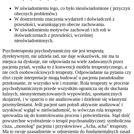
W uświadomieniu tego, co było nieuświadomione ( przyczyn
obecnych problemów)
W dostrzeżeniu znaczenia wydarzeń i doświadczeń z
przeszłości, warunkującym obecne zachowania.
W uświadomieniu motywów zachowań i ich roli w
doświadczeniach z przeszłości, wcześniej
nieuświadomionych.
Psychoterapeuta psychodynamiczny nie jest terapeutą
dyrektywnym, nie udziela rad, nie daje wskazówek, nie ma tu
miejsca na dyskusje, nie odpowiada na wiele zadawanych przez
pacjenta pytań, wynika to z konwencji modelu terapeutycznego, a
nie cech osobowościowych terapeuty. Odpowiadanie na pytania czy
zbyt częste interpretacje mogą budować u pacjenta paradoksalne
przekonanie, że wszystko wie i rozumie. Rola terapeuty w procesie
psychodynamicznym przede wszystkim ogranicza się do słuchania
luźnych, nieusystematyzowanych wypowiedzi, spontanicznych
skojarzeń, i w oparciu o nie analizowanie i dzielenie się własnymi
przemyśleniami. Jeśli pacjent sam potrafi aktywnie analizować i
uzyskiwać wgląd w nieświadomość, to wówczas rola terapeuty
sprowadza się do kontrolowania procesu i potwierdzenia. Stąd dość
powszechne wyobrażenie o terapii psychoanalitycznej: symboliczna
cisza, „monolog” pacjenta i przysłowiowe „Acha, acha” terapeuty.
Ma to swoje uzasadnienie w odniesieniu do fundamentalnych zasad