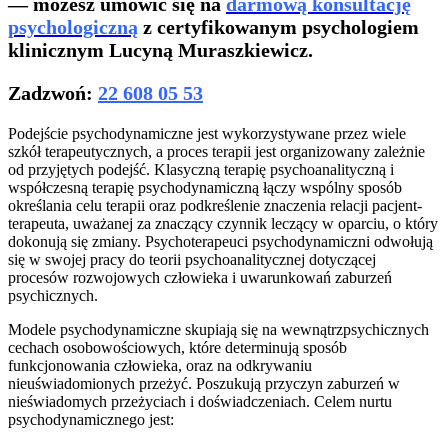
— możesz umówić się na
darmową konsultację
psychologiczną
z certyfikowanym psychologiem
klinicznym Lucyną Muraszkiewicz.
Zadzwoń:
22 608 05 53
Podejście psychodynamiczne jest wykorzystywane przez wiele
szkół terapeutycznych, a proces terapii jest organizowany zależnie
od przyjętych podejść. Klasyczną terapię psychoanalityczną i
współczesną terapię psychodynamiczną łączy wspólny sposób
określania celu terapii oraz podkreślenie znaczenia relacji pacjent-
terapeuta, uważanej za znaczący czynnik leczący w oparciu, o który
dokonują się zmiany. Psychoterapeuci psychodynamiczni odwołują
się w swojej pracy do teorii psychoanalitycznej dotyczącej
procesów rozwojowych człowieka i uwarunkowań zaburzeń
psychicznych.
Modele psychodynamiczne skupiają się na wewnątrzpsychicznych
cechach osobowościowych, które determinują sposób
funkcjonowania człowieka, oraz na odkrywaniu
nieuświadomionych przeżyć. Poszukują przyczyn zaburzeń w
nieświadomych przeżyciach i doświadczeniach. Celem nurtu
psychodynamicznego jest: