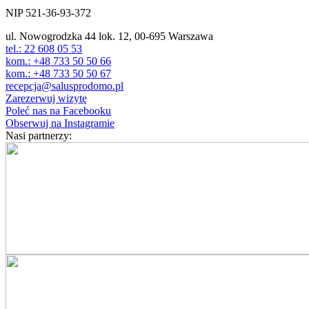
00-695 Warszawa
NIP 521-36-93-372
ul. Nowogrodzka 44 lok. 12, 00-695 Warszawa
tel.: 22 608 05 53
kom.: +48 733 50 50 66
kom.: +48 733 50 50 67
recepcja@salusprodomo.pl
Zarezerwuj wizytę
Poleć nas na Facebooku
Obserwuj na Instagramie
Nasi partnerzy: