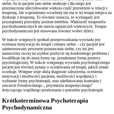
siebie, bo to pacjent sam siebie analizuje i dla niego jest
przeznaczona zdecydowanie większa część przestrzeni w relacji z
terapeutą. Jak wspomniano wcześniej nie ma w tej terapii miejsca na
dyskusje z terapeutą. To również oznacza, że wymagany jest
przynajmniej przeciętny poziom intelektu. Większość terapeutów
psychodynamicznych nie stawia ograniczeń wiekowych. Terapia
psychodynamiczna jest stosowana również wobec dzieci.
W trakcie wstępnych spotkań przeprowadzania wywiadu jest
oceniana motywacja do terapii i zmiany siebie – czy pacjent jest
zainteresowany procesem poznawania siebie, czy też jest
nastawiony raczej na szybkie pozbycie się konkretnego problemu i
kwalifikuje się do innej formy np. poradnianej formę pomocy
psychologicznej. W trakcie wstępnego wywiadu psychologicznego
pacjent jest również pytany o oczekiwania od terapii, jakich zmian
oczekuje. Wstępne sesje służą diagnozie zaburzenia, ocenienia
motywacji i możliwości pacjenta, możliwości współpracy i
wybranie formy psychoterapii, oraz zdefiniowaniu kontraktu i
zawarcie Freudowskiego „ przymierza terapeutycznego”
dotyczącego wspólnego przekonania o potrzebie psychoterapii.
Krótkoterminowa Psychoterapia
Psychodynamiczna