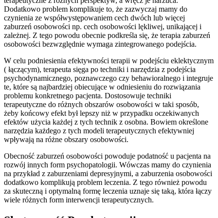
terapeutyczne z różnych perspektyw, a wręcz je narzuca.
Dodatkowo problem komplikuje to, że zazwyczaj mamy do
czynienia ze współwystępowaniem cech dwóch lub więcej
zaburzeń osobowości np. cech osobowości lękliwej, unikającej i
zależnej. Z tego powodu obecnie podkreśla się, że terapia zaburzeń
osobowości bezwzględnie wymaga zintegrowanego podejścia.
W celu podniesienia efektywności terapii w podejściu eklektycznym
( łączącym), terapeuta sięga po techniki i narzędzia z podejścia
psychodynamicznego, poznawczego czy behawioralnego i integruje
te, które są najbardziej obiecujące w odniesieniu do rozwiązania
problemu konkretnego pacjenta. Dostosowuje techniki
terapeutyczne do różnych obszarów osobowości w taki sposób,
żeby końcowy efekt był lepszy niż w przypadku oczekiwanych
efektów użycia każdej z tych technik z osobna. Bowiem określone
narzędzia każdego z tych modeli terapeutycznych efektywniej
wpływają na różne obszary osobowości.
Obecność zaburzeń osobowości powoduje podatność u pacjenta na
rozwój innych form psychopatologii. Wówczas mamy do czynienia
na przykład z zaburzeniami depresyjnymi, a zaburzenia osobowości
dodatkowo komplikują problem leczenia. Z tego również powodu
za skuteczną i optymalną formę leczenia uznaje się taką, która łączy
wiele różnych form interwencji terapeutycznych.