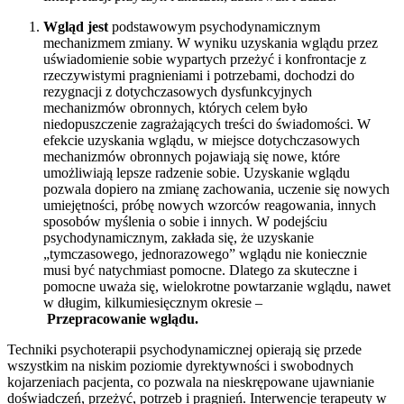
Wgląd jest
podstawowym psychodynamicznym
mechanizmem zmiany. W wyniku uzyskania wglądu przez
uświadomienie sobie wypartych przeżyć i konfrontacje z
rzeczywistymi pragnieniami i potrzebami, dochodzi do
rezygnacji z dotychczasowych dysfunkcyjnych
mechanizmów obronnych, których celem było
niedopuszczenie zagrażających treści do świadomości. W
efekcie uzyskania wglądu, w miejsce dotychczasowych
mechanizmów obronnych pojawiają się nowe, które
umożliwiają lepsze radzenie sobie. Uzyskanie wglądu
pozwala dopiero na zmianę zachowania, uczenie się nowych
umiejętności, próbę nowych wzorców reagowania, innych
sposobów myślenia o sobie i innych. W podejściu
psychodynamicznym, zakłada się, że uzyskanie
„tymczasowego, jednorazowego” wglądu nie koniecznie
musi być natychmiast pomocne. Dlatego za skuteczne i
pomocne uważa się, wielokrotne powtarzanie wglądu, nawet
w długim, kilkumiesięcznym okresie –
Przepracowanie
wglądu.
Techniki psychoterapii psychodynamicznej opierają się przede
wszystkim na niskim poziomie dyrektywności i swobodnych
kojarzeniach pacjenta, co pozwala na nieskrępowane ujawnianie
doświadczeń, przeżyć, potrzeb i pragnień. Interwencje terapeuty w