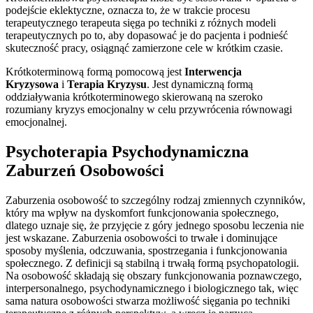
podejście eklektyczne, oznacza to, że w trakcie procesu
terapeutycznego terapeuta sięga po techniki z różnych modeli
terapeutycznych po to, aby dopasować je do pacjenta i podnieść
skuteczność pracy, osiągnąć zamierzone cele w krótkim czasie.
Krótkoterminową formą pomocową jest
Interwencja
Kryzysowa
i
Terapia Kryzysu
. Jest dynamiczną formą
oddziaływania krótkoterminowego skierowaną na szeroko
rozumiany kryzys emocjonalny w celu przywrócenia równowagi
emocjonalnej.
Psychoterapia Psychodynamiczna
Zaburzeń Osobowości
Zaburzenia osobowość to szczególny rodzaj zmiennych czynników,
który ma wpływ na dyskomfort funkcjonowania społecznego,
dlatego uznaje się, że przyjęcie z góry jednego sposobu leczenia nie
jest wskazane. Zaburzenia osobowości to trwałe i dominujące
sposoby myślenia, odczuwania, spostrzegania i funkcjonowania
społecznego. Z definicji są stabilną i trwałą formą psychopatologii.
Na osobowość składają się obszary funkcjonowania poznawczego,
interpersonalnego, psychodynamicznego i biologicznego tak, więc
sama natura osobowości stwarza możliwość sięgania po techniki