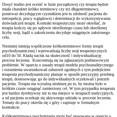
Dosyć trudno jest ocenić w fazie początkowej czy terapia będzie
miała charakter krótko terminowy czy też długoterminowy,
ponieważ decydującym czynnikiem jest tu zdolność pacjenta do
introspekcji, pracy wglądowej i determinacji do wykorzystywania
doświadczeń terapii. Kontrakt terapeutyczny może określać, że
terapia kończy się po upływie określonego czasu lub określonej
liczby sesji, bądź o zakończeniu decyduje osiągnięcie założonego
celu.
Niemniej istnieją współczesne krótkoterminowe formy terapii
psychodynamicznej i wprowadzają liczbę sesji terapeutycznych
od10 do 50. Kładą nacisk na skuteczność i indywidualizację
procesu leczenia. Koncentrują się na zgłaszanym podstawowym
problemie. W oparciu o zasady terapii modelu psychoanalitycznego
i rozumienia uwarunkowań zaburzeń zgodnych z tym podejściem
terapeuta psychodynamiczny planuje w sposób precyzyjny przebieg
terapii, dostosowując go do indywidualnych oczekiwań i potrzeb
pacjenta. Terapia ma wyraźną strukturę po to, by można było w
krótkim czasie osiągnąć zamierzony cel. W tym przypadku terapeuta
jest bardzo dyrektywny niż to ma miejsce w terapiach tradycyjnych,
a od pacjenta oczekuje się aktywnego udziału w procesie leczenia.
Tematy do pracy określa się z góry i zapisuje w formalnym
kontrakcie.
Krótkoterminowa psychoterapia może być stosowana w oparciu o