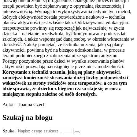
poświęcone uczeniu są drogocenne. Dlatego też proces edukacji i
terapii powinien być zaplanowany z optymalną skutecznością i
intensywnością. Wymaga to wykorzystywania jedynie tych metod,
których efektywność została potwierdzona naukowo – technika
planów aktywności jest właśnie taka. Oddziaływania edukacyjno-
terapeutyczne powinny się rozpocząć jak najwcześniej w życiu
dziecka – na etapie przedszkola, być kontynuowane podczas lat
szkolnych, a także wspomagać daną osobę, w okresie wkraczania w
dorosłość. Należy pamiętać, że technika uczenia, jaką są plany
aktywności, powinna być na bieżąco udoskonalana, w procesie
terapii podopiecznego z zaburzeniami ze spektrum autyzmu.
Postępy poczynione przez dzieci w wyniku stosowania planów
aktywności pozwalają na osiągnięcie przez nie samodzielności.
Korzystanie z techniki uczenia, jaką są plany aktywności,
zmniejsza konieczność stosowania dużej liczby podpowiedzi i
wskazówek ze strony rodziców oraz terapeutów, a co za tym
idzie sprawia, że dziecko z biegiem czasu staje się w coraz
mniejszym stopniu zależne od osób dorosłych
.
Autor – Joanna Czech
Szukaj na blogu
Szukaj