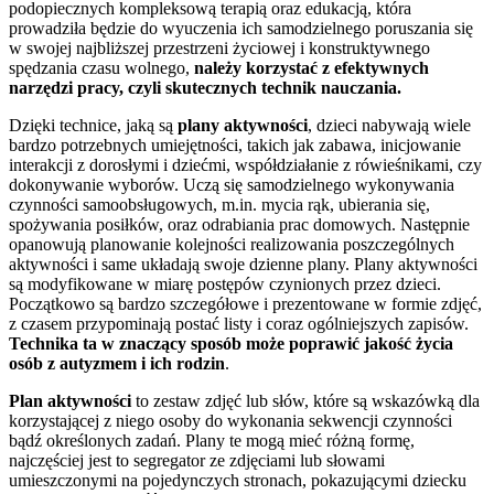
podopiecznych kompleksową terapią oraz edukacją, która
prowadziła będzie do wyuczenia ich samodzielnego poruszania się
w swojej najbliższej przestrzeni życiowej i konstruktywnego
spędzania czasu wolnego,
należy korzystać z efektywnych
narzędzi pracy, czyli skutecznych technik nauczania.
Dzięki technice, jaką są
plany aktywności
, dzieci nabywają wiele
bardzo potrzebnych umiejętności, takich jak zabawa, inicjowanie
interakcji z dorosłymi i dziećmi, współdziałanie z rówieśnikami, czy
dokonywanie wyborów. Uczą się samodzielnego wykonywania
czynności samoobsługowych, m.in. mycia rąk, ubierania się,
spożywania posiłków, oraz odrabiania prac domowych. Następnie
opanowują planowanie kolejności realizowania poszczególnych
aktywności i same układają swoje dzienne plany. Plany aktywności
są modyfikowane w miarę postępów czynionych przez dzieci.
Początkowo są bardzo szczegółowe i prezentowane w formie zdjęć,
z czasem przypominają postać listy i coraz ogólniejszych zapisów.
Technika ta w znaczący sposób może poprawić jakość życia
osób z autyzmem i ich rodzin
.
Plan aktywności
to zestaw zdjęć lub słów, które są wskazówką dla
korzystającej z niego osoby do wykonania sekwencji czynności
bądź określonych zadań. Plany te mogą mieć różną formę,
najczęściej jest to segregator ze zdjęciami lub słowami
umieszczonymi na pojedynczych stronach, pokazującymi dziecku