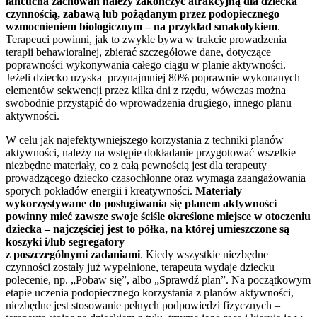
łańcucha zachowań należy zakończyć atrakcyjną dla dziecka
czynnością, zabawą lub pożądanym przez podopiecznego
wzmocnieniem biologicznym – na przykład smakołykiem
.
Terapeuci powinni, jak to zwykle bywa w trakcie prowadzenia
terapii behawioralnej, zbierać szczegółowe dane, dotyczące
poprawności wykonywania całego ciągu w planie aktywności.
Jeżeli dziecko uzyska przynajmniej 80% poprawnie wykonanych
elementów sekwencji przez kilka dni z rzędu, wówczas można
swobodnie przystąpić do wprowadzenia drugiego, innego planu
aktywności.
W celu jak najefektywniejszego korzystania z techniki planów
aktywności, należy na wstępie dokładanie przygotować wszelkie
niezbędne materiały, co z całą pewnością jest dla terapeuty
prowadzącego dziecko czasochłonne oraz wymaga zaangażowania
sporych pokładów energii i kreatywności.
Materiały
wykorzystywane do posługiwania się planem aktywności
powinny mieć zawsze swoje ściśle określone miejsce w otoczeniu
dziecka – najczęściej jest to półka, na której umieszczone są
koszyki i/lub segregatory
z poszczególnymi zadaniami
. Kiedy wszystkie niezbędne
czynności zostały już wypełnione, terapeuta wydaje dziecku
polecenie, np. „Pobaw się”, albo „Sprawdź plan”. Na początkowym
etapie uczenia podopiecznego korzystania z planów aktywności,
niezbędne jest stosowanie pełnych podpowiedzi fizycznych –