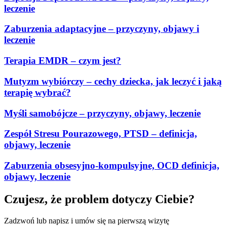
leczenie
Zaburzenia adaptacyjne – przyczyny, objawy i
leczenie
Terapia EMDR – czym jest?
Mutyzm wybiórczy – cechy dziecka, jak leczyć i jaką
terapię wybrać?
Myśli samobójcze – przyczyny, objawy, leczenie
Zespół Stresu Pourazowego, PTSD – definicja,
objawy, leczenie
Zaburzenia obsesyjno-kompulsyjne, OCD definicja,
objawy, leczenie
Czujesz, że problem dotyczy Ciebie?
Zadzwoń lub napisz i umów się na pierwszą wizytę