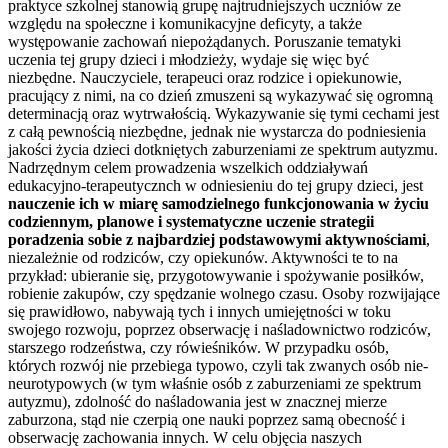
praktyce szkolnej stanowią grupę najtrudniejszych uczniów ze
względu na społeczne i komunikacyjne deficyty, a także
występowanie zachowań niepożądanych. Poruszanie tematyki
uczenia tej grupy dzieci i młodzieży, wydaje się więc być
niezbędne. Nauczyciele, terapeuci oraz rodzice i opiekunowie,
pracujący z nimi, na co dzień zmuszeni są wykazywać się ogromną
determinacją oraz wytrwałością. Wykazywanie się tymi cechami jest
z całą pewnością niezbędne, jednak nie wystarcza do podniesienia
jakości życia dzieci dotkniętych zaburzeniami ze spektrum autyzmu.
Nadrzędnym celem prowadzenia wszelkich oddziaływań
edukacyjno-terapeutycznch w odniesieniu do tej grupy dzieci, jest
nauczenie ich w miarę samodzielnego funkcjonowania w życiu
codziennym, planowe i systematyczne uczenie strategii
poradzenia sobie z najbardziej podstawowymi aktywnościami
,
niezależnie od rodziców, czy opiekunów. Aktywności te to na
przykład: ubieranie się, przygotowywanie i spożywanie posiłków,
robienie zakupów, czy spędzanie wolnego czasu. Osoby rozwijające
się prawidłowo, nabywają tych i innych umiejętności w toku
swojego rozwoju, poprzez obserwację i naśladownictwo rodziców,
starszego rodzeństwa, czy rówieśników. W przypadku osób,
których rozwój nie przebiega typowo, czyli tak zwanych osób nie-
neurotypowych (w tym właśnie osób z zaburzeniami ze spektrum
autyzmu), zdolność do naśladowania jest w znacznej mierze
zaburzona, stąd nie czerpią one nauki poprzez samą obecność i
obserwację zachowania innych. W celu objęcia naszych