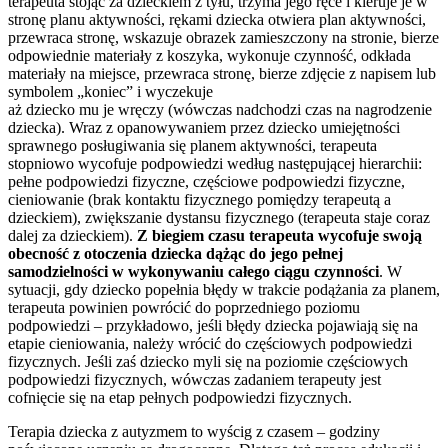
terapeuta stojąc za dzieckiem z tyłu, trzyma jego ręce i kieruje je w
stronę planu aktywności, rękami dziecka otwiera plan aktywności,
przewraca stronę, wskazuje obrazek zamieszczony na stronie, bierze
odpowiednie materiały z koszyka, wykonuje czynność, odkłada
materiały na miejsce, przewraca stronę, bierze zdjęcie z napisem lub
symbolem „koniec” i wyczekuje
aż dziecko mu je wręczy (wówczas nadchodzi czas na nagrodzenie
dziecka). Wraz z opanowywaniem przez dziecko umiejętności
sprawnego posługiwania się planem aktywności, terapeuta
stopniowo wycofuje podpowiedzi według następującej hierarchii:
pełne podpowiedzi fizyczne, częściowe podpowiedzi fizyczne,
cieniowanie (brak kontaktu fizycznego pomiędzy terapeutą a
dzieckiem), zwiększanie dystansu fizycznego (terapeuta staje coraz
dalej za dzieckiem).
Z
biegiem czasu terapeuta wycofuje swoją
obecność z otoczenia dziecka dążąc do jego pełnej
samodzielności
w wykonywaniu całego ciągu czynności
. W
sytuacji, gdy dziecko popełnia błędy w trakcie podążania za planem,
terapeuta powinien powrócić do poprzedniego poziomu
podpowiedzi – przykładowo, jeśli błędy dziecka pojawiają się na
etapie cieniowania, należy wrócić do częściowych podpowiedzi
fizycznych. Jeśli zaś dziecko myli się na poziomie częściowych
podpowiedzi fizycznych, wówczas zadaniem terapeuty jest
cofnięcie się na etap pełnych podpowiedzi fizycznych.
Terapia dziecka z autyzmem to wyścig z czasem – godziny