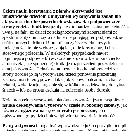
Celem nauki korzystania z planów aktywności jest
umożliwienie dzieciom z autyzmem wykonywania zadań lub
aktywności bez bezpośrednich wskazówek i podpowiedzi ze
strony rodzica bądź terapeuty
. Jest to bardzo istotna umiejętność z
uwagi na fakt, że dzieci ze zdiagnozowanymi zaburzeniami ze
spektrum autyzmu, często nadmiernie polegają na podpowiedziach
osób dorosłych. Mimo, iż potrafią uczyć się wielu nowych
umiejętności, to nie wykorzystują ich, o ile ktoś nie wyda im
stosownego polecenia. W niektórych przypadkach nawet
najmniejsza podpowiedź (wykonanie kroku w kierunku dziecka
albo oczekujące spojrzenie) skutkuje rozpoczęciem przez dziecko
danej aktywności. Jednak w momencie, kiedy podpowiedzi ze
strony dorosłego są wycofywane, dzieci ponownie prezentują
zachowania stereotypowe – takie jak zabawa palcami, machanie
rękami, wokalizacje, kręcenie się w kółko, nieadekwatny do sytuacji
śmiech – lub po prostu czekają na polecenia osoby dorosłej.
Kolejnym celem stosowania planów aktywności jest niewątpliwie
nauka dokonywania wyborów w czasie swobodnej zabawy
, jak
również
angażowania się w interakcje społeczne
, co dla
opisywanej grupy dzieci niewątpliwie stanowi dużą trudność.
Plany aktywności
mogą być wprowadzane już na początku terapii
dziecka z zaburzeniami ze spektrum autyzmu. Niemniej jednak, aby