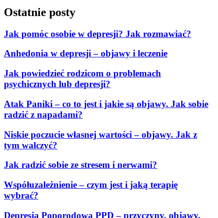
Ostatnie posty
Jak pomóc osobie w depresji? Jak rozmawiać?
Anhedonia w depresji – objawy i leczenie
Jak powiedzieć rodzicom o problemach
psychicznych lub depresji?
Atak Paniki – co to jest i jakie są objawy. Jak sobie
radzić z napadami?
Niskie poczucie własnej wartości – objawy. Jak z
tym walczyć?
Jak radzić sobie ze stresem i nerwami?
Współuzależnienie – czym jest i jaką terapię
wybrać?
Depresja Poporodowa PPD – przyczyny, objawy,