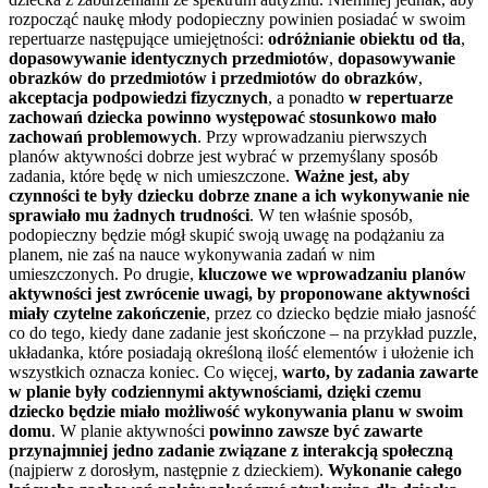
rozpocząć naukę młody podopieczny powinien posiadać w swoim
repertuarze następujące umiejętności:
odróżnianie obiektu od tła
,
dopasowywanie identycznych przedmiotów
,
dopasowywanie
obrazków do przedmiotów
i przedmiotów do obrazków
,
akceptacja podpowiedzi fizycznych
, a ponadto
w repertuarze
zachowań dziecka powinno występować stosunkowo mało
zachowań problemowych
. Przy wprowadzaniu pierwszych
planów aktywności dobrze jest wybrać w przemyślany sposób
zadania, które będę w nich umieszczone.
Ważne jest, aby
czynności te były dziecku dobrze znane a ich wykonywanie nie
sprawiało mu żadnych trudności
. W ten właśnie sposób,
podopieczny będzie mógł skupić swoją uwagę na podążaniu za
planem, nie zaś na nauce wykonywania zadań w nim
umieszczonych. Po drugie,
kluczowe we wprowadzaniu planów
aktywności jest zwrócenie uwagi, by proponowane aktywności
miały czytelne zakończenie
, przez co dziecko będzie miało jasność
co do tego, kiedy dane zadanie jest skończone – na przykład puzzle,
układanka, które posiadają określoną ilość elementów i ułożenie ich
wszystkich oznacza koniec. Co więcej,
warto, by zadania zawarte
w planie były codziennymi aktywnościami, dzięki czemu
dziecko będzie miało możliwość wykonywania planu w swoim
domu
. W planie aktywności
powinno zawsze być zawarte
przynajmniej jedno zadanie związane z interakcją społeczną
(najpierw z dorosłym, następnie z dzieckiem).
Wykonanie całego