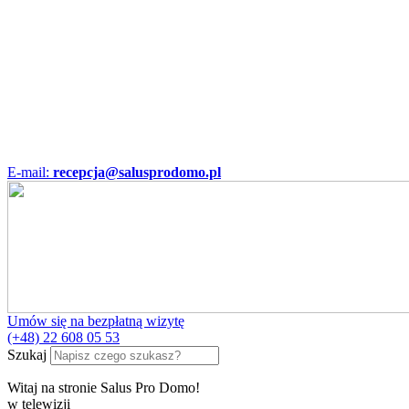
E-mail:
recepcja@salusprodomo.pl
Umów się na bezpłatną wizytę
(+48) 22 608 05 53
Szukaj
Witaj na stronie Salus Pro Domo!
w telewizji