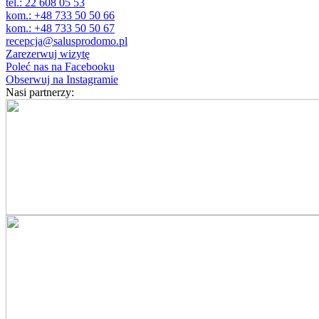
tel.: 22 608 05 53
kom.: +48 733 50 50 66
kom.: +48 733 50 50 67
recepcja@salusprodomo.pl
Zarezerwuj wizytę
Poleć nas na Facebooku
Obserwuj na Instagramie
Nasi partnerzy: