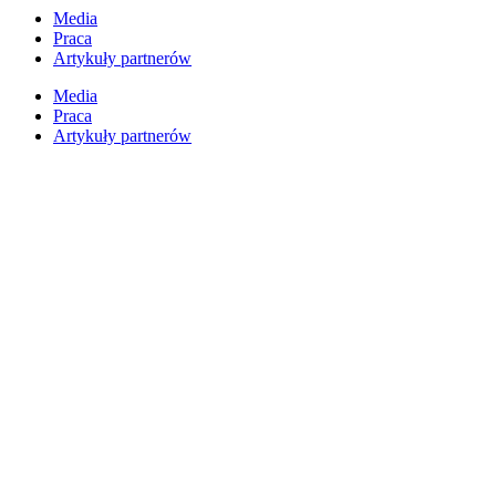
Przejdź
Media
do
Praca
treści
Artykuły partnerów
Media
Praca
Artykuły partnerów