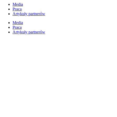
Przejdź
Media
do
Praca
treści
Artykuły partnerów
Media
Praca
Artykuły partnerów