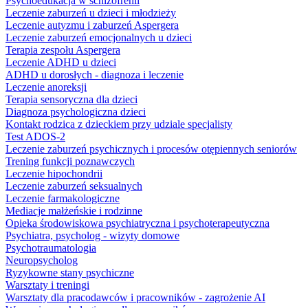
Psychoedukacja w schizofrenii
Leczenie zaburzeń u dzieci i młodzieży
Leczenie autyzmu i zaburzeń Aspergera
Leczenie zaburzeń emocjonalnych u dzieci
Terapia zespołu Aspergera
Leczenie ADHD u dzieci
ADHD u dorosłych - diagnoza i leczenie
Leczenie anoreksji
Terapia sensoryczna dla dzieci
Diagnoza psychologiczna dzieci
Kontakt rodzica z dzieckiem przy udziale specjalisty
Test ADOS-2
Leczenie zaburzeń psychicznych i procesów otępiennych seniorów
Trening funkcji poznawczych
Leczenie hipochondrii
Leczenie zaburzeń seksualnych
Leczenie farmakologiczne
Mediacje małżeńskie i rodzinne
Opieka środowiskowa psychiatryczna i psychoterapeutyczna
Psychiatra, psycholog - wizyty domowe
Psychotraumatologia
Neuropsycholog
Ryzykowne stany psychiczne
Warsztaty i treningi
Warsztaty dla pracodawców i pracowników - zagrożenie AI