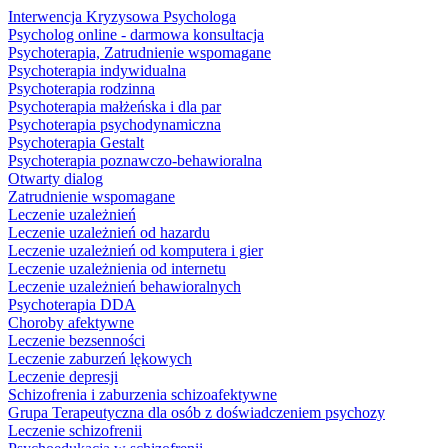
Interwencja Kryzysowa Psychologa
Psycholog online - darmowa konsultacja
Psychoterapia, Zatrudnienie wspomagane
Psychoterapia indywidualna
Psychoterapia rodzinna
Psychoterapia małżeńska i dla par
Psychoterapia psychodynamiczna
Psychoterapia Gestalt
Psychoterapia poznawczo-behawioralna
Otwarty dialog
Zatrudnienie wspomagane
Leczenie uzależnień
Leczenie uzależnień od hazardu
Leczenie uzależnień od komputera i gier
Leczenie uzależnienia od internetu
Leczenie uzależnień behawioralnych
Psychoterapia DDA
Choroby afektywne
Leczenie bezsenności
Leczenie zaburzeń lękowych
Leczenie depresji
Schizofrenia i zaburzenia schizoafektywne
Grupa Terapeutyczna dla osób z doświadczeniem psychozy
Leczenie schizofrenii