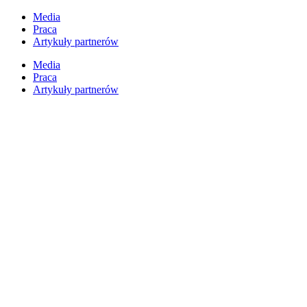
Media
Praca
Artykuły partnerów
Media
Praca
Artykuły partnerów