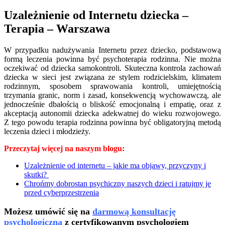
Uzależnienie od Internetu dziecka –
Terapia – Warszawa
W przypadku nadużywania Internetu przez dziecko, podstawową
formą leczenia powinna być psychoterapia rodzinna. Nie można
oczekiwać od dziecka samokontroli. Skuteczna kontrola zachowań
dziecka w sieci jest związana ze stylem rodzicielskim, klimatem
rodzinnym, sposobem sprawowania kontroli, umiejętnością
trzymania granic, norm i zasad, konsekwencją wychowawczą, ale
jednocześnie dbałością o bliskość emocjonalną i empatię, oraz z
akceptacją autonomii dziecka adekwatnej do wieku rozwojowego.
Z tego powodu terapia rodzinna powinna być obligatoryjną metodą
leczenia dzieci i młodzieży.
Przeczytaj więcej na naszym blogu:
Uzależnienie od internetu – jakie ma objawy, przyczyny i
skutki?
Chrońmy dobrostan psychiczny naszych dzieci i ratujmy je
przed cyberprzestrzenią
Możesz umówić się na
darmową konsultację
psychologiczną
z certyfikowanym psychologiem