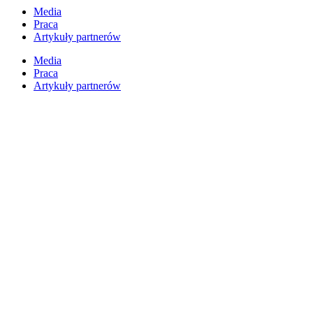
Przejdź
Media
do
Praca
treści
Artykuły partnerów
Media
Praca
Artykuły partnerów