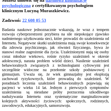
Możesz umówić się na
darmową konsultację
psychologiczną
z certyfikowanym psychologiem
klinicznym Lucyną Muraszkiewicz.
Zadzwoń:
22 608 05 53
Badania naukowe jednoznacznie wskazują, że wraz z tempem
rozwoju cyberprzestrzeni przybiera na sile niepokojące zjawisko
nadmiernego użytkowania sieci, które prowadzi do uzależnienia od
Internetu. Negatywne skutki uzależnienia mają swoje konsekwencje
dla zdrowia psychicznego, jak również fizycznego, bywa że
stanowi realne zagrożenie dla życia. Uzależnionymi stają się osoby
coraz młodsze wiekowo, rośnie ryzyko uzależnień w okresie
adolescencji, narasta problem wśród dzieci. Nasilenie uzależnień
behawioralnych związanych z technologiami cyfrowymi jest
szczególnie widoczne na przełomie szkoły podstawowej i
gimnazjum. Uważa się, że wiek gimnazjalny jest eksplozją
zachowań ryzykownych, które prowadzą do uzależnień. W
poradniach leczenia uzależnień behawioralnych pojawiają się
pacjenci w wieku 14 lat. Jednym z pierwszych symptomów
uzależnienia są nieudane próby porzucenia szkodliwego
nadużywania Internetu oraz systematyczne marginalizowanie
kolejnych aktywności życiowych: społecznych, rodzinnych,
zawodowych, edukacyjnych, samorozwoju.