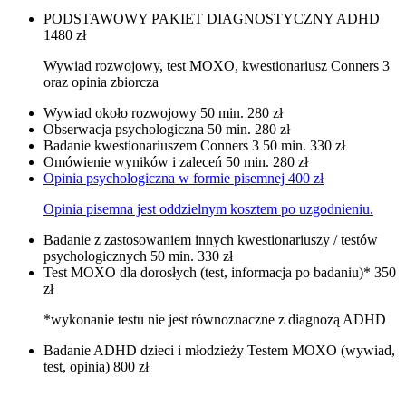
PODSTAWOWY PAKIET DIAGNOSTYCZNY ADHD
1480 zł
Wywiad rozwojowy, test MOXO, kwestionariusz Conners 3
oraz opinia zbiorcza
Wywiad około rozwojowy 50 min.
280 zł
Obserwacja psychologiczna 50 min.
280 zł
Badanie kwestionariuszem Conners 3 50 min.
330 zł
Omówienie wyników i zaleceń 50 min.
280 zł
Opinia psychologiczna w formie pisemnej
400 zł
Opinia pisemna jest oddzielnym kosztem po uzgodnieniu.
Badanie z zastosowaniem innych kwestionariuszy / testów
psychologicznych 50 min.
330 zł
Test MOXO dla dorosłych (test, informacja po badaniu)*
350
zł
*wykonanie testu nie jest równoznaczne z diagnozą ADHD
Badanie ADHD dzieci i młodzieży Testem MOXO (wywiad,
test, opinia)
800 zł