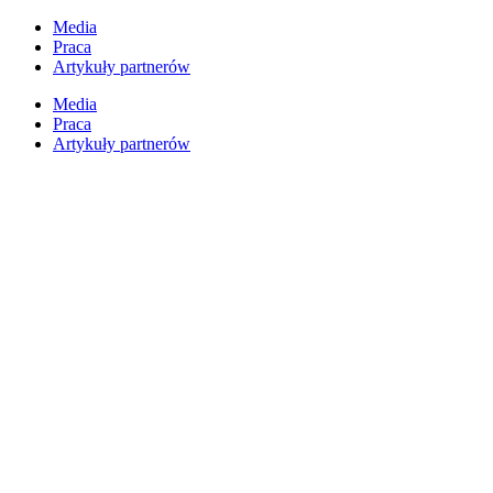
Media
Praca
Artykuły partnerów
Media
Praca
Artykuły partnerów