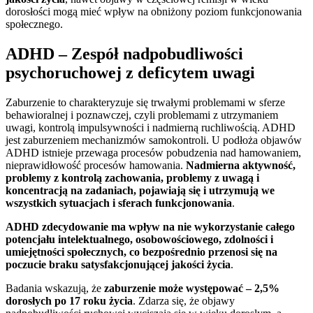
dorosłości mogą mieć wpływ na obniżony poziom funkcjonowania
społecznego.
ADHD – Zespół nadpobudliwości
psychoruchowej z deficytem uwagi
Zaburzenie to charakteryzuje się trwałymi problemami w sferze
behawioralnej i poznawczej, czyli problemami z utrzymaniem
uwagi, kontrolą impulsywności i nadmierną ruchliwością. ADHD
jest zaburzeniem mechanizmów samokontroli. U podłoża objawów
ADHD istnieje przewaga procesów pobudzenia nad hamowaniem,
nieprawidłowość procesów hamowania.
Nadmierna aktywność,
problemy z kontrolą zachowania, problemy z uwagą i
koncentracją na zadaniach, pojawiają się i utrzymują we
wszystkich sytuacjach i sferach funkcjonowania
.
ADHD zdecydowanie ma wpływ na nie wykorzystanie całego
potencjału intelektualnego, osobowościowego, zdolności i
umiejętności społecznych, co bezpośrednio przenosi się na
poczucie braku satysfakcjonującej jakości życia
.
Badania wskazują, że
zaburzenie może występować – 2,5%
dorosłych po 17 roku życia
. Zdarza się, że objawy