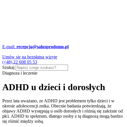
E-mail:
recepcja@salusprodomo.pl
Umów się na bezpłatną wizytę
(+48) 22 608 05 53
Szukaj
Diagnoza i leczenie
ADHD u dzieci i dorosłych
Przez lata uważano, ze ADHD jest problemem tylko dzieci i w
okresie adolescencji znika. Obecnie badania potwierdzają, że
objawy ADHD występują u osób dorosłych i różnią się zależnie od
płci. ADHD to spektrum, dlatego osoby z tą diagnozą mogą bardzo
się różnić między sobą.