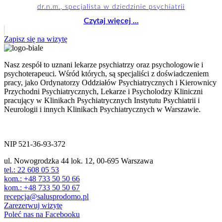
dr.n.m., specjalista w dziedzinie psychiatrii
Czytaj więcej ...
Zapisz się na wizytę
Nasz zespół to uznani lekarze psychiatrzy oraz psychologowie i
psychoterapeuci. Wśród których, są specjaliści z doświadczeniem
pracy, jako Ordynatorzy Oddziałów Psychiatrycznych i Kierownicy
Przychodni Psychiatrycznych, Lekarze i Psycholodzy Kliniczni
pracujący w Klinikach Psychiatrycznych Instytutu Psychiatrii i
Neurologii i innych Klinikach Psychiatrycznych w Warszawie.
ul. Nowogrodzka 44 lok.12
00-695 Warszawa
NIP 521-36-93-372
ul. Nowogrodzka 44 lok. 12, 00-695 Warszawa
tel.: 22 608 05 53
kom.: +48 733 50 50 66
kom.: +48 733 50 50 67
recepcja@salusprodomo.pl
Zarezerwuj wizytę
Poleć nas na Facebooku