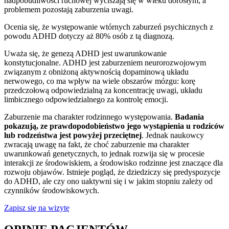
nadpobudliwości ruchowej wyciszają się w wieku dorosłym, a
problemem pozostają zaburzenia uwagi.
Ocenia się, że występowanie wtórnych zaburzeń psychicznych z
powodu ADHD dotyczy aż 80% osób z tą diagnozą.
Uważa się, że genezą ADHD jest uwarunkowanie
konstytucjonalne. ADHD jest zaburzeniem neurorozwojowym
związanym z obniżoną aktywnością dopaminową układu
nerwowego, co ma wpływ na wiele obszarów mózgu: korę
przedczołową odpowiedzialną za koncentrację uwagi, układu
limbicznego odpowiedzialnego za kontrolę emocji.
Zaburzenie ma charakter rodzinnego występowania.
Badania
pokazują, ze prawdopodobieństwo jego wystąpienia u rodziców
lub rodzeństwa jest powyżej przeciętnej
. Jednak naukowcy
zwracają uwagę na fakt, że choć zaburzenie ma charakter
uwarunkowań genetycznych, to jednak rozwija się w procesie
interakcji ze środowiskiem, a środowisko rodzinne jest znaczące dla
rozwoju objawów. Istnieje pogląd, że dziedziczy się predyspozycje
do ADHD, ale czy ono uaktywni się i w jakim stopniu zależy od
czynników środowiskowych.
Zapisz się na wizytę