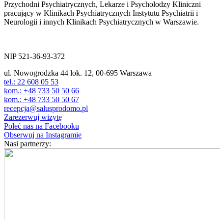
Przychodni Psychiatrycznych, Lekarze i Psycholodzy Kliniczni
pracujący w Klinikach Psychiatrycznych Instytutu Psychiatrii i
Neurologii i innych Klinikach Psychiatrycznych w Warszawie.
ul. Nowogrodzka 44 lok.12
00-695 Warszawa
NIP 521-36-93-372
ul. Nowogrodzka 44 lok. 12, 00-695 Warszawa
tel.: 22 608 05 53
kom.: +48 733 50 50 66
kom.: +48 733 50 50 67
recepcja@salusprodomo.pl
Zarezerwuj wizytę
Poleć nas na Facebooku
Obserwuj na Instagramie
Nasi partnerzy: