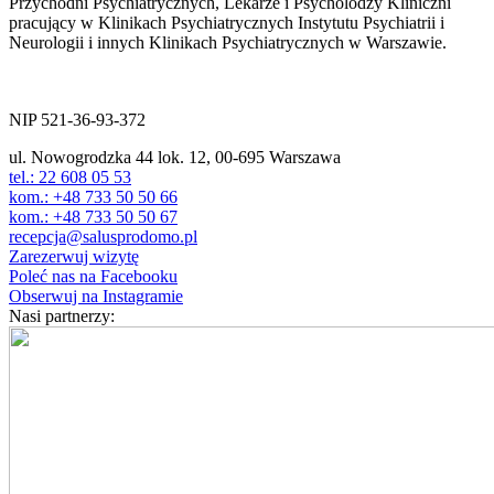
Przychodni Psychiatrycznych, Lekarze i Psycholodzy Kliniczni
pracujący w Klinikach Psychiatrycznych Instytutu Psychiatrii i
Neurologii i innych Klinikach Psychiatrycznych w Warszawie.
ul. Nowogrodzka 44 lok.12
00-695 Warszawa
NIP 521-36-93-372
ul. Nowogrodzka 44 lok. 12, 00-695 Warszawa
tel.: 22 608 05 53
kom.: +48 733 50 50 66
kom.: +48 733 50 50 67
recepcja@salusprodomo.pl
Zarezerwuj wizytę
Poleć nas na Facebooku
Obserwuj na Instagramie
Nasi partnerzy: