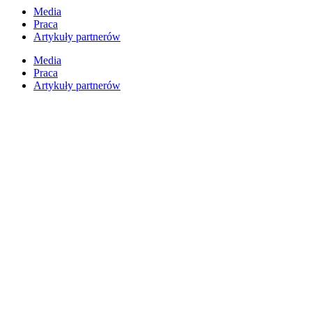
Przejdź
Media
do
Praca
treści
Artykuły partnerów
Media
Praca
Artykuły partnerów