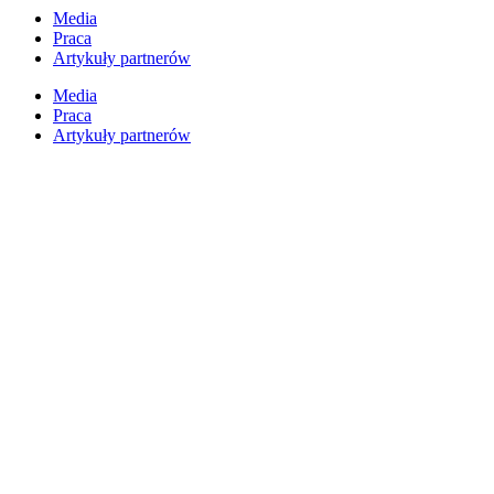
Przejdź
Media
do
Praca
treści
Artykuły partnerów
Media
Praca
Artykuły partnerów