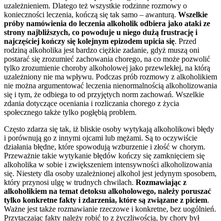
uzależnieniem. Dlatego też wszystkie rodzinne rozmowy o
konieczności leczenia, kończą się tak samo – awanturą.
Wszelkie
próby namówienia do leczenia alkoholik odbiera jako ataki ze
strony najbliższych, co powoduje u niego dużą frustrację i
najczęściej kończy się kolejnym epizodem upicia się
. Przed
rodziną alkoholika jest bardzo ciężkie zadanie, gdyż muszą oni
postarać się zrozumieć zachowania chorego, na co może pozwolić
tylko zrozumienie choroby alkoholowej jako przewlekłej, na którą
uzależniony nie ma wpływu. Podczas prób rozmowy z alkoholikiem
nie można argumentować leczenia nienormalnością alkoholizowania
się i tym, że odbiega to od przyjętych norm zachowań. Wszelkie
zdania dotyczące oceniania i rozliczania chorego z życia
społecznego także tylko pogłębią problem.
Często zdarza się tak, iż bliskie osoby wytykają alkoholikowi błędy
i porównują go z innymi ojcami lub mężami. Są to oczywiście
działania błędne, które spowodują wzburzenie i złość w chorym.
Przeważnie takie wytykanie błędów kończy się zamknięciem się
alkoholika w sobie i zwiększeniem intensywności alkoholizowania
się. Niestety dla osoby uzależnionej alkohol jest jedynym sposobem,
który przynosi ulgę w trudnych chwilach.
Rozmawiając z
alkoholikiem na temat detoksu alkoholowego, należy poruszać
tylko konkretne fakty i zdarzenia, które są związane z piciem
.
Ważne jest także rozmawianie rzeczowe i konkretne, bez uogólnień.
Przytaczając fakty należy robić to z życzliwością, by chory był