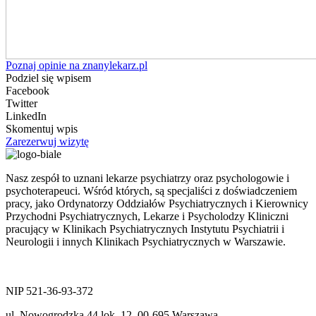
Poznaj opinie na znanylekarz.pl
Podziel się wpisem
Facebook
Twitter
LinkedIn
Skomentuj wpis
Zarezerwuj wizytę
Nasz zespół to uznani lekarze psychiatrzy oraz psychologowie i
psychoterapeuci. Wśród których, są specjaliści z doświadczeniem
pracy, jako Ordynatorzy Oddziałów Psychiatrycznych i Kierownicy
Przychodni Psychiatrycznych, Lekarze i Psycholodzy Kliniczni
pracujący w Klinikach Psychiatrycznych Instytutu Psychiatrii i
Neurologii i innych Klinikach Psychiatrycznych w Warszawie.
ul. Nowogrodzka 44 lok.12
00-695 Warszawa
NIP 521-36-93-372
ul. Nowogrodzka 44 lok. 12, 00-695 Warszawa