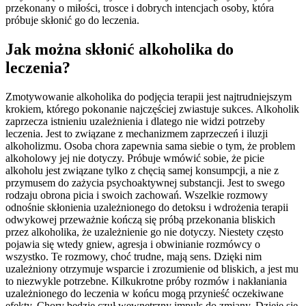
przekonany o miłości, trosce i dobrych intencjach osoby, która
próbuje skłonić go do leczenia.
Jak można skłonić alkoholika do
leczenia?
Zmotywowanie alkoholika do podjęcia terapii jest najtrudniejszym
krokiem, którego pokonanie najczęściej zwiastuje sukces. Alkoholik
zaprzecza istnieniu uzależnienia i dlatego nie widzi potrzeby
leczenia. Jest to związane z mechanizmem zaprzeczeń i iluzji
alkoholizmu. Osoba chora zapewnia sama siebie o tym, że problem
alkoholowy jej nie dotyczy. Próbuje wmówić sobie, że picie
alkoholu jest związane tylko z chęcią samej konsumpcji, a nie z
przymusem do zażycia psychoaktywnej substancji. Jest to swego
rodzaju obrona picia i swoich zachowań. Wszelkie rozmowy
odnośnie skłonienia uzależnionego do detoksu i wdrożenia terapii
odwykowej przeważnie kończą się próbą przekonania bliskich
przez alkoholika, że uzależnienie go nie dotyczy. Niestety często
pojawia się wtedy gniew, agresja i obwinianie rozmówcy o
wszystko. Te rozmowy, choć trudne, mają sens. Dzięki nim
uzależniony otrzymuje wsparcie i zrozumienie od bliskich, a jest mu
to niezwykle potrzebne. Kilkukrotne próby rozmów i nakłaniania
uzależnionego do leczenia w końcu mogą przynieść oczekiwane
efekty. Chory będzie czuł wewnętrzny impuls do zmiany. Dzieje się