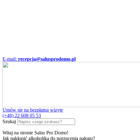
E-mail:
recepcja@salusprodomo.pl
Umów się na bezpłatną wizytę
(+48) 22 608 05 53
Szukaj
Witaj na stronie Salus Pro Domo!
Jak nakłonić alkoholika do porzucenia nałogu?