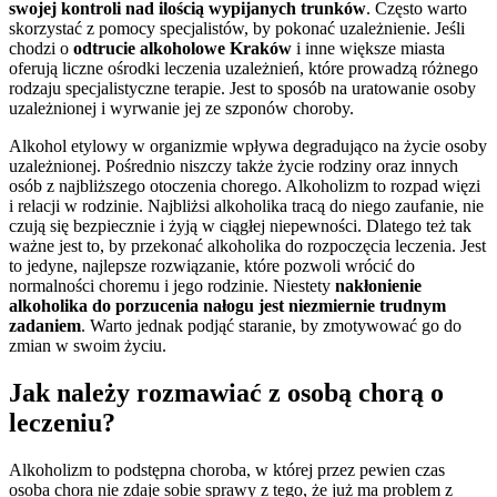
swojej kontroli nad ilością wypijanych trunków
. Często warto
skorzystać z pomocy specjalistów, by pokonać uzależnienie. Jeśli
chodzi o
odtrucie alkoholowe Kraków
i inne większe miasta
oferują liczne ośrodki leczenia uzależnień, które prowadzą różnego
rodzaju specjalistyczne terapie. Jest to sposób na uratowanie osoby
uzależnionej i wyrwanie jej ze szponów choroby.
Alkohol etylowy w organizmie wpływa degradująco na życie osoby
uzależnionej. Pośrednio niszczy także życie rodziny oraz innych
osób z najbliższego otoczenia chorego. Alkoholizm to rozpad więzi
i relacji w rodzinie. Najbliżsi alkoholika tracą do niego zaufanie, nie
czują się bezpiecznie i żyją w ciągłej niepewności. Dlatego też tak
ważne jest to, by przekonać alkoholika do rozpoczęcia leczenia. Jest
to jedyne, najlepsze rozwiązanie, które pozwoli wrócić do
normalności choremu i jego rodzinie. Niestety
nakłonienie
alkoholika do porzucenia nałogu jest niezmiernie trudnym
zadaniem
. Warto jednak podjąć staranie, by zmotywować go do
zmian w swoim życiu.
Jak należy rozmawiać z osobą chorą o
leczeniu?
Alkoholizm to podstępna choroba, w której przez pewien czas
osoba chora nie zdaje sobie sprawy z tego, że już ma problem z