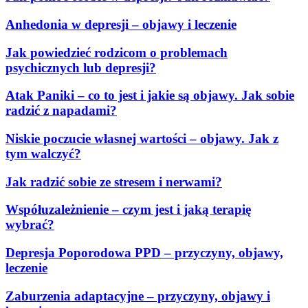
Anhedonia w depresji – objawy i leczenie
Jak powiedzieć rodzicom o problemach
psychicznych lub depresji?
Atak Paniki – co to jest i jakie są objawy. Jak sobie
radzić z napadami?
Niskie poczucie własnej wartości – objawy. Jak z
tym walczyć?
Jak radzić sobie ze stresem i nerwami?
Współuzależnienie – czym jest i jaką terapię
wybrać?
Depresja Poporodowa PPD – przyczyny, objawy,
leczenie
Zaburzenia adaptacyjne – przyczyny, objawy i