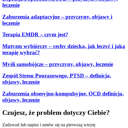
leczenie
Zaburzenia adaptacyjne – przyczyny, objawy i
leczenie
Terapia EMDR – czym jest?
Mutyzm wybiórczy – cechy dziecka, jak leczyć i jaką
terapię wybrać?
Myśli samobójcze – przyczyny, objawy, leczenie
Zespół Stresu Pourazowego, PTSD – definicja,
objawy, leczenie
Zaburzenia obsesyjno-kompulsyjne, OCD definicja,
objawy, leczenie
Czujesz, że problem dotyczy Ciebie?
Zadzwoń lub napisz i umów się na pierwszą wizytę