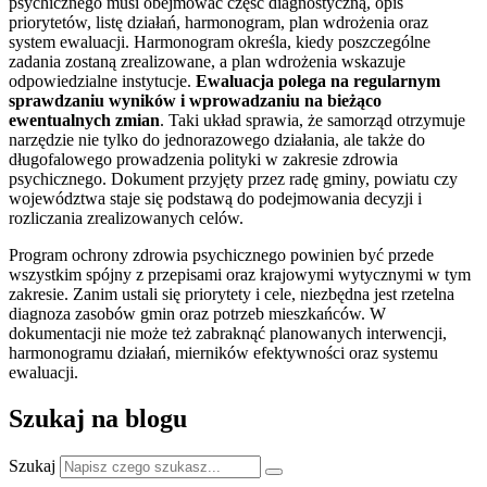
psychicznego musi obejmować część diagnostyczną, opis
priorytetów, listę działań, harmonogram, plan wdrożenia oraz
system ewaluacji. Harmonogram określa, kiedy poszczególne
zadania zostaną zrealizowane, a plan wdrożenia wskazuje
odpowiedzialne instytucje.
Ewaluacja polega na regularnym
sprawdzaniu wyników i wprowadzaniu na bieżąco
ewentualnych zmian
. Taki układ sprawia, że samorząd otrzymuje
narzędzie nie tylko do jednorazowego działania, ale także do
długofalowego prowadzenia polityki w zakresie zdrowia
psychicznego. Dokument przyjęty przez radę gminy, powiatu czy
województwa staje się podstawą do podejmowania decyzji i
rozliczania zrealizowanych celów.
Program ochrony zdrowia psychicznego powinien być przede
wszystkim spójny z przepisami oraz krajowymi wytycznymi w tym
zakresie. Zanim ustali się priorytety i cele, niezbędna jest rzetelna
diagnoza zasobów gmin oraz potrzeb mieszkańców. W
dokumentacji nie może też zabraknąć planowanych interwencji,
harmonogramu działań, mierników efektywności oraz systemu
ewaluacji.
Szukaj na blogu
Szukaj