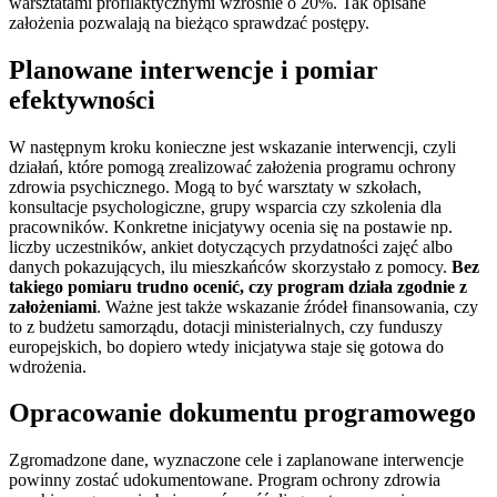
warsztatami profilaktycznymi wzrośnie o 20%. Tak opisane
założenia pozwalają na bieżąco sprawdzać postępy.
Planowane interwencje i pomiar
efektywności
W następnym kroku konieczne jest wskazanie interwencji, czyli
działań, które pomogą zrealizować założenia programu ochrony
zdrowia psychicznego. Mogą to być warsztaty w szkołach,
konsultacje psychologiczne, grupy wsparcia czy szkolenia dla
pracowników. Konkretne inicjatywy ocenia się na postawie np.
liczby uczestników, ankiet dotyczących przydatności zajęć albo
danych pokazujących, ilu mieszkańców skorzystało z pomocy.
Bez
takiego pomiaru trudno ocenić, czy program działa zgodnie z
założeniami
. Ważne jest także wskazanie źródeł finansowania, czy
to z budżetu samorządu, dotacji ministerialnych, czy funduszy
europejskich, bo dopiero wtedy inicjatywa staje się gotowa do
wdrożenia.
Opracowanie dokumentu programowego
Zgromadzone dane, wyznaczone cele i zaplanowane interwencje
powinny zostać udokumentowane. Program ochrony zdrowia