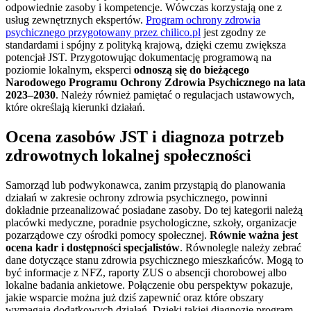
odpowiednie zasoby i kompetencje. Wówczas korzystają one z
usług zewnętrznych ekspertów.
Program ochrony zdrowia
psychicznego przygotowany przez chilico.pl
jest zgodny ze
standardami i spójny z polityką krajową, dzięki czemu zwiększa
potencjał JST. Przygotowując dokumentację programową na
poziomie lokalnym, eksperci
odnoszą się do bieżącego
Narodowego Programu Ochrony Zdrowia Psychicznego na lata
2023–2030
. Należy również pamiętać o regulacjach ustawowych,
które określają kierunki działań.
Ocena zasobów JST i diagnoza potrzeb
zdrowotnych lokalnej społeczności
Samorząd lub podwykonawca, zanim przystąpią do planowania
działań w zakresie ochrony zdrowia psychicznego, powinni
dokładnie przeanalizować posiadane zasoby. Do tej kategorii należą
placówki medyczne, poradnie psychologiczne, szkoły, organizacje
pozarządowe czy ośrodki pomocy społecznej.
Równie ważna jest
ocena kadr i dostępności specjalistów
. Równolegle należy zebrać
dane dotyczące stanu zdrowia psychicznego mieszkańców. Mogą to
być informacje z NFZ, raporty ZUS o absencji chorobowej albo
lokalne badania ankietowe. Połączenie obu perspektyw pokazuje,
jakie wsparcie można już dziś zapewnić oraz które obszary
wymagają dodatkowych działań. Dzięki takiej diagnozie program