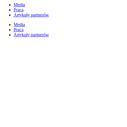
Przejdź
Media
do
Praca
treści
Artykuły partnerów
Media
Praca
Artykuły partnerów