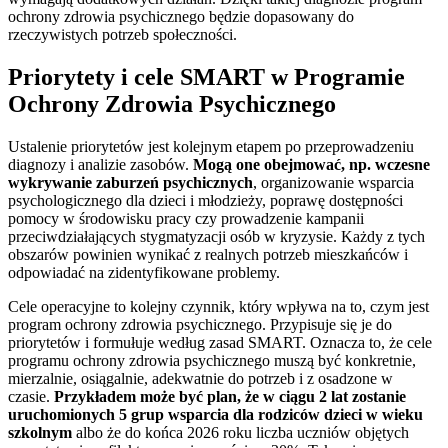
ochrony zdrowia psychicznego będzie dopasowany do
rzeczywistych potrzeb społeczności.
Priorytety i cele SMART w Programie
Ochrony Zdrowia Psychicznego
Ustalenie priorytetów jest kolejnym etapem po przeprowadzeniu
diagnozy i analizie zasobów.
Mogą one obejmować, np. wczesne
wykrywanie zaburzeń psychicznych
, organizowanie wsparcia
psychologicznego dla dzieci i młodzieży, poprawę dostępności
pomocy w środowisku pracy czy prowadzenie kampanii
przeciwdziałających stygmatyzacji osób w kryzysie. Każdy z tych
obszarów powinien wynikać z realnych potrzeb mieszkańców i
odpowiadać na zidentyfikowane problemy.
Cele operacyjne to kolejny czynnik, który wpływa na to, czym jest
program ochrony zdrowia psychicznego. Przypisuje się je do
priorytetów i formułuje według zasad SMART. Oznacza to, że cele
programu ochrony zdrowia psychicznego muszą być konkretnie,
mierzalnie, osiągalnie, adekwatnie do potrzeb i z osadzone w
czasie.
Przykładem może być plan, że w ciągu 2 lat zostanie
uruchomionych 5 grup wsparcia dla rodziców dzieci w wieku
szkolnym
albo że do końca 2026 roku liczba uczniów objętych