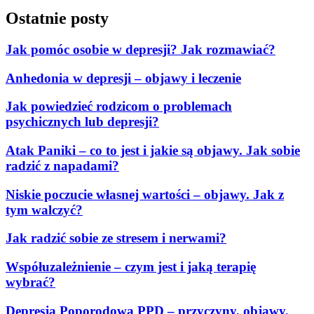
Ostatnie posty
Jak pomóc osobie w depresji? Jak rozmawiać?
Anhedonia w depresji – objawy i leczenie
Jak powiedzieć rodzicom o problemach
psychicznych lub depresji?
Atak Paniki – co to jest i jakie są objawy. Jak sobie
radzić z napadami?
Niskie poczucie własnej wartości – objawy. Jak z
tym walczyć?
Jak radzić sobie ze stresem i nerwami?
Współuzależnienie – czym jest i jaką terapię
wybrać?
Depresja Poporodowa PPD – przyczyny, objawy,