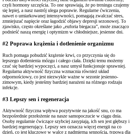
czyli hormony szczęścia. To one sprawiają, że po treningu czujemy
się lepiej, a nasz nastrój ulega poprawie. Regularne ćwiczenia,
nawet o umiarkowanej intensywności, pomagają zwalczać stres,
zmniejszać napięcie oraz łagodzić objawy depresji sezonowej. To
zjawisko, często określane jako „euforia biegacza”, może znacząco
podnieść naszą energię i optymizm w chłodniejsze, jesienne dni.
#2 Poprawa krążenia i dotlenienie organizmu
Ruch pomaga pobudzić krążenie krwi, co przyczynia się do
lepszego dotlenienia mózgu i całego ciała. Dzięki temu możemy
czuć się bardziej wypoczęci, a nasz umysł funkcjonuje sprawniej.
Regularna aktywność fizyczna wzmacnia również układ
odpornościowy, co jest niezwykle ważne w sezonie jesienno-
zimowym, kiedy jesteśmy bardziej narażeni na różnego rodzaju
infekcje.
#3 Lepszy sen i regeneracja
Aktywność fizyczna wpływa pozytywnie na jakość snu, co ma
bezpośrednie przełożenie na nasze samopoczucie w ciągu dnia.
Osoby regularnie ćwiczące szybciej zasypiają, ich sen jest głębszy i
bardziej regenerujący. Lepszy sen oznacza więcej energii na co
dzień, co jest kluczowe w walce z nadmierną sennością, typową dla