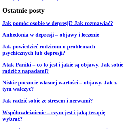
Ostatnie posty
Jak pomóc osobie w depresji? Jak rozmawiać?
Anhedonia w depresji – objawy i leczenie
Jak powiedzieć rodzicom o problemach
psychicznych lub depresji?
Atak Paniki – co to jest i jakie są objawy. Jak sobie
radzić z napadami?
Niskie poczucie własnej wartości – objawy. Jak z
tym walczyć?
Jak radzić sobie ze stresem i nerwami?
Współuzależnienie – czym jest i jaką terapię
wybrać?