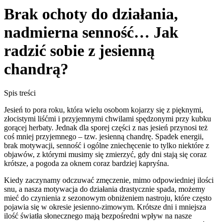
Brak ochoty do działania,
nadmierna senność… Jak
radzić sobie z jesienną
chandrą?
Spis treści
Jesień to pora roku, która wielu osobom kojarzy się z pięknymi,
złocistymi liśćmi i przyjemnymi chwilami spędzonymi przy kubku
gorącej herbaty. Jednak dla sporej części z nas jesień przynosi też
coś mniej przyjemnego – tzw. jesienną chandrę. Spadek energii,
brak motywacji, senność i ogólne zniechęcenie to tylko niektóre z
objawów, z którymi musimy się zmierzyć, gdy dni stają się coraz
krótsze, a pogoda za oknem coraz bardziej kapryśna.
Kiedy zaczynamy odczuwać zmęczenie, mimo odpowiedniej ilości
snu, a nasza motywacja do działania drastycznie spada, możemy
mieć do czynienia z sezonowym obniżeniem nastroju, które często
pojawia się w okresie jesienno-zimowym. Krótsze dni i mniejsza
ilość światła słonecznego mają bezpośredni wpływ na nasze