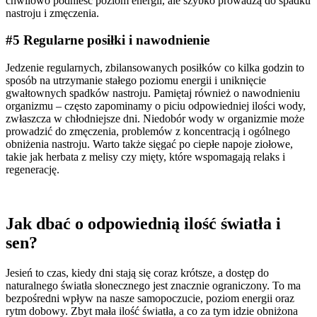
chwilowo podnieść poziom energii, ale szybko prowadzą do spadku
nastroju i zmęczenia.
#5 Regularne posiłki i nawodnienie
Jedzenie regularnych, zbilansowanych posiłków co kilka godzin to
sposób na utrzymanie stałego poziomu energii i uniknięcie
gwałtownych spadków nastroju. Pamiętaj również o nawodnieniu
organizmu – często zapominamy o piciu odpowiedniej ilości wody,
zwłaszcza w chłodniejsze dni. Niedobór wody w organizmie może
prowadzić do zmęczenia, problemów z koncentracją i ogólnego
obniżenia nastroju. Warto także sięgać po ciepłe napoje ziołowe,
takie jak herbata z melisy czy mięty, które wspomagają relaks i
regenerację.
Jak dbać o odpowiednią ilość światła i
sen?
Jesień to czas, kiedy dni stają się coraz krótsze, a dostęp do
naturalnego światła słonecznego jest znacznie ograniczony. To ma
bezpośredni wpływ na nasze samopoczucie, poziom energii oraz
rytm dobowy. Zbyt mała ilość światła, a co za tym idzie obniżona