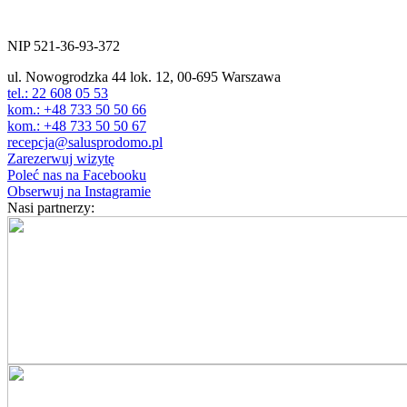
ul. Nowogrodzka 44 lok.12
00-695 Warszawa
NIP 521-36-93-372
ul. Nowogrodzka 44 lok. 12, 00-695 Warszawa
tel.: 22 608 05 53
kom.: +48 733 50 50 66
kom.: +48 733 50 50 67
recepcja@salusprodomo.pl
Zarezerwuj wizytę
Poleć nas na Facebooku
Obserwuj na Instagramie
Nasi partnerzy: