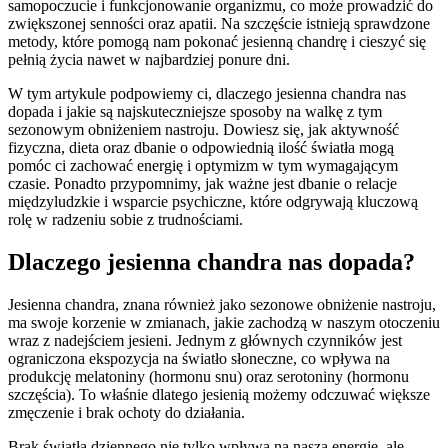
samopoczucie i funkcjonowanie organizmu, co może prowadzić do
zwiększonej senności oraz apatii. Na szczęście istnieją sprawdzone
metody, które pomogą nam pokonać jesienną chandrę i cieszyć się
pełnią życia nawet w najbardziej ponure dni.
W tym artykule podpowiemy ci, dlaczego jesienna chandra nas
dopada i jakie są najskuteczniejsze sposoby na walkę z tym
sezonowym obniżeniem nastroju. Dowiesz się, jak aktywność
fizyczna, dieta oraz dbanie o odpowiednią ilość światła mogą
pomóc ci zachować energię i optymizm w tym wymagającym
czasie. Ponadto przypomnimy, jak ważne jest dbanie o relacje
międzyludzkie i wsparcie psychiczne, które odgrywają kluczową
rolę w radzeniu sobie z trudnościami.
Dlaczego jesienna chandra nas dopada?
Jesienna chandra, znana również jako sezonowe obniżenie nastroju,
ma swoje korzenie w zmianach, jakie zachodzą w naszym otoczeniu
wraz z nadejściem jesieni. Jednym z głównych czynników jest
ograniczona ekspozycja na światło słoneczne, co wpływa na
produkcję melatoniny (hormonu snu) oraz serotoniny (hormonu
szczęścia). To właśnie dlatego jesienią możemy odczuwać większe
zmęczenie i brak ochoty do działania.
Brak światła dziennego nie tylko wpływa na naszą energię, ale