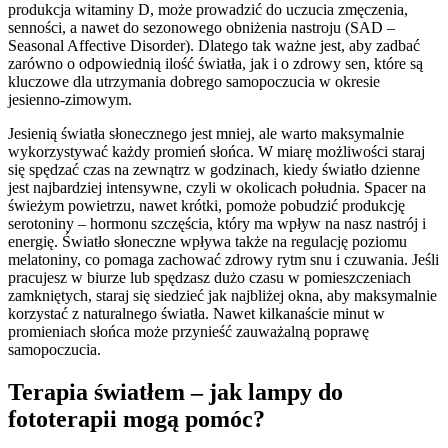
produkcja witaminy D, może prowadzić do uczucia zmęczenia,
senności, a nawet do sezonowego obniżenia nastroju (SAD –
Seasonal Affective Disorder). Dlatego tak ważne jest, aby zadbać
zarówno o odpowiednią ilość światła, jak i o zdrowy sen, które są
kluczowe dla utrzymania dobrego samopoczucia w okresie
jesienno-zimowym.
Jesienią światła słonecznego jest mniej, ale warto maksymalnie
wykorzystywać każdy promień słońca. W miarę możliwości staraj
się spędzać czas na zewnątrz w godzinach, kiedy światło dzienne
jest najbardziej intensywne, czyli w okolicach południa. Spacer na
świeżym powietrzu, nawet krótki, pomoże pobudzić produkcję
serotoniny – hormonu szczęścia, który ma wpływ na nasz nastrój i
energię. Światło słoneczne wpływa także na regulację poziomu
melatoniny, co pomaga zachować zdrowy rytm snu i czuwania. Jeśli
pracujesz w biurze lub spędzasz dużo czasu w pomieszczeniach
zamkniętych, staraj się siedzieć jak najbliżej okna, aby maksymalnie
korzystać z naturalnego światła. Nawet kilkanaście minut w
promieniach słońca może przynieść zauważalną poprawę
samopoczucia.
Terapia światłem – jak lampy do
fototerapii mogą pomóc?