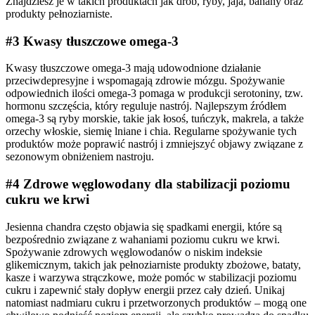
Znajdziesz je w takich produktach jak drób, ryby, jaja, banany oraz
produkty pełnoziarniste.
#3 Kwasy tłuszczowe omega-3
Kwasy tłuszczowe omega-3 mają udowodnione działanie
przeciwdepresyjne i wspomagają zdrowie mózgu. Spożywanie
odpowiednich ilości omega-3 pomaga w produkcji serotoniny, tzw.
hormonu szczęścia, który reguluje nastrój. Najlepszym źródłem
omega-3 są ryby morskie, takie jak łosoś, tuńczyk, makrela, a także
orzechy włoskie, siemię lniane i chia. Regularne spożywanie tych
produktów może poprawić nastrój i zmniejszyć objawy związane z
sezonowym obniżeniem nastroju.
#4 Zdrowe węglowodany dla stabilizacji poziomu
cukru we krwi
Jesienna chandra często objawia się spadkami energii, które są
bezpośrednio związane z wahaniami poziomu cukru we krwi.
Spożywanie zdrowych węglowodanów o niskim indeksie
glikemicznym, takich jak pełnoziarniste produkty zbożowe, bataty,
kasze i warzywa strączkowe, może pomóc w stabilizacji poziomu
cukru i zapewnić stały dopływ energii przez cały dzień. Unikaj
natomiast nadmiaru cukru i przetworzonych produktów – mogą one