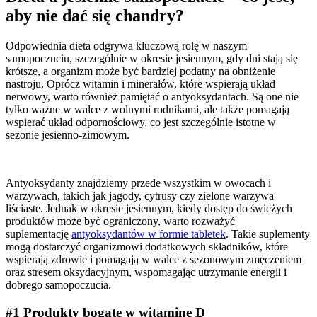
aby nie dać się chandry?
Odpowiednia dieta odgrywa kluczową rolę w naszym
samopoczuciu, szczególnie w okresie jesiennym, gdy dni stają się
krótsze, a organizm może być bardziej podatny na obniżenie
nastroju. Oprócz witamin i minerałów, które wspierają układ
nerwowy, warto również pamiętać o antyoksydantach. Są one nie
tylko ważne w walce z wolnymi rodnikami, ale także pomagają
wspierać układ odpornościowy, co jest szczególnie istotne w
sezonie jesienno-zimowym.
Antyoksydanty znajdziemy przede wszystkim w owocach i
warzywach, takich jak jagody, cytrusy czy zielone warzywa
liściaste. Jednak w okresie jesiennym, kiedy dostęp do świeżych
produktów może być ograniczony, warto rozważyć
suplementację
antyoksydantów w formie tabletek
. Takie suplementy
mogą dostarczyć organizmowi dodatkowych składników, które
wspierają zdrowie i pomagają w walce z sezonowym zmęczeniem
oraz stresem oksydacyjnym, wspomagając utrzymanie energii i
dobrego samopoczucia.
#1 Produkty bogate w witaminę D