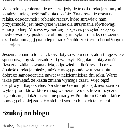
Wsparcie psychiczne nie oznacza jedynie troski o relacje z innymi –
to także umiejętność zadbania o siebie. Znajdowanie czasu na
relaks, odpoczynek i robienie rzeczy, które sprawiają nam
przyjemność, jest niezwykle ważne dla utrzymania równowagi
emocjonalnej. Możesz wybrać się na spacer, poczytać książkę,
medytować czy posłuchać ulubionej muzyki. Te małe, codzienne
działania pomagają nam lepiej radzić sobie ze stresem i obniżonym
nastrojem.
Jesienna chandra to stan, który dotyka wielu osób, ale istnieje wiele
sposobów, aby skutecznie z nią walczyć. Regularna aktywność
fizyczna, zbilansowana dieta, odpowiednia ilość światła oraz
dbałość o relacje międzyludzkie mogą pomóc w utrzymaniu
dobrego samopoczucia nawet w najciemniejsze dni roku. Warto
także pamiętać, że każda zmiana wymaga czasu, więc bądź
cierpliwy i dbaj o siebie. Na stronie Gemini.pl znajdziesz szeroki
wybór produktów, które mogą wspierać twoje zdrowie fizyczne i
psychiczne, a także przydatne porady w Poradniku Gemini, które
pomogą ci lepiej zadbać o siebie i swoich bliskich tej jesieni.
Szukaj na blogu
Szukaj