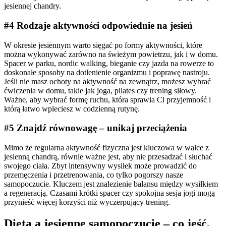
jesiennej chandry.
#4 Rodzaje aktywności odpowiednie na jesień
W okresie jesiennym warto sięgać po formy aktywności, które
można wykonywać zarówno na świeżym powietrzu, jak i w domu.
Spacer w parku, nordic walking, bieganie czy jazda na rowerze to
doskonałe sposoby na dotlenienie organizmu i poprawę nastroju.
Jeśli nie masz ochoty na aktywność na zewnątrz, możesz wybrać
ćwiczenia w domu, takie jak joga, pilates czy trening siłowy.
Ważne, aby wybrać formę ruchu, która sprawia Ci przyjemność i
którą łatwo wpleciesz w codzienną rutynę.
#5 Znajdź równowagę – unikaj przeciążenia
Mimo że regularna aktywność fizyczna jest kluczowa w walce z
jesienną chandrą, równie ważne jest, aby nie przesadzać i słuchać
swojego ciała. Zbyt intensywny wysiłek może prowadzić do
przemęczenia i przetrenowania, co tylko pogorszy nasze
samopoczucie. Kluczem jest znalezienie balansu między wysiłkiem
a regeneracją. Czasami krótki spacer czy spokojna sesja jogi mogą
przynieść więcej korzyści niż wyczerpujący trening.
Dieta a jesienne samopoczucie – co jeść,