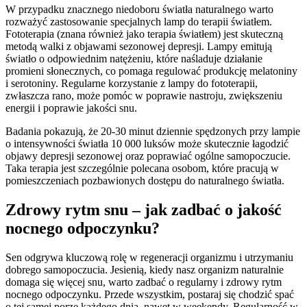
W przypadku znacznego niedoboru światła naturalnego warto
rozważyć zastosowanie specjalnych lamp do terapii światłem.
Fototerapia (znana również jako terapia światłem) jest skuteczną
metodą walki z objawami sezonowej depresji. Lampy emitują
światło o odpowiednim natężeniu, które naśladuje działanie
promieni słonecznych, co pomaga regulować produkcję melatoniny
i serotoniny. Regularne korzystanie z lampy do fototerapii,
zwłaszcza rano, może pomóc w poprawie nastroju, zwiększeniu
energii i poprawie jakości snu.
Badania pokazują, że 20-30 minut dziennie spędzonych przy lampie
o intensywności światła 10 000 luksów może skutecznie łagodzić
objawy depresji sezonowej oraz poprawiać ogólne samopoczucie.
Taka terapia jest szczególnie polecana osobom, które pracują w
pomieszczeniach pozbawionych dostępu do naturalnego światła.
Zdrowy rytm snu – jak zadbać o jakość
nocnego odpoczynku?
Sen odgrywa kluczową rolę w regeneracji organizmu i utrzymaniu
dobrego samopoczucia. Jesienią, kiedy nasz organizm naturalnie
domaga się więcej snu, warto zadbać o regularny i zdrowy rytm
nocnego odpoczynku. Przede wszystkim, postaraj się chodzić spać
o tej samej porze każdego dnia, nawet w weekendy. Regularność w