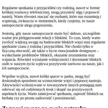
Regularne spotkania z przyjaciółmi czy rodziną, nawet w formie
krótkiej rozmowy telefonicznej, mogą przynieść ulgę i poprawić
nastrój. Warto również otaczać się osobami, które nas rozumieją i
wspierają, zwłaszcza w momentach, kiedy czujemy, że nasze
samopoczucie ulega pogorszeniu.
Jesienią, gdy nasze samopoczucie może być słabsze, szczególnie
ważne jest pielęgnowanie relacji z bliskimi. To czas, kiedy warto
zwrócić większą uwagę na budowanie bliskich więzi oraz regularne
spędzanie czasu z rodziną i przyjaciółmi. Nie chodzi tylko o
fizyczną obecność, ale także o bycie emocjonalnie dostępnym –
wysłuchanie problemów bliskich, okazanie zrozumienia oraz
wsparcia. Również wyrażanie wdzięczności i docenianie bliskich
osób w naszym życiu wpływa pozytywnie zarówno na nasze, jak i
ich samopoczucie.
Wspólne wyjścia, nawet krótki spacer w parku, mogą być
doskonałym sposobem na wzmocnienie więzi i poprawę nastroju.
Aktywności wykonywane w towarzystwie innych pomagają nam
oderwać się od codziennych trosk i skupić na pozytywnych
aspektach życia. Warto zainicjować spotkania, zaprosić bliskich na
herbatę czy po prostu zadzwonić i porozmawiać.