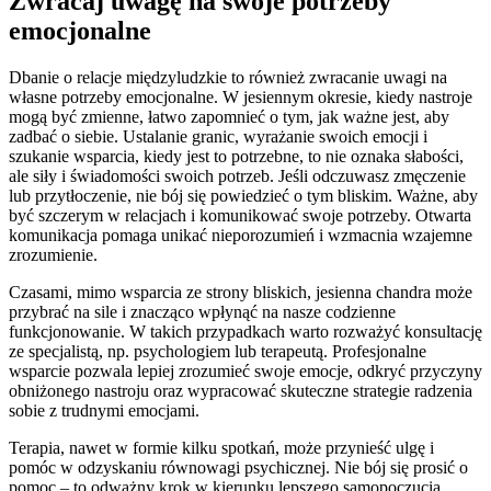
Zwracaj uwagę na swoje potrzeby
emocjonalne
Dbanie o relacje międzyludzkie to również zwracanie uwagi na
własne potrzeby emocjonalne. W jesiennym okresie, kiedy nastroje
mogą być zmienne, łatwo zapomnieć o tym, jak ważne jest, aby
zadbać o siebie. Ustalanie granic, wyrażanie swoich emocji i
szukanie wsparcia, kiedy jest to potrzebne, to nie oznaka słabości,
ale siły i świadomości swoich potrzeb. Jeśli odczuwasz zmęczenie
lub przytłoczenie, nie bój się powiedzieć o tym bliskim. Ważne, aby
być szczerym w relacjach i komunikować swoje potrzeby. Otwarta
komunikacja pomaga unikać nieporozumień i wzmacnia wzajemne
zrozumienie.
Czasami, mimo wsparcia ze strony bliskich, jesienna chandra może
przybrać na sile i znacząco wpłynąć na nasze codzienne
funkcjonowanie. W takich przypadkach warto rozważyć konsultację
ze specjalistą, np. psychologiem lub terapeutą. Profesjonalne
wsparcie pozwala lepiej zrozumieć swoje emocje, odkryć przyczyny
obniżonego nastroju oraz wypracować skuteczne strategie radzenia
sobie z trudnymi emocjami.
Terapia, nawet w formie kilku spotkań, może przynieść ulgę i
pomóc w odzyskaniu równowagi psychicznej. Nie bój się prosić o
pomoc – to odważny krok w kierunku lepszego samopoczucia.