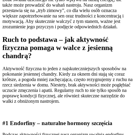
także może prowadzić do wahań nastroju. Nasz organizm
przestawia się na „tryb zimowy”, co dla wielu osób oznacza
większe zapotrzebowanie na sen oraz trudności z koncentracją i
motywacją. Aby skutecznie walczyć z tym stanem, ważne jest
zrozumienie jego przyczyn i podjęcie odpowiednich działań.
Ruch to podstawa – jak aktywność
fizyczna pomaga w walce z jesienną
chandrą?
Aktywność fizyczna to jeden z najskuteczniejszych sposobów na
pokonanie jesiennej chandry. Kiedy za oknem dni stają się coraz
krótsze, a pogoda mniej zachęcająca, często rezygnujemy z ruchu na
rzecz siedzenia w domu. Niestety, brak aktywności może pogłębiać
uczucie zmęczenia i apatii. Regularny ruch to nie tylko sposób na
poprawę kondycji fizycznej, ale również skuteczne narzędzie do
walki z obniżonym nastrojem.
#1 Endorfiny – naturalne hormony szczęścia
Podczas aktywności fizycznej nasz organizm uwalnia endorfiny,