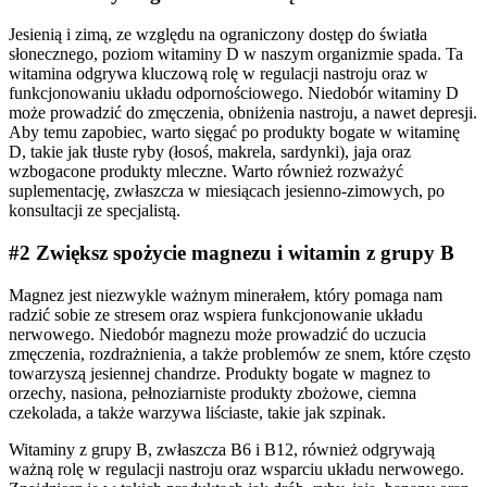
Jesienią i zimą, ze względu na ograniczony dostęp do światła
słonecznego, poziom witaminy D w naszym organizmie spada. Ta
witamina odgrywa kluczową rolę w regulacji nastroju oraz w
funkcjonowaniu układu odpornościowego. Niedobór witaminy D
może prowadzić do zmęczenia, obniżenia nastroju, a nawet depresji.
Aby temu zapobiec, warto sięgać po produkty bogate w witaminę
D, takie jak tłuste ryby (łosoś, makrela, sardynki), jaja oraz
wzbogacone produkty mleczne. Warto również rozważyć
suplementację, zwłaszcza w miesiącach jesienno-zimowych, po
konsultacji ze specjalistą.
#2 Zwiększ spożycie magnezu i witamin z grupy B
Magnez jest niezwykle ważnym minerałem, który pomaga nam
radzić sobie ze stresem oraz wspiera funkcjonowanie układu
nerwowego. Niedobór magnezu może prowadzić do uczucia
zmęczenia, rozdrażnienia, a także problemów ze snem, które często
towarzyszą jesiennej chandrze. Produkty bogate w magnez to
orzechy, nasiona, pełnoziarniste produkty zbożowe, ciemna
czekolada, a także warzywa liściaste, takie jak szpinak.
Witaminy z grupy B, zwłaszcza B6 i B12, również odgrywają
ważną rolę w regulacji nastroju oraz wsparciu układu nerwowego.