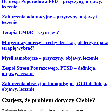
Depresja Poporodowa PPD – przyczyny, objawy,
leczenie
Zaburzenia adaptacyjne – przyczyny, objawy i
leczenie
Terapia EMDR – czym jest?
Mutyzm wybiórczy – cechy dziecka, jak leczyć i jaką
terapię wybrać?
Myśli samobójcze – przyczyny, objawy, leczenie
Zespół Stresu Pourazowego, PTSD – definicja,
objawy, leczenie
Zaburzenia obsesyjno-kompulsyjne, OCD definicja,
objawy, leczenie
Czujesz, że problem dotyczy Ciebie?
Zadzwoń lub napisz i umów się na pierwszą wizytę