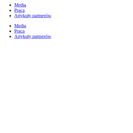
Przejdź
Media
do
Praca
treści
Artykuły partnerów
Media
Praca
Artykuły partnerów