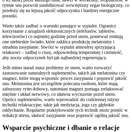
rytmie snu pozwoli ustabilizować wewnętrzny zegar biologiczny, co
przełoży się na lepszą jakość odpoczynku i bardziej energiczne
poranki.
Warto także zadbać o warunki panujące w sypialni. Ogranicz
korzystanie z urządzeń elektronicznych (telefonów, tabletów,
telewizorów) co najmniej godzinę przed snem, ponieważ emitują
one niebieskie światło, które zakłóca produkcję melatoniny i
utrudnia zasypianie. Stwórz w sypialni atmosferę sprzyjającą
relaksowi – zadbaj o ciszę, odpowiednią temperaturę i ciemność,
aby nocny odpoczynek był jak najbardziej regenerujący.
Jeśli mimo starań masz problemy ze snem, warto rozważyć
zastosowanie naturalnych suplementów, takich jak melatonina czy
magnez, które mogą wspomóc proces zasypiania i poprawić jakość
snu. Melatonina jest szczególnie polecana osobom, które mają
zaburzony rytm dobowy, natomiast magnez pomaga zrelaksować
mięśnie i układ nerwowy, co ułatwia wyciszenie przed snem.
Oprócz suplementów, warto wprowadzić do codziennej rutyny
techniki relaksacyjne, takie jak medytacja, joga czy głębokie
oddychanie. Regularne praktykowanie tych technik może pomóc w
redukcji stresu, ułatwić zasypianie oraz poprawić ogólną jakość snu.
Wsparcie psychiczne i dbanie o relacje