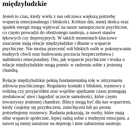
międzyludzkie
Jesień to czas, kiedy wielu z nas odczuwa większą potrzebę
wsparcia emocjonalnego i bliskości. Krótsze dni, mniej słońca oraz
spadek energii mogą wpływać na nasze samopoczucie psychiczne,
co często prowadzi do obniżonego nastroju, a nawet stanów
lękowych czy depresyjnych. W takich momentach kluczowe
znaczenie mają relacje międzyludzkie i dbanie o wsparcie
psychiczne. Nie można przecenić roli bliskich osób w pokonywaniu
trudnych chwil oraz budowania poczucia bezpieczeństwa i
stabilności emocjonalnej. Oto, jak wsparcie psychiczne i troska o
relacje międzyludzkie mogą pomóc w radzeniu sobie z jesienną
chandrą.
Relacje międzyludzkie pełnią fundamentalną rolę w utrzymaniu
zdrowia psychicznego. Regularny kontakt z bliskimi, rozmowy z
rodziną czy przyjaciółmi oraz wspólne spędzanie czasu pomagają
zredukować stres i łagodzić uczucie samotności, które często
towarzyszy jesiennej chandrze. Bliscy mogą być dla nas wsparciem,
kiedy czujemy się przytłoczeni, zniechęceni lub po prostu
potrzebujemy rozmowy. Badania pokazują, że osoby, które mają
silne wsparcie społeczne, lepiej radzą sobie z trudnymi emocjami, a
nawet są mniej narażone na depresję i inne zaburzenia nastroju.