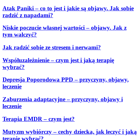
Atak Paniki – co to jest i jakie są objawy. Jak sobie
radzić z napadami?
Niskie poczucie własnej wartości – objawy. Jak z
tym walczyć?
Jak radzić sobie ze stresem i nerwami?
Współuzależnienie – czym jest i jaką terapię
wybrać?
Depresja Poporodowa PPD – przyczyny, objawy,
leczenie
Zaburzenia adaptacyjne – przyczyny, objawy i
leczenie
Terapia EMDR – czym jest?
Mutyzm wybiórczy – cechy dziecka, jak leczyć i jaką
terapię wybrać?