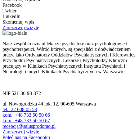
Facebook
Twitter
LinkedIn
Skomentuj wpis
Zarezerwuj wizytę
Nasz zespół to uznani lekarze psychiatrzy oraz psychologowie i
psychoterapeuci. Wśród których, są specjaliści z doświadczeniem
pracy, jako Ordynatorzy Oddziałów Psychiatrycznych i Kierownicy
Przychodni Psychiatrycznych, Lekarze i Psycholodzy Kliniczni
pracujący w Klinikach Psychiatrycznych Instytutu Psychiatrii i
Neurologii i innych Klinikach Psychiatrycznych w Warszawie.
ul. Nowogrodzka 44 lok.12
00-695 Warszawa
NIP 521-36-93-372
ul. Nowogrodzka 44 lok. 12, 00-695 Warszawa
tel.: 22 608 05 53
kom.: +48 733 50 50 66
kom.: +48 733 50 50 67
recepcja@salusprodomo.pl
Zarezerwuj wizytę
Poleć nas na Facebooku