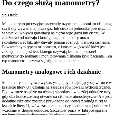
Do czego służą manometry?
Spis treści
Manometry to precyzyjne przyrządy używane do pomiaru ciśnienia,
czyli siły wywieranej przez gaz lub ciecz na jednostkę powierzchni
w wyniku wpływu grawitacji na ciężar tego gazu lub cieczy. W
zależności od rodzaju i konfiguracji manometry można
skonfigurować tak, aby dawały pomiar różnych wartości ciśnienia.
Powszechnym typem manometru, z którym większość ludzi jest
zaznajomiona, jest ten, którego używają lekarze i personel
medyczny do pomiaru i monitorowania ciśnienia krwi pacjenta. Ten
typ manometru nazywa się sfigmomanometrem.
Manometry analogowe i ich działanie
Manometry analogowe wykorzystują płyn znajdujący się w rurce w
kształcie litery U i działają na zasadzie równowagi hydrostatycznej.
Płyn w rurze osiądzie na równej wysokości w każdej odnodze rury,
gdy oba końce zostaną otwarte na ciśnienie atmosferyczne. Ale jeśli
dodatnie ciśnienie zostanie przyłożone do jednej z odnóg rurki w
kształcie litery U, wówczas poziom cieczy spadnie w tej odnodze i
wzrośnie w drugiej odnodze. Szczegóły pracy w fabryce opisane
na: https://przedsiebiorczosc-24.pl/category/przemysl/.