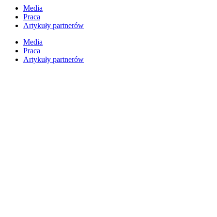
Przejdź
Media
do
Praca
treści
Artykuły partnerów
Media
Praca
Artykuły partnerów