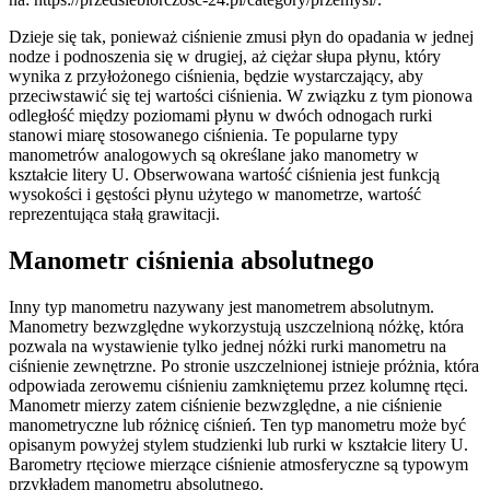
Dzieje się tak, ponieważ ciśnienie zmusi płyn do opadania w jednej
nodze i podnoszenia się w drugiej, aż ciężar słupa płynu, który
wynika z przyłożonego ciśnienia, będzie wystarczający, aby
przeciwstawić się tej wartości ciśnienia. W związku z tym pionowa
odległość między poziomami płynu w dwóch odnogach rurki
stanowi miarę stosowanego ciśnienia. Te popularne typy
manometrów analogowych są określane jako manometry w
kształcie litery U. Obserwowana wartość ciśnienia jest funkcją
wysokości i gęstości płynu użytego w manometrze, wartość
reprezentująca stałą grawitacji.
Manometr ciśnienia absolutnego
Inny typ manometru nazywany jest manometrem absolutnym.
Manometry bezwzględne wykorzystują uszczelnioną nóżkę, która
pozwala na wystawienie tylko jednej nóżki rurki manometru na
ciśnienie zewnętrzne. Po stronie uszczelnionej istnieje próżnia, która
odpowiada zerowemu ciśnieniu zamkniętemu przez kolumnę rtęci.
Manometr mierzy zatem ciśnienie bezwzględne, a nie ciśnienie
manometryczne lub różnicę ciśnień. Ten typ manometru może być
opisanym powyżej stylem studzienki lub rurki w kształcie litery U.
Barometry rtęciowe mierzące ciśnienie atmosferyczne są typowym
przykładem manometru absolutnego.