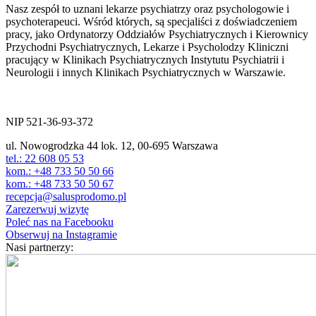
Nasz zespół to uznani lekarze psychiatrzy oraz psychologowie i
psychoterapeuci. Wśród których, są specjaliści z doświadczeniem
pracy, jako Ordynatorzy Oddziałów Psychiatrycznych i Kierownicy
Przychodni Psychiatrycznych, Lekarze i Psycholodzy Kliniczni
pracujący w Klinikach Psychiatrycznych Instytutu Psychiatrii i
Neurologii i innych Klinikach Psychiatrycznych w Warszawie.
ul. Nowogrodzka 44 lok.12
00-695 Warszawa
NIP 521-36-93-372
ul. Nowogrodzka 44 lok. 12, 00-695 Warszawa
tel.: 22 608 05 53
kom.: +48 733 50 50 66
kom.: +48 733 50 50 67
recepcja@salusprodomo.pl
Zarezerwuj wizytę
Poleć nas na Facebooku
Obserwuj na Instagramie
Nasi partnerzy: