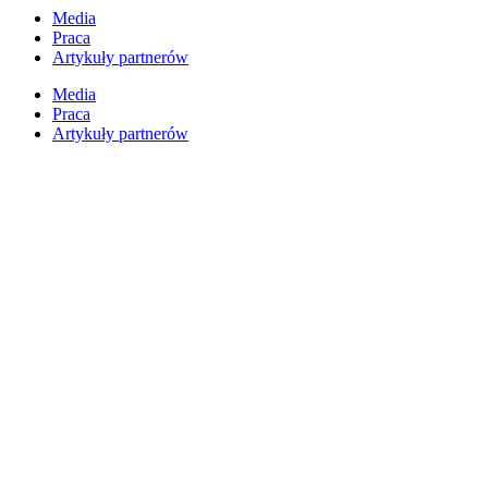
Przejdź
Media
do
Praca
treści
Artykuły partnerów
Media
Praca
Artykuły partnerów