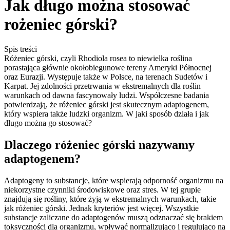
Jak długo można stosować
rożeniec górski?
Spis treści
Różeniec górski, czyli Rhodiola rosea to niewielka roślina
porastająca głównie okołobiegunowe tereny Ameryki Północnej
oraz Eurazji. Występuje także w Polsce, na terenach Sudetów i
Karpat. Jej zdolności przetrwania w ekstremalnych dla roślin
warunkach od dawna fascynowały ludzi. Współczesne badania
potwierdzają, że różeniec górski jest skutecznym adaptogenem,
który wspiera także ludzki organizm. W jaki sposób działa i jak
długo można go stosować?
Dlaczego różeniec górski nazywamy
adaptogenem?
Adaptogeny to substancje, które wspierają odporność organizmu na
niekorzystne czynniki środowiskowe oraz stres. W tej grupie
znajdują się rośliny, które żyją w ekstremalnych warunkach, takie
jak różeniec górski. Jednak kryteriów jest więcej. Wszystkie
substancje zaliczane do adaptogenów muszą odznaczać się brakiem
toksyczności dla organizmu, wpływać normalizująco i regulująco na