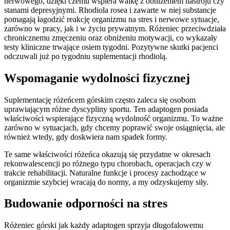
nerwowego, dzięki czemu wspiera walkę z obniżeniem nastroju czy
stanami depresyjnymi. Rhodiola rosea i zawarte w niej substancje
pomagają łagodzić reakcję organizmu na stres i nerwowe sytuacje,
zarówno w pracy, jak i w życiu prywatnym. Różeniec przeciwdziała
chronicznemu zmęczeniu oraz obniżeniu motywacji, co wykazały
testy kliniczne trwające osiem tygodni. Pozytywne skutki pacjenci
odczuwali już po tygodniu suplementacji rhodiolą.
Wspomaganie wydolności fizycznej
Suplementację różeńcem górskim często zaleca się osobom
uprawiającym różne dyscypliny sportu. Ten adaptogen posiada
właściwości wspierające fizyczną wydolność organizmu. To ważne
zarówno w sytuacjach, gdy chcemy poprawić swoje osiągnięcia, ale
również wtedy, gdy doskwiera nam spadek formy.
Te same właściwości różeńca okazują się przydatne w okresach
rekonwalescencji po różnego typu chorobach, operacjach czy w
trakcie rehabilitacji. Naturalne funkcje i procesy zachodzące w
organizmie szybciej wracają do normy, a my odzyskujemy siły.
Budowanie odporności na stres
Różeniec górski jak każdy adaptogen sprzyja długofalowemu