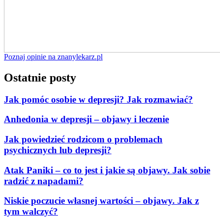
Poznaj opinie na znanylekarz.pl
Ostatnie posty
Jak pomóc osobie w depresji? Jak rozmawiać?
Anhedonia w depresji – objawy i leczenie
Jak powiedzieć rodzicom o problemach
psychicznych lub depresji?
Atak Paniki – co to jest i jakie są objawy. Jak sobie
radzić z napadami?
Niskie poczucie własnej wartości – objawy. Jak z
tym walczyć?