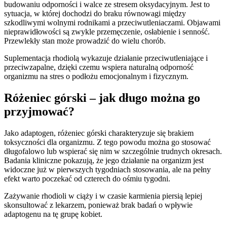
budowaniu odporności i walce ze stresem oksydacyjnym. Jest to
sytuacja, w której dochodzi do braku równowagi między
szkodliwymi wolnymi rodnikami a przeciwutleniaczami. Objawami
nieprawidłowości są zwykle przemęczenie, osłabienie i senność.
Przewlekły stan może prowadzić do wielu chorób.
Suplementacja rhodiolą wykazuje działanie przeciwutleniające i
przeciwzapalne, dzięki czemu wspiera naturalną odporność
organizmu na stres o podłożu emocjonalnym i fizycznym.
Różeniec górski – jak długo można go
przyjmować?
Jako adaptogen, różeniec górski charakteryzuje się brakiem
toksyczności dla organizmu. Z tego powodu można go stosować
długofalowo lub wspierać się nim w szczególnie trudnych okresach.
Badania kliniczne pokazują, że jego działanie na organizm jest
widoczne już w pierwszych tygodniach stosowania, ale na pełny
efekt warto poczekać od czterech do ośmiu tygodni.
Zażywanie rhodioli w ciąży i w czasie karmienia piersią lepiej
skonsultować z lekarzem, ponieważ brak badań o wpływie
adaptogenu na tę grupę kobiet.