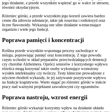
jego działanie, a przede wszystkim wspierać go w walce ze stresem,
również oksydacyjnym.
Różeniec górski, a przede wszystkim jego korzeń zawiera bardzo
cenne dla zdrowia substancje, takie jak rosavina i rodiolozyd oraz
liczne flawonoidy. Wykazują one silne działanie wzmacniające
organizm i wiele jego funkcji.
Poprawa pamięci i koncentracji
Roślina przede wszystkim wspomaga procesy zachodzące w
mózgu, poprawiając pamięć oraz koncentrację. Z tego powodu
często wchodzi w skład preparatów przeciwdziałających demencji
czy chorobie Alzheimera. Oprócz seniorów z korzystnego wpływu
różeńca mogą korzystać także osoby wykonujące wzmożony
wysiłek intelektualny czy twórczy. Testy kliniczne prowadzone z
użyciem rhodioli wykazały, że jej zażywanie pozytywnie wpływa
na funkcje kognitywne. Warto sięgać po różeniec górski w trakcie
pracy nad ważnymi projektami zawodowymi czy egzaminów.
Poprawa nastroju, wzrost energii
Różeniec górski wykazuje korzystny wpływ na działanie układu