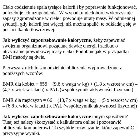
Ciało codziennie spala tysiące kalorii i by poprawnie funkcjonować,
potrzebuje ich uzupełnienia. W wypadku niedoboru wykorzystuje
zapasy zgromadzone w ciele i powoduje utratę masy. W odmiennej
sytuacji, gdy kalorii jest więcej, niż można spalić, te odkładają się w
postaci tkanki tłuszczowej.
Jak wyliczyć zapotrzebowanie kaloryczne
, żeby zapewniać
swojemu organizmowi pożądaną dawkę energii i zadbać o
utrzymanie prawidłowej masy ciała? Podobnie jak w przypadku
BMI metody są dwie.
Pierwsza z nich to samodzielnie obliczenia wyprowadzone z
poniższych wzorów:
BMR dla kobiet = 655 + (9,6 x waga w kg) + (1,8 x wzrost w cm) –
(4,7 x wiek w latach) x PAL (współczynnik aktywności fizycznej)
BMR dla mężczyzn = 66 + (13,7 x waga w kg) + (5 x wzrost w cm)
– (6,8 x wiek w latach) x PAL (współczynnik aktywnosci fizycznej)
Jak wyliczyć zapotrzebowanie kaloryczne
innym sposobem?
Tutaj też należy skorzystać z kalkulatora online i pozostawić
obliczenia komputerowi. To szybkie rozwiązanie, które zapewni CI
precyzyjne wyniki.