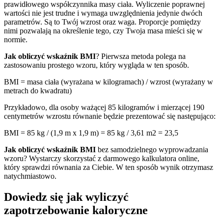
prawidłowego współczynnika masy ciała. Wyliczenie poprawnej
wartości nie jest trudne i wymaga uwzględnienia jedynie dwóch
parametrów. Są to Twój wzrost oraz waga. Proporcje pomiędzy
nimi pozwalają na określenie tego, czy Twoja masa mieści się w
normie.
Jak obliczyć wskaźnik BMI
? Pierwsza metoda polega na
zastosowaniu prostego wzoru, który wygląda w ten sposób.
BMI = masa ciała (wyrażana w kilogramach) / wzrost (wyrażany w
metrach do kwadratu)
Przykładowo, dla osoby ważącej 85 kilogramów i mierzącej 190
centymetrów wzrostu równanie będzie prezentować się następująco:
BMI = 85 kg / (1,9 m x 1,9 m) = 85 kg / 3,61 m2 = 23,5
Jak obliczyć wskaźnik BMI
bez samodzielnego wyprowadzania
wzoru? Wystarczy skorzystać z darmowego kalkulatora online,
który sprawdzi równania za Ciebie. W ten sposób wynik otrzymasz
natychmiastowo.
Dowiedz się
jak wyliczyć
zapotrzebowanie kaloryczne