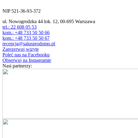
00-695 Warszawa
NIP 521-36-93-372
ul. Nowogrodzka 44 lok. 12, 00-695 Warszawa
tel.: 22 608 05 53
kom.: +48 733 50 50 66
kom.: +48 733 50 50 67
recepcja@salusprodomo.pl
Zarezerwuj wizytę
Poleć nas na Facebooku
Obserwuj na Instagramie
Nasi partnerzy: