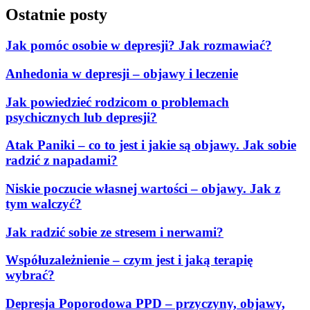
Ostatnie posty
Jak pomóc osobie w depresji? Jak rozmawiać?
Anhedonia w depresji – objawy i leczenie
Jak powiedzieć rodzicom o problemach
psychicznych lub depresji?
Atak Paniki – co to jest i jakie są objawy. Jak sobie
radzić z napadami?
Niskie poczucie własnej wartości – objawy. Jak z
tym walczyć?
Jak radzić sobie ze stresem i nerwami?
Współuzależnienie – czym jest i jaką terapię
wybrać?
Depresja Poporodowa PPD – przyczyny, objawy,