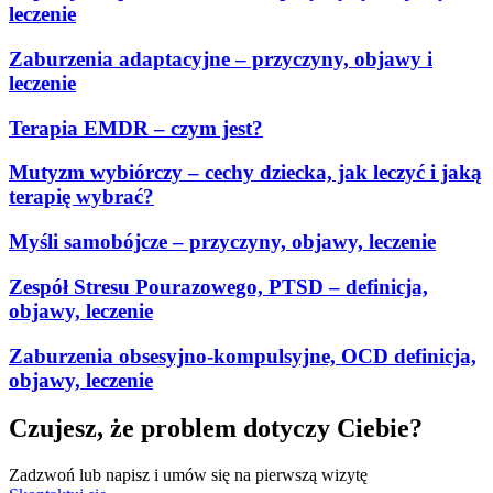
leczenie
Zaburzenia adaptacyjne – przyczyny, objawy i
leczenie
Terapia EMDR – czym jest?
Mutyzm wybiórczy – cechy dziecka, jak leczyć i jaką
terapię wybrać?
Myśli samobójcze – przyczyny, objawy, leczenie
Zespół Stresu Pourazowego, PTSD – definicja,
objawy, leczenie
Zaburzenia obsesyjno-kompulsyjne, OCD definicja,
objawy, leczenie
Czujesz, że problem dotyczy Ciebie?
Zadzwoń lub napisz i umów się na pierwszą wizytę