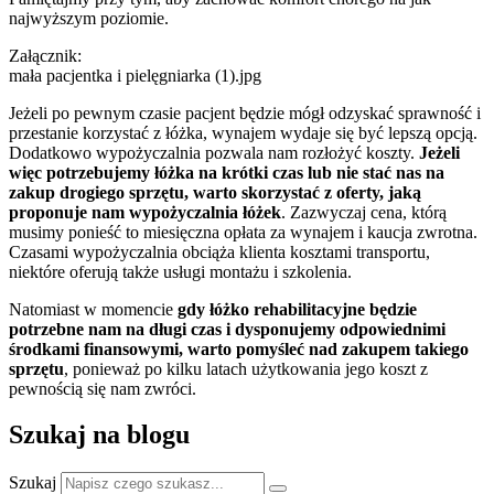
najwyższym poziomie.
Załącznik:
mała pacjentka i pielęgniarka (1).jpg
Jeżeli po pewnym czasie pacjent będzie mógł odzyskać sprawność i
przestanie korzystać z łóżka, wynajem wydaje się być lepszą opcją.
Dodatkowo wypożyczalnia pozwala nam rozłożyć koszty.
Jeżeli
więc potrzebujemy łóżka na krótki czas lub nie stać nas na
zakup drogiego sprzętu, warto skorzystać z oferty, jaką
proponuje nam wypożyczalnia łóżek
. Zazwyczaj cena, którą
musimy ponieść to miesięczna opłata za wynajem i kaucja zwrotna.
Czasami wypożyczalnia obciąża klienta kosztami transportu,
niektóre oferują także usługi montażu i szkolenia.
Natomiast w momencie
gdy łóżko rehabilitacyjne będzie
potrzebne nam na długi czas i dysponujemy odpowiednimi
środkami finansowymi, warto pomyśleć nad zakupem takiego
sprzętu
, ponieważ po kilku latach użytkowania jego koszt z
pewnością się nam zwróci.
Szukaj na blogu
Szukaj