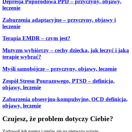
Depresja Poporodowa PPD – przyczyny, objawy,
leczenie
Zaburzenia adaptacyjne – przyczyny, objawy i
leczenie
Terapia EMDR – czym jest?
Mutyzm wybiórczy – cechy dziecka, jak leczyć i jaką
terapię wybrać?
Myśli samobójcze – przyczyny, objawy, leczenie
Zespół Stresu Pourazowego, PTSD – definicja,
objawy, leczenie
Zaburzenia obsesyjno-kompulsyjne, OCD definicja,
objawy, leczenie
Czujesz, że problem dotyczy Ciebie?
Zadzwoń lub napisz i umów się na pierwszą wizytę