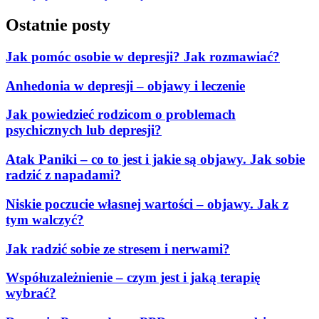
Ostatnie posty
Jak pomóc osobie w depresji? Jak rozmawiać?
Anhedonia w depresji – objawy i leczenie
Jak powiedzieć rodzicom o problemach
psychicznych lub depresji?
Atak Paniki – co to jest i jakie są objawy. Jak sobie
radzić z napadami?
Niskie poczucie własnej wartości – objawy. Jak z
tym walczyć?
Jak radzić sobie ze stresem i nerwami?
Współuzależnienie – czym jest i jaką terapię
wybrać?