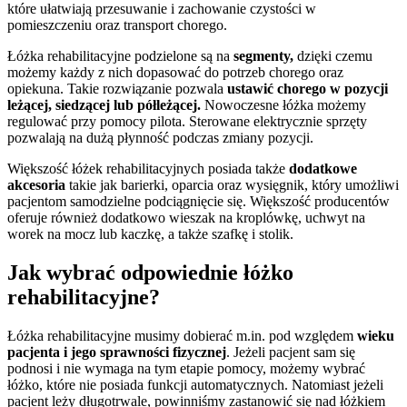
które ułatwiają przesuwanie i zachowanie czystości w
pomieszczeniu oraz transport chorego.
Łóżka rehabilitacyjne podzielone są na
segmenty,
dzięki czemu
możemy każdy z nich dopasować do potrzeb chorego oraz
opiekuna. Takie rozwiązanie pozwala
ustawić chorego w pozycji
leżącej, siedzącej lub półleżącej.
Nowoczesne łóżka możemy
regulować przy pomocy pilota. Sterowane elektrycznie sprzęty
pozwalają na dużą płynność podczas zmiany pozycji.
Większość łóżek rehabilitacyjnych posiada także
dodatkowe
akcesoria
takie jak barierki, oparcia oraz wysięgnik, który umożliwi
pacjentom samodzielne podciągnięcie się. Większość producentów
oferuje również dodatkowo wieszak na kroplówkę, uchwyt na
worek na mocz lub kaczkę, a także szafkę i stolik.
Jak wybrać odpowiednie łóżko
rehabilitacyjne?
Łóżka rehabilitacyjne musimy dobierać m.in. pod względem
wieku
pacjenta i jego sprawności fizycznej
. Jeżeli pacjent sam się
podnosi i nie wymaga na tym etapie pomocy, możemy wybrać
łóżko, które nie posiada funkcji automatycznych. Natomiast jeżeli
pacjent leży długotrwale, powinniśmy zastanowić się nad łóżkiem