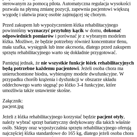
sterowanym za pomocą pilota. Automatyczna regulacja wysokości
pozwala na płynną zmianę pozycji, zapewnia pacjentowi większą
wygodę i ułatwia pracę osobie zajmującej się chorym.
Przed zakupem lub wypożyczeniem łóżka rehabilitacyjnego
powinniśmy
wyznaczyć przytulny kącik
w domu,
dokonać
odpowiednich pomiarów
i porównać je z wybranym modelem
łóżka. Możliwe, że będzie potrzebny również koncentrator tlenu,
mała szafka, wysięgnik lub inne akcesoria, dlatego przed zakupem
sprzętu rehabilitacyjnego warto się dokładnie przygotować.
Pamiętaj jednak, że
nie wszystkie funkcje łóżek rehabilitacyjnych
będą potrzebne każdemu pacjentowi
. Jeżeli osoba chora ma
unieruchomione biodra, wybierajmy modele dwufunkcyjne. W
przypadku chorób krążenia i dysfunkcji w obszarze układu
oddechowego warto sięgnąć po łóżko 3-4 funkcyjne, które
umożliwia także ustawienie skośne.
Załącznik:
pacjent.jpg
Jeżeli z łóżka rehabilitacyjnego korzystać będzie
pacjent otyły
,
należy wybrać sprzęt bariatryczny dedykowany dla takich właśnie
osób. Sklepy oraz wypożyczalnia sprzętu rehabilitacyjnego oferują
najczęściej łóżka standardowe do 165 kg, dlatego jeżeli osoba chora