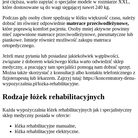
jest cięższa, warto zapytać o specjalne modele w rozmiarze XXL,
które dostosowane są do wagi sięgającej nawet 240 kg.
Podczas gdy osoby chore spędzają w łóżku większość czasu, należy
dobrać im również odpowiednie
materace przeciwodleżynowe,
które poprawią komfort pacjenta. Osoby mniej aktywne powinny
mieć zapewnione materace przeciwodleżynowe, pneumatyczne lub
piankowe. Istnieje również możliwość zakupu materaca
ortopedycznego.
Jeżeli masz pytania lub posiadasz jakiekolwiek wątpliwości,
związane z doborem właściwego łóżka warto odwiedzić sklep
medyczny, a pracujący tam specjaliści pomogą nam dobrać sprzęt.
Można także skorzystać z konsultacji albo kontaktu telefonicznego z
fizjoterapeutą lub lekarzem. Zajrzyj tutaj: https://koncentratory-tlenu-
wypozyczalnia.pl/lozka-rehabilitacyjne.
Rodzaje łóżek rehabilitacyjnych
Każda wypożyczalnia łóżek rehabilitacyjnych jak i specjalistyczny
sklep medyczny posiada w ofercie:
łóżka rehabilitacyjne manualne,
łóżka rehabilitacyjne elektryczne.