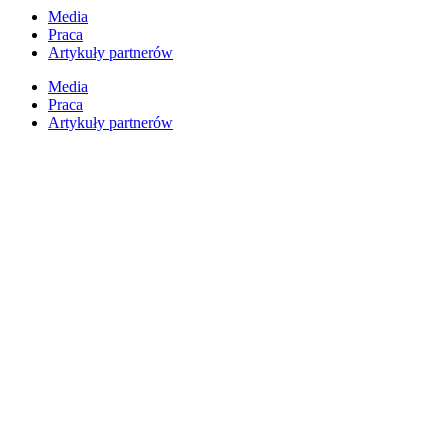
Przejdź
Media
do
Praca
treści
Artykuły partnerów
Media
Praca
Artykuły partnerów