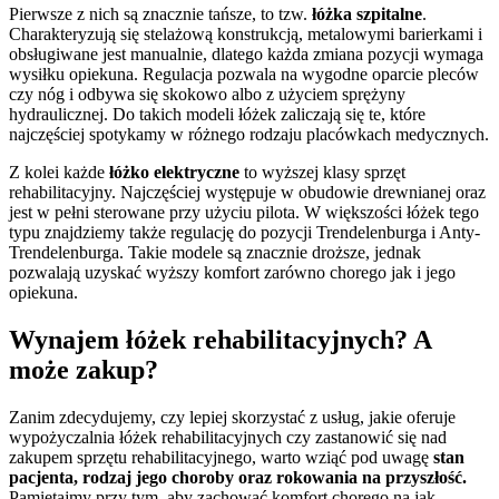
Pierwsze z nich są znacznie tańsze, to tzw.
łóżka szpitalne
.
Charakteryzują się stelażową konstrukcją, metalowymi barierkami i
obsługiwane jest manualnie, dlatego każda zmiana pozycji wymaga
wysiłku opiekuna. Regulacja pozwala na wygodne oparcie pleców
czy nóg i odbywa się skokowo albo z użyciem sprężyny
hydraulicznej. Do takich modeli łóżek zaliczają się te, które
najczęściej spotykamy w różnego rodzaju placówkach medycznych.
Z kolei każde
łóżko elektryczne
to wyższej klasy sprzęt
rehabilitacyjny. Najczęściej występuje w obudowie drewnianej oraz
jest w pełni sterowane przy użyciu pilota. W większości łóżek tego
typu znajdziemy także regulację do pozycji Trendelenburga i Anty-
Trendelenburga. Takie modele są znacznie droższe, jednak
pozwalają uzyskać wyższy komfort zarówno chorego jak i jego
opiekuna.
Wynajem łóżek rehabilitacyjnych? A
może zakup?
Zanim zdecydujemy, czy lepiej skorzystać z usług, jakie oferuje
wypożyczalnia łóżek rehabilitacyjnych czy zastanowić się nad
zakupem sprzętu rehabilitacyjnego, warto wziąć pod uwagę
stan
pacjenta, rodzaj jego choroby oraz rokowania na przyszłość.
Pamiętajmy przy tym, aby zachować komfort chorego na jak