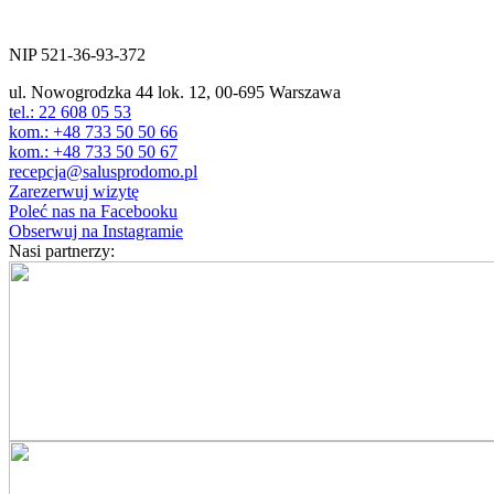
ul. Nowogrodzka 44 lok.12
00-695 Warszawa
NIP 521-36-93-372
ul. Nowogrodzka 44 lok. 12, 00-695 Warszawa
tel.: 22 608 05 53
kom.: +48 733 50 50 66
kom.: +48 733 50 50 67
recepcja@salusprodomo.pl
Zarezerwuj wizytę
Poleć nas na Facebooku
Obserwuj na Instagramie
Nasi partnerzy: