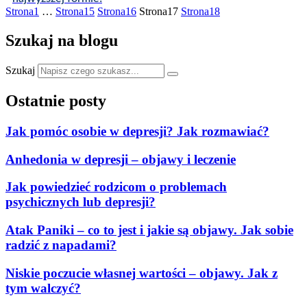
Strona
1
…
Strona
15
Strona
16
Strona
17
Strona
18
Szukaj na blogu
Szukaj
Ostatnie posty
Jak pomóc osobie w depresji? Jak rozmawiać?
Anhedonia w depresji – objawy i leczenie
Jak powiedzieć rodzicom o problemach
psychicznych lub depresji?
Atak Paniki – co to jest i jakie są objawy. Jak sobie
radzić z napadami?
Niskie poczucie własnej wartości – objawy. Jak z
tym walczyć?