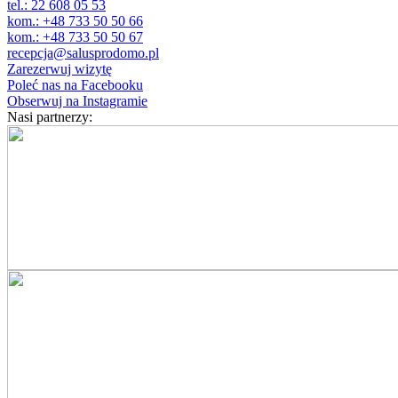
tel.: 22 608 05 53
kom.: +48 733 50 50 66
kom.: +48 733 50 50 67
recepcja@salusprodomo.pl
Zarezerwuj wizytę
Poleć nas na Facebooku
Obserwuj na Instagramie
Nasi partnerzy: