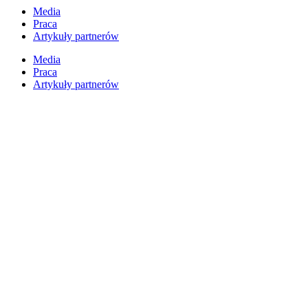
Przejdź
Media
do
Praca
treści
Artykuły partnerów
Media
Praca
Artykuły partnerów