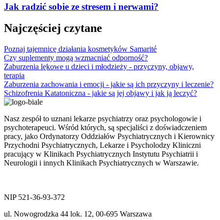
Jak radzić sobie ze stresem i nerwami?
Najczęściej czytane
Poznaj tajemnicę działania kosmetyków Samarité
Czy suplementy mogą wzmacniać odporność?
Zaburzenia lękowe u dzieci i młodzieży - przyczyny, objawy,
terapia
Zaburzenia zachowania i emocji - jakie są ich przyczyny i leczenie?
Schizofrenia Katatoniczna - jakie są jej objawy i jak ją leczyć?
Nasz zespół to uznani lekarze psychiatrzy oraz psychologowie i
psychoterapeuci. Wśród których, są specjaliści z doświadczeniem
pracy, jako Ordynatorzy Oddziałów Psychiatrycznych i Kierownicy
Przychodni Psychiatrycznych, Lekarze i Psycholodzy Kliniczni
pracujący w Klinikach Psychiatrycznych Instytutu Psychiatrii i
Neurologii i innych Klinikach Psychiatrycznych w Warszawie.
ul. Nowogrodzka 44 lok.12
00-695 Warszawa
NIP 521-36-93-372
ul. Nowogrodzka 44 lok. 12, 00-695 Warszawa