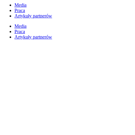
Przejdź
Media
do
Praca
treści
Artykuły partnerów
Media
Praca
Artykuły partnerów