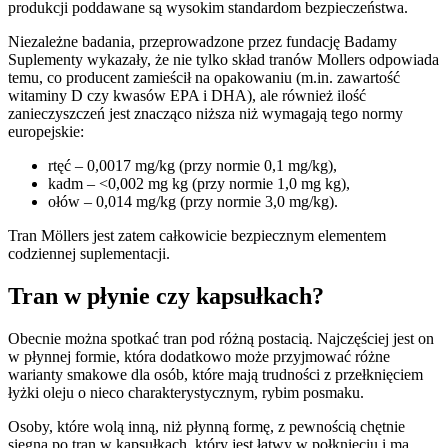
produkcji poddawane są wysokim standardom bezpieczeństwa.
Niezależne badania, przeprowadzone przez fundację Badamy
Suplementy wykazały, że nie tylko skład tranów Mollers odpowiada
temu, co producent zamieścił na opakowaniu (m.in. zawartość
witaminy D czy kwasów EPA i DHA), ale również ilość
zanieczyszczeń jest znacząco niższa niż wymagają tego normy
europejskie:
rtęć – 0,0017 mg/kg (przy normie 0,1 mg/kg),
kadm – <0,002 mg kg (przy normie 1,0 mg kg),
ołów – 0,014 mg/kg (przy normie 3,0 mg/kg).
Tran Möllers jest zatem całkowicie bezpiecznym elementem
codziennej suplementacji.
Tran w płynie czy kapsułkach?
Obecnie można spotkać tran pod różną postacią. Najczęściej jest on
w płynnej formie, która dodatkowo może przyjmować różne
warianty smakowe dla osób, które mają trudności z przełknięciem
łyżki oleju o nieco charakterystycznym, rybim posmaku.
Osoby, które wolą inną, niż płynną formę, z pewnością chętnie
sięgną po tran w kapsułkach, który jest łatwy w połknięciu i ma