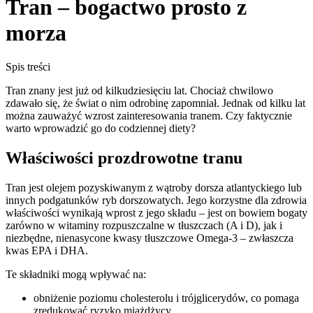
Tran – bogactwo prosto z
morza
Spis treści
Tran znany jest już od kilkudziesięciu lat. Chociaż chwilowo
zdawało się, że świat o nim odrobinę zapomniał. Jednak od kilku lat
można zauważyć wzrost zainteresowania tranem. Czy faktycznie
warto wprowadzić go do codziennej diety?
Właściwości prozdrowotne tranu
Tran jest olejem pozyskiwanym z wątroby dorsza atlantyckiego lub
innych podgatunków ryb dorszowatych. Jego korzystne dla zdrowia
właściwości wynikają wprost z jego składu – jest on bowiem bogaty
zarówno w witaminy rozpuszczalne w tłuszczach (A i D), jak i
niezbędne, nienasycone kwasy tłuszczowe Omega-3 – zwłaszcza
kwas EPA i DHA.
Te składniki mogą wpływać na:
obniżenie poziomu cholesterolu i trójglicerydów, co pomaga
zredukować ryzyko miażdżycy,