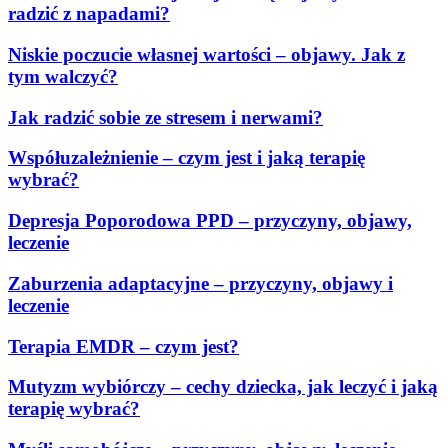
radzić z napadami?
Niskie poczucie własnej wartości – objawy. Jak z
tym walczyć?
Jak radzić sobie ze stresem i nerwami?
Współuzależnienie – czym jest i jaką terapię
wybrać?
Depresja Poporodowa PPD – przyczyny, objawy,
leczenie
Zaburzenia adaptacyjne – przyczyny, objawy i
leczenie
Terapia EMDR – czym jest?
Mutyzm wybiórczy – cechy dziecka, jak leczyć i jaką
terapię wybrać?