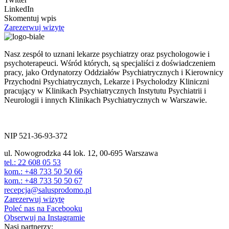
LinkedIn
Skomentuj wpis
Zarezerwuj wizytę
Nasz zespół to uznani lekarze psychiatrzy oraz psychologowie i
psychoterapeuci. Wśród których, są specjaliści z doświadczeniem
pracy, jako Ordynatorzy Oddziałów Psychiatrycznych i Kierownicy
Przychodni Psychiatrycznych, Lekarze i Psycholodzy Kliniczni
pracujący w Klinikach Psychiatrycznych Instytutu Psychiatrii i
Neurologii i innych Klinikach Psychiatrycznych w Warszawie.
ul. Nowogrodzka 44 lok.12
00-695 Warszawa
NIP 521-36-93-372
ul. Nowogrodzka 44 lok. 12, 00-695 Warszawa
tel.: 22 608 05 53
kom.: +48 733 50 50 66
kom.: +48 733 50 50 67
recepcja@salusprodomo.pl
Zarezerwuj wizytę
Poleć nas na Facebooku
Obserwuj na Instagramie
Nasi partnerzy: