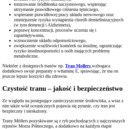
tonizowanie śródbłonka naczyniowego, wspierając
utrzymanie prawidłowego ciśnienia tętniczego,
wspieranie prawidłowej pracy układu nerwowego oraz
zmniejszenie ryzyka wystąpienia chorób demielinizacyjnych
(w tym demencji i Alzheimera),
poprawę koncentracji, procesów uczenia się i
zapamiętywania,
wzmocnienie układu odpornościowego,
zwiększenie wrażliwości komórek na insulinę, ograniczając
ryzyko insulinooporności u osób mających problemy
metaboliczne.
Niektóre z dostępnych tranów np.
Tran Mollers
wzbogaca
dodatkowo swoje preparaty o witaminę E, sprawiając, że ma on
jeszcze lepsze korzyści dla zdrowia.
Czystość tranu – jakość i bezpieczeństwo
Ze względu na postępujące zanieczyszczenie środowiska, a wraz z
nim także wód oceanicznych pojawia się pytanie, czy tran jest
bezpieczny i nieskażony.
Trany Möllers pozyskiwane są z ryb pochodzących z najczystszych
rejonów Morza Północnego, a dodatkowo na każdym etapie