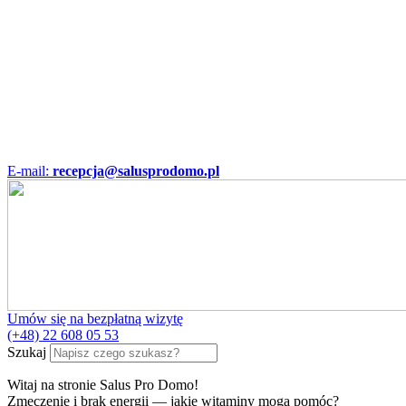
E-mail:
recepcja@salusprodomo.pl
Umów się na bezpłatną wizytę
(+48) 22 608 05 53
Szukaj
Witaj na stronie Salus Pro Domo!
Zmęczenie i brak energii — jakie witaminy mogą pomóc?