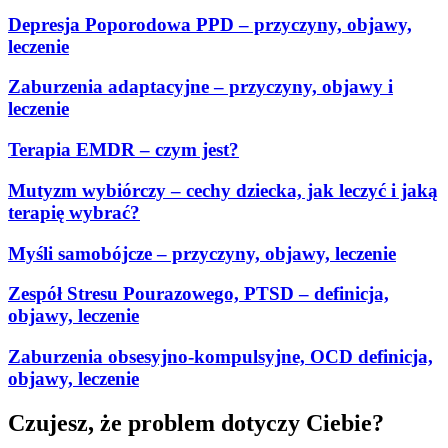
Depresja Poporodowa PPD – przyczyny, objawy,
leczenie
Zaburzenia adaptacyjne – przyczyny, objawy i
leczenie
Terapia EMDR – czym jest?
Mutyzm wybiórczy – cechy dziecka, jak leczyć i jaką
terapię wybrać?
Myśli samobójcze – przyczyny, objawy, leczenie
Zespół Stresu Pourazowego, PTSD – definicja,
objawy, leczenie
Zaburzenia obsesyjno-kompulsyjne, OCD definicja,
objawy, leczenie
Czujesz, że problem dotyczy Ciebie?