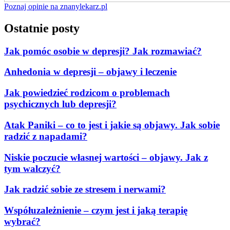
Poznaj opinie na znanylekarz.pl
Ostatnie posty
Jak pomóc osobie w depresji? Jak rozmawiać?
Anhedonia w depresji – objawy i leczenie
Jak powiedzieć rodzicom o problemach
psychicznych lub depresji?
Atak Paniki – co to jest i jakie są objawy. Jak sobie
radzić z napadami?
Niskie poczucie własnej wartości – objawy. Jak z
tym walczyć?
Jak radzić sobie ze stresem i nerwami?
Współuzależnienie – czym jest i jaką terapię
wybrać?