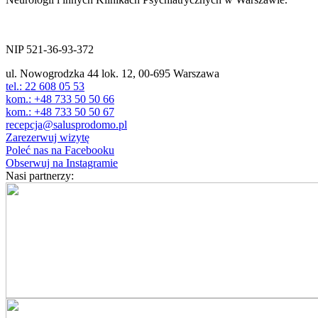
ul. Nowogrodzka 44 lok.12
00-695 Warszawa
NIP 521-36-93-372
ul. Nowogrodzka 44 lok. 12, 00-695 Warszawa
tel.: 22 608 05 53
kom.: +48 733 50 50 66
kom.: +48 733 50 50 67
recepcja@salusprodomo.pl
Zarezerwuj wizytę
Poleć nas na Facebooku
Obserwuj na Instagramie
Nasi partnerzy: