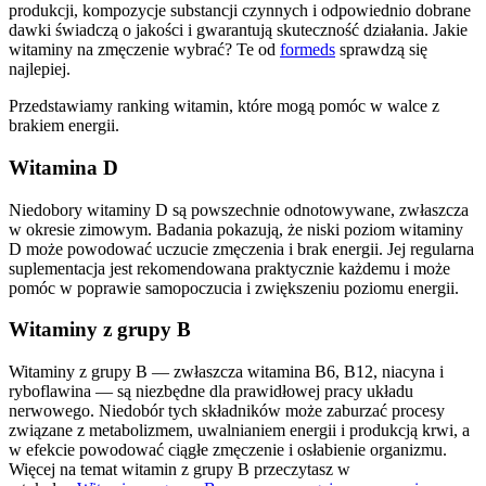
produkcji, kompozycje substancji czynnych i odpowiednio dobrane
dawki świadczą o jakości i gwarantują skuteczność działania. Jakie
witaminy na zmęczenie wybrać? Te od
formeds
sprawdzą się
najlepiej.
Przedstawiamy ranking witamin, które mogą pomóc w walce z
brakiem energii.
Witamina D
Niedobory witaminy D są powszechnie odnotowywane, zwłaszcza
w okresie zimowym. Badania pokazują, że niski poziom witaminy
D może powodować uczucie zmęczenia i brak energii. Jej regularna
suplementacja jest rekomendowana praktycznie każdemu i może
pomóc w poprawie samopoczucia i zwiększeniu poziomu energii.
Witaminy z grupy B
Witaminy z grupy B — zwłaszcza witamina B6, B12, niacyna i
ryboflawina — są niezbędne dla prawidłowej pracy układu
nerwowego. Niedobór tych składników może zaburzać procesy
związane z metabolizmem, uwalnianiem energii i produkcją krwi, a
w efekcie powodować ciągłe zmęczenie i osłabienie organizmu.
Więcej na temat witamin z grupy B przeczytasz w