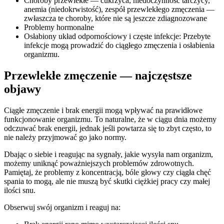
Choroby przewlekłe — cukrzyca, niedoczynność tarczycy,
anemia (niedokrwistość), zespół przewlekłego zmęczenia —
zwłaszcza te choroby, które nie są jeszcze zdiagnozowane
Problemy hormonalne
Osłabiony układ odpornościowy i częste infekcje: Przebyte
infekcje mogą prowadzić do ciągłego zmęczenia i osłabienia
organizmu.
Przewlekłe zmęczenie — najczęstsze
objawy
Ciągłe zmęczenie i brak energii mogą wpływać na prawidłowe
funkcjonowanie organizmu. To naturalne, że w ciągu dnia możemy
odczuwać brak energii, jednak jeśli powtarza się to zbyt często, to
nie należy przyjmować go jako normy.
Dbając o siebie i reagując na sygnały, jakie wysyła nam organizm,
możemy uniknąć poważniejszych problemów zdrowotnych.
Pamiętaj, że problemy z koncentracją, bóle głowy czy ciągła chęć
spania to mogą, ale nie muszą być skutki ciężkiej pracy czy małej
ilości snu.
Obserwuj swój organizm i reaguj na: