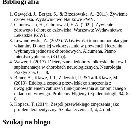
Bibliografia
Gawęcki, J., Berger, S., & Brzozowska, A. (2011). Żywienie
człowieka. Wydawnictwo Naukowe PWN.
Ciborowska, H., Ciborowski, H A. (2022). Żywienie
zdrowego i chorego człowieka. Warszawa: Wydawnictwo
Lekarskie PZWL.
Lewandowska, A. (2023). Właściwości immunomodulacyjne
witaminy D oraz jej wykorzystanie w prewencji i leczeniu
wybranych jednostek chorobowych. Alcumena. Pismo
Interdyscyplinarne, (3 (15)).
Wawer, I. (2017). Dietetyczne niedobory mikroskładników i
suplementacja w chorobach neurologicznych. Neurologia
Praktyczna, 6, 1-8.
Bitner, A., Klawe, J. J., Zalewski, P., & Tafil-Klawe, M.
(2013). Etiologia zespołu przewlekłego zmęczenia z
uwzględnieniem zaburzeń funkcjonowania autonomicznego
układu nerwowego. Problemy Higieny i Epidemiologii, 94, 6-
8.
Kopacz, T. (2014). Zespół przewlekłego zmęczenia jako
problem terapeutyczny. Sztuka leczenia, 3, 4, 45-54.
Szukaj na blogu