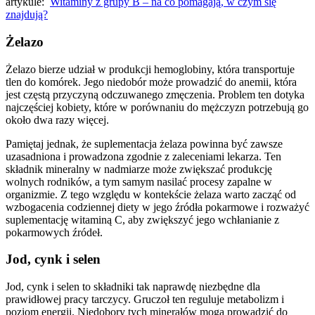
artykule:
Witaminy z grupy B – na co pomagają, w czym się
znajdują?
Żelazo
Żelazo bierze udział w produkcji hemoglobiny, która transportuje
tlen do komórek. Jego niedobór może prowadzić do anemii, która
jest częstą przyczyną odczuwanego zmęczenia. Problem ten dotyka
najczęściej kobiety, które w porównaniu do mężczyzn potrzebują go
około dwa razy więcej.
Pamiętaj jednak, że suplementacja żelaza powinna być zawsze
uzasadniona i prowadzona zgodnie z zaleceniami lekarza. Ten
składnik mineralny w nadmiarze może zwiększać produkcję
wolnych rodników, a tym samym nasilać procesy zapalne w
organizmie. Z tego względu w kontekście żelaza warto zacząć od
wzbogacenia codziennej diety w jego źródła pokarmowe i rozważyć
suplementację witaminą C, aby zwiększyć jego wchłanianie z
pokarmowych źródeł.
Jod, cynk i selen
Jod, cynk i selen to składniki tak naprawdę niezbędne dla
prawidłowej pracy tarczycy. Gruczoł ten reguluje metabolizm i
poziom energii. Niedobory tych minerałów mogą prowadzić do