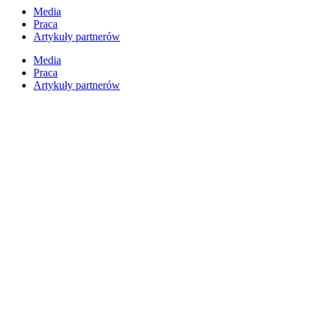
Przejdź
Media
do
Praca
treści
Artykuły partnerów
Media
Praca
Artykuły partnerów