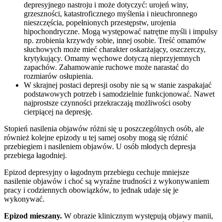
depresyjnego nastroju i może dotyczyć: urojeń winy,
grzeszności, katastroficznego myślenia i nieuchronnego
nieszczęścia, popełnionych przestępstw, urojenia
hipochondryczne. Mogą występować natrętne myśli i impulsy
np. zrobienia krzywdy sobie, innej osobie. Treść omamów
słuchowych może mieć charakter oskarżający, oszczerczy,
krytykujący. Omamy węchowe dotyczą nieprzyjemnych
zapachów. Zahamowanie ruchowe może narastać do
rozmiarów osłupienia.
W skrajnej postaci depresji osoby nie są w stanie zaspakajać
podstawowych potrzeb i samodzielnie funkcjonować. Nawet
najprostsze czynności przekraczają możliwości osoby
cierpiącej na depresję.
Stopień nasilenia objawów różni się u poszczególnych osób, ale
również kolejne epizody u tej samej osoby mogą się różnić
przebiegiem i nasileniem objawów. U osób młodych depresja
przebiega łagodniej.
Epizod depresyjny o łagodnym przebiegu cechuje mniejsze
nasilenie objawów i choć są wyraźne trudności z wykonywaniem
pracy i codziennych obowiązków, to jednak udaje się je
wykonywać.
Epizod mieszany.
W obrazie klinicznym występują objawy manii,