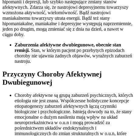
hipomanii i depresji, lub szybko następujące zmiany stanów
afektywnych. Zdarza się, że nastrojowi depresyjnemu towarzyszy
wzmożona aktywność, wielomówność. Bądź nastrojowi
maniakalnemu towarzyszy utrata energii. Bądź też stany
hipomaniakalne, maniakalne i depresyjne występują naprzemiennie,
jeden po drugim, mogą zmieniać się z dnia na dzień, a nawet w
ciągu doby.
Zaburzenia afektywne dwubiegunowe, obecnie stan
remisji.
Stan, w którym pacjent po przebytych epizodach
choroby nie ujawnia żadnych objawów, wyraźnych zaburzeń
nastroju.
Przyczyny Choroby Afektywnej
Dwubiegunowej
Choroby afektywne są grupą zaburzeń psychicznych, których
etiologia nie jest znana. Współczesne holistyczne koncepcje
etiopatogenezy zaburzeń afektywnych łączą czynniki
biologiczne i psychologiczne. Istnieją dowody na to, że stany
emocjonalne o dużym nasileniu mają wpływ na układ
neuroprzekażnictwa w o.u.n i mogą prowadzić za
pośrednictwem układów endokrynalnych i
immunologicznych do zmian strukturalnych w o.u.n, które