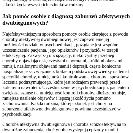
jakości życia wszystkich członków rodziny.
Jak pomóc osobie z diagnozą zaburzeń afektywnych
dwubiegunowych?
Najefektywniejszym sposobem pomocy osobie cierpiące z powodu
choroby afektywnej dwubiegunowej jest zapewnienie jej
możliwości udziału w psychoedukacji, pożądane jest wspólne
uczestniczenie pacjenta, jego opiekunów i przyjaciół w terapii
edukacyjnej. Zazwyczaj obciążający, niekorzystny przebieg
choroby objawiające się częstymi nawrotami, krótkimi okresami
remisji, nasilonymi objawami manii i depresji, częste konieczne
hospitalizacje są związane z brakiem podstawowej wiedzy na temat
specyfiki choroby, umiejętności kontrolowania choroby i sposobów
leczenia podtrzymującego, które jest rodzajem prewencji przed
kolejnym nawrotem. Uczestniczenie w psychoedukacji z pacjentem
zwiększa szanse na umiejętność kontroli choroby, dłuższe remisje,
mniejsze nasilenie objawów i lepszą jakość życia pomimo
zachorowania. Każda rodzina, której członek jest chory na
zaburzenie afektywne dwubiegunowe powinna uczestniczyć w
psychoedukacji.
Choroba afektywna dwubiegunowa i choroba schizoafektywna to
dwa różne zaburzenia, choć w obu występują epizody manii i