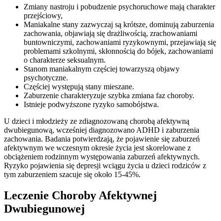
Zmiany nastroju i pobudzenie psychoruchowe mają charakter
przejściowy,
Maniakalne stany zazwyczaj są krótsze, dominują zaburzenia
zachowania, objawiają się drażliwością, zrachowaniami
buntowniczymi, zachowaniami ryzykownymi, przejawiają się
problemami szkolnymi, skłonnością do bójek, zachowaniami
o charakterze seksualnym.
Stanom maniakalnym częściej towarzyszą objawy
psychotyczne.
Częściej występują stany mieszane.
Zaburzenie charakteryzuje szybka zmiana faz choroby.
Istnieje podwyższone ryzyko samobójstwa.
U dzieci i młodzieży ze zdiagnozowaną chorobą afektywną
dwubiegunową, wcześniej diagnozowano ADHD i zaburzenia
zachowania. Badania potwierdzają, że pojawienie się zaburzeń
afektywnym we wczesnym okresie życia jest skorelowane z
obciążeniem rodzinnym występowania zaburzeń afektywnych.
Ryzyko pojawienia się depresji wciągu życia u dzieci rodziców z
tym zaburzeniem szacuje się około 15-45%.
Leczenie Choroby Afektywnej
Dwubiegunowej