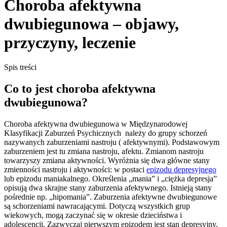
Choroba afektywna
dwubiegunowa – objawy,
przyczyny, leczenie
Spis treści
Co to jest choroba afektywna
dwubiegunowa?
Choroba afektywna dwubiegunowa w Międzynarodowej
Klasyfikacji Zaburzeń Psychicznych należy do grupy schorzeń
nazywanych zaburzeniami nastroju ( afektywnymi). Podstawowym
zaburzeniem jest tu zmiana nastroju, afektu. Zmianom nastroju
towarzyszy zmiana aktywności. Wyróżnia się dwa główne stany
zmienności nastroju i aktywności: w postaci
epizodu depresyjnego
lub epizodu maniakalnego. Określenia „mania” i „ciężka depresja”
opisują dwa skrajne stany zaburzenia afektywnego. Istnieją stany
pośrednie np. „hipomania”. Zaburzenia afektywne dwubiegunowe
są schorzeniami nawracającymi. Dotyczą wszystkich grup
wiekowych, mogą zaczynać się w okresie dzieciństwa i
adolescencji. Zazwyczaj pierwszym epizodem jest stan depresyjny,