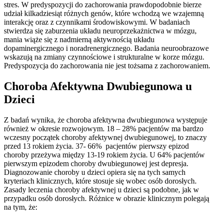
stres. W predyspozycji do zachorowania prawdopodobnie bierze
udział kilkadziesiąt różnych genów, które wchodzą we wzajemną
interakcję oraz z czynnikami środowiskowymi. W badaniach
stwierdza się zaburzenia układu neuroprzekażnictwa w mózgu,
mania wiąże się z nadmierną aktywnością układu
dopaminergicznego i noradrenergicznego. Badania neuroobrazowe
wskazują na zmiany czynnościowe i strukturalne w korze mózgu.
Predyspozycja do zachorowania nie jest tożsama z zachorowaniem.
Choroba Afektywna Dwubiegunowa u
Dzieci
Z badań wynika, że choroba afektywna dwubiegunowa występuje
również w okresie rozwojowym. 18 – 28% pacjentów ma bardzo
wczesny początek choroby afektywnej dwubiegunowej, to znaczy
przed 13 rokiem życia. 37- 66% pacjentów pierwszy epizod
choroby przeżywa między 13-19 rokiem życia. U 64% pacjentów
pierwszym epizodem choroby dwubiegunowej jest depresja.
Diagnozowanie choroby u dzieci opiera się na tych samych
kryteriach klinicznych, które stosuje się wobec osób dorosłych.
Zasady leczenia choroby afektywnej u dzieci są podobne, jak w
przypadku osób dorosłych. Różnice w obrazie klinicznym polegają
na tym, że: