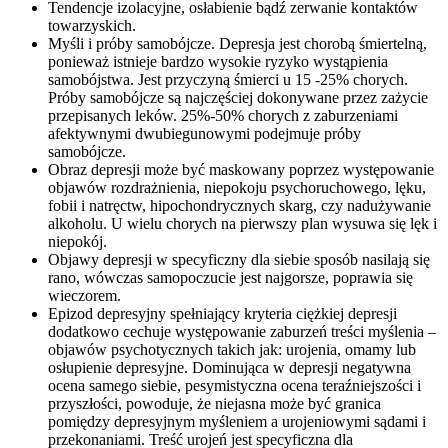
Tendencje izolacyjne, osłabienie bądź zerwanie kontaktów
towarzyskich.
Myśli i próby samobójcze. Depresja jest chorobą śmiertelną,
ponieważ istnieje bardzo wysokie ryzyko wystąpienia
samobójstwa. Jest przyczyną śmierci u 15 -25% chorych.
Próby samobójcze są najczęściej dokonywane przez zażycie
przepisanych leków. 25%-50% chorych z zaburzeniami
afektywnymi dwubiegunowymi podejmuje próby
samobójcze.
Obraz depresji może być maskowany poprzez występowanie
objawów rozdrażnienia, niepokoju psychoruchowego, lęku,
fobii i natręctw, hipochondrycznych skarg, czy nadużywanie
alkoholu. U wielu chorych na pierwszy plan wysuwa się lęk i
niepokój.
Objawy depresji w specyficzny dla siebie sposób nasilają się
rano, wówczas samopoczucie jest najgorsze, poprawia się
wieczorem.
Epizod depresyjny spełniający kryteria ciężkiej depresji
dodatkowo cechuje występowanie zaburzeń treści myślenia –
objawów psychotycznych takich jak: urojenia, omamy lub
osłupienie depresyjne. Dominująca w depresji negatywna
ocena samego siebie, pesymistyczna ocena teraźniejszości i
przyszłości, powoduje, że niejasna może być granica
pomiędzy depresyjnym myśleniem a urojeniowymi sądami i
przekonaniami. Treść urojeń jest specyficzna dla