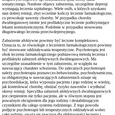
somatycznego. Nasilone objawy zaburzenia, szczególnie depresji
wymagają leczenia szpitalnego. Wiele osób, u których uzyskano
stan dobrej remisji, zbyt wcześnie kończy leczenie farmakologiczne,
co prowokuje nawroty choroby. W przypadku choroby
dwubiegunowej istotne jest profilaktyczne leczenie podtrzymujące
lekami normotymicznymi. Podobnie w przypadku stosowania
długotrwałego leczenia przeciwdepresyjnego.
Zaburzenie afektywne powinny być leczone kompleksowo.
Oznacza to, że równolegle z leczeniem farmakologicznym powinny
być stosowane oddziaływania terapeutyczne. Psychoterapia jest
obok leczenia farmakologicznego podstawową metodą leczenia i
profilaktyki zaburzeń afektywnych dwubiegunowych. Ma
szczególne uzasadnienie w tym zaburzeniu, ze względu na
nawracający charakter schorzenia. Do zalecanych psychoterapii
należy psychoterapia poznawczo-behawioralna, psychodynamiczna,
za obligatoryjną w nawracających zaburzeniach uznaje się
psychoedukację, która wyposaża pacjenta i jego rodzinę w wiedzę,
jak kontrolować chorobę, obniżać ryzyko nawrotów i wydłużać
okresy remisji. Specyfika zaburzeń afektywnych dwubiegunowych
jest cierpieniem nie tylko pacjenta, ale w równym stopniu jest
poważnym obciążeniem dla jego rodziny i destabilizującym
czynnikiem dla całego systemu rodzinnego. Z tego powodu
podjęcie psychoterapii lub terapeutycznych oddziaływań wobec
całej rodziny, uważa się znaczące dla efektywności leczenia i