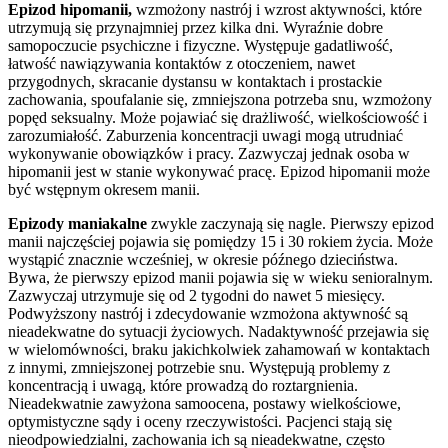
Epizod hipomanii,
wzmożony nastrój i wzrost aktywności, które
utrzymują się przynajmniej przez kilka dni. Wyraźnie dobre
samopoczucie psychiczne i fizyczne. Występuje gadatliwość,
łatwość nawiązywania kontaktów z otoczeniem, nawet
przygodnych, skracanie dystansu w kontaktach i prostackie
zachowania, spoufalanie się, zmniejszona potrzeba snu, wzmożony
popęd seksualny. Może pojawiać się drażliwość, wielkościowość i
zarozumiałość. Zaburzenia koncentracji uwagi mogą utrudniać
wykonywanie obowiązków i pracy. Zazwyczaj jednak osoba w
hipomanii jest w stanie wykonywać pracę. Epizod hipomanii może
być wstępnym okresem manii.
Epizody maniakalne
zwykle zaczynają się nagle. Pierwszy epizod
manii najczęściej pojawia się pomiędzy 15 i 30 rokiem życia. Może
wystąpić znacznie wcześniej, w okresie późnego dzieciństwa.
Bywa, że pierwszy epizod manii pojawia się w wieku senioralnym.
Zazwyczaj utrzymuje się od 2 tygodni do nawet 5 miesięcy.
Podwyższony nastrój i zdecydowanie wzmożona aktywność są
nieadekwatne do sytuacji życiowych. Nadaktywność przejawia się
w wielomówności, braku jakichkolwiek zahamowań w kontaktach
z innymi, zmniejszonej potrzebie snu. Występują problemy z
koncentracją i uwagą, które prowadzą do roztargnienia.
Nieadekwatnie zawyżona samoocena, postawy wielkościowe,
optymistyczne sądy i oceny rzeczywistości. Pacjenci stają się
nieodpowiedzialni, zachowania ich są nieadekwatne, często