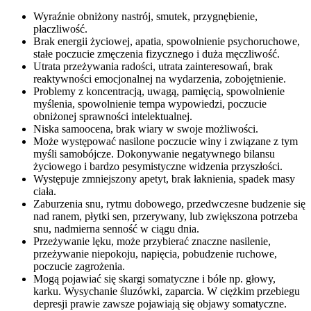
Wyraźnie obniżony nastrój, smutek, przygnębienie,
płaczliwość.
Brak energii życiowej, apatia, spowolnienie psychoruchowe,
stałe poczucie zmęczenia fizycznego i duża męczliwość.
Utrata przeżywania radości, utrata zainteresowań, brak
reaktywności emocjonalnej na wydarzenia, zobojętnienie.
Problemy z koncentracją, uwagą, pamięcią, spowolnienie
myślenia, spowolnienie tempa wypowiedzi, poczucie
obniżonej sprawności intelektualnej.
Niska samoocena, brak wiary w swoje możliwości.
Może występować nasilone poczucie winy i związane z tym
myśli samobójcze. Dokonywanie negatywnego bilansu
życiowego i bardzo pesymistyczne widzenia przyszłości.
Występuje zmniejszony apetyt, brak łaknienia, spadek masy
ciała.
Zaburzenia snu, rytmu dobowego, przedwczesne budzenie się
nad ranem, płytki sen, przerywany, lub zwiększona potrzeba
snu, nadmierna senność w ciągu dnia.
Przeżywanie lęku, może przybierać znaczne nasilenie,
przeżywanie niepokoju, napięcia, pobudzenie ruchowe,
poczucie zagrożenia.
Mogą pojawiać się skargi somatyczne i bóle np. głowy,
karku. Wysychanie śluzówki, zaparcia. W ciężkim przebiegu
depresji prawie zawsze pojawiają się objawy somatyczne.