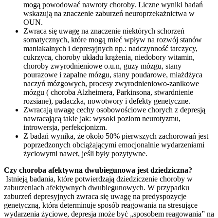
mogą powodować nawroty choroby. Liczne wyniki badań
wskazują na znaczenie zaburzeń neuroprzekażnictwa w
OUN.
Zwraca się uwagę na znaczenie niektórych schorzeń
somatycznych, które mogą mieć wpływ na rozwój stanów
maniakalnych i depresyjnych np.: nadczynność tarczycy,
cukrzyca, choroby układu krążenia, niedobory witamin,
choroby zwyrodnieniowe o.u.n, guzy mózgu, stany
pourazowe i zapalne mózgu, stany poudarowe, miażdżyca
naczyń mózgowych, procesy zwyrodnieniowo-zanikowe
mózgu ( choroba Alzheimera, Parkinsona, stwardnienie
rozsiane), padaczka, nowotwory i defekty genetyczne.
Zwracają uwagę cechy osobowościowe chorych z depresją
nawracającą takie jak: wysoki poziom neurotyzmu,
introwersja, perfekcjonizm.
Z badań wynika, że około 50% pierwszych zachorowań jest
poprzedzonych obciążającymi emocjonalnie wydarzeniami
życiowymi nawet, jeśli były pozytywne.
Czy choroba afektywna dwubiegunowa jest dziedziczna?
Istnieją badania, które potwierdzają dziedziczenie choroby w
zaburzeniach afektywnych dwubiegunowych. W przypadku
zaburzeń depresyjnych zwraca się uwagę na predyspozycje
genetyczną, która determinuje sposób reagowania na stresujące
wydarzenia życiowe, depresja może być „sposobem reagowania” na