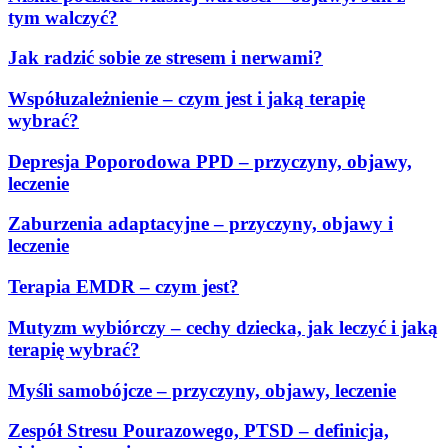
tym walczyć?
Jak radzić sobie ze stresem i nerwami?
Współuzależnienie – czym jest i jaką terapię
wybrać?
Depresja Poporodowa PPD – przyczyny, objawy,
leczenie
Zaburzenia adaptacyjne – przyczyny, objawy i
leczenie
Terapia EMDR – czym jest?
Mutyzm wybiórczy – cechy dziecka, jak leczyć i jaką
terapię wybrać?
Myśli samobójcze – przyczyny, objawy, leczenie
Zespół Stresu Pourazowego, PTSD – definicja,