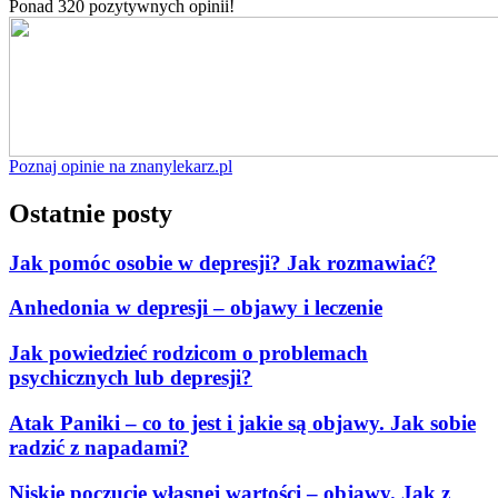
Ponad 320 pozytywnych opinii!
Poznaj opinie na znanylekarz.pl
Ostatnie posty
Jak pomóc osobie w depresji? Jak rozmawiać?
Anhedonia w depresji – objawy i leczenie
Jak powiedzieć rodzicom o problemach
psychicznych lub depresji?
Atak Paniki – co to jest i jakie są objawy. Jak sobie
radzić z napadami?
Niskie poczucie własnej wartości – objawy. Jak z