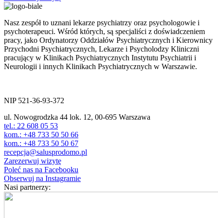
Nasz zespół to uznani lekarze psychiatrzy oraz psychologowie i
psychoterapeuci. Wśród których, są specjaliści z doświadczeniem
pracy, jako Ordynatorzy Oddziałów Psychiatrycznych i Kierownicy
Przychodni Psychiatrycznych, Lekarze i Psycholodzy Kliniczni
pracujący w Klinikach Psychiatrycznych Instytutu Psychiatrii i
Neurologii i innych Klinikach Psychiatrycznych w Warszawie.
ul. Nowogrodzka 44 lok.12
00-695 Warszawa
NIP 521-36-93-372
ul. Nowogrodzka 44 lok. 12, 00-695 Warszawa
tel.: 22 608 05 53
kom.: +48 733 50 50 66
kom.: +48 733 50 50 67
recepcja@salusprodomo.pl
Zarezerwuj wizytę
Poleć nas na Facebooku
Obserwuj na Instagramie
Nasi partnerzy: