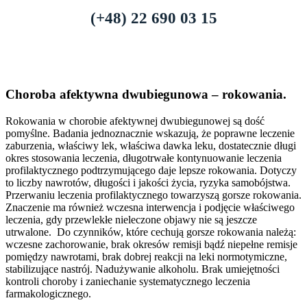
(+48) 22 690 03 15
Choroba afektywna dwubiegunowa – rokowania.
Rokowania w chorobie afektywnej dwubiegunowej są dość
pomyślne. Badania jednoznacznie wskazują, że poprawne leczenie
zaburzenia, właściwy lek, właściwa dawka leku, dostatecznie długi
okres stosowania leczenia, długotrwałe kontynuowanie leczenia
profilaktycznego podtrzymującego daje lepsze rokowania. Dotyczy
to liczby nawrotów, długości i jakości życia, ryzyka samobójstwa.
Przerwaniu leczenia profilaktycznego towarzyszą gorsze rokowania.
Znaczenie ma również wczesna interwencja i podjęcie właściwego
leczenia, gdy przewlekłe nieleczone objawy nie są jeszcze
utrwalone.
Do czynników, które cechują gorsze rokowania należą:
wczesne zachorowanie, brak okresów remisji bądź niepełne remisje
pomiędzy nawrotami, brak dobrej reakcji na leki normotymiczne,
stabilizujące nastrój. Nadużywanie alkoholu. Brak umiejętności
kontroli choroby i zaniechanie systematycznego leczenia
farmakologicznego.