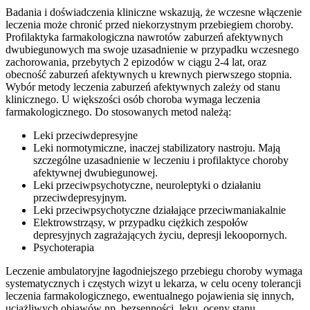
Badania i doświadczenia kliniczne wskazują, że wczesne włączenie
leczenia może chronić przed niekorzystnym przebiegiem choroby.
Profilaktyka farmakologiczna nawrotów zaburzeń afektywnych
dwubiegunowych ma swoje uzasadnienie w przypadku wczesnego
zachorowania, przebytych 2 epizodów w ciągu 2-4 lat, oraz
obecność zaburzeń afektywnych u krewnych pierwszego stopnia.
Wybór metody leczenia zaburzeń afektywnych zależy od stanu
klinicznego. U większości osób choroba wymaga leczenia
farmakologicznego. Do stosowanych metod należą:
Leki przeciwdepresyjne
Leki normotymiczne, inaczej stabilizatory nastroju. Mają
szczególne uzasadnienie w leczeniu i profilaktyce choroby
afektywnej dwubiegunowej.
Leki przeciwpsychotyczne, neuroleptyki o działaniu
przeciwdepresyjnym.
Leki przeciwpsychotyczne działające przeciwmaniakalnie
Elektrowstrząsy, w przypadku ciężkich zespołów
depresyjnych zagrażających życiu, depresji lekoopornych.
Psychoterapia
Leczenie ambulatoryjne łagodniejszego przebiegu choroby wymaga
systematycznych i częstych wizyt u lekarza, w celu oceny tolerancji
leczenia farmakologicznego, ewentualnego pojawienia się innych,
uciążliwych objawów np. bezsenności, lęku, oceny stanu