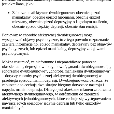
jest określana, jako:
Zaburzenie afektywne dwubiegunowe: obecnie epizod
maniakalny, obecnie epizod hipomanii, obecnie epizod
mieszany, obecnie epizod depresyjny o łagodnym nasileniu,
obecnie epizod ciężkiej depresji, obecnie stan remisji.
Ponieważ w chorobie afektywnej dwubiegunowej mogą
występować objawy psychotyczne, to z tego powodu rozpoznanie
zawiera informację np. epizod maniakalny, depresyjny bez objawów
psychotycznych, lub epizod maniakalny, depresyjny z objawami
psychotycznymi.
Można rozumieć, że niefortunne i nieprawidłowe potoczne
określenia: –„ depresja dwubiegunowa”, „mania dwubiegunowa”, „
schorzenie dwubiegunowe”, „choroba maniakalna dwubiegunowa”
– dotyczy choroby psychicznej afektywnej dwubiegunowej w
przebiegu epizodu manii i depresji. Dwubiegunowość oznacza, że
zaburzenie to cechują dwa skrajne bieguny dotyczące nastroju i
napędu: mania i depresja. Dlatego jest określane mianem zaburzenia
afektywnego dwubiegunowego, w odróżnieniu od zaburzeń
afektywnych jednobiegunowych, które cechuje się występowaniem
nawracających epizodów jedynie depresji lub tylko epizodów
maniakalnych.