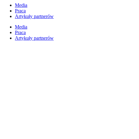
Przejdź
Media
do
Praca
treści
Artykuły partnerów
Media
Praca
Artykuły partnerów