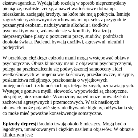
ekstrawaganckie. Wydają lub rozdają w sposób nieprzemyślany
pieniądze, osobiste rzeczy, a nawet wartościowe dobra np.
mieszkanie, zaciągają kredyty, na które nie mają pokrycia. Istnieje
zagrożenie ryzykownymi zrachowaniami np. seks z przygodnie
poznanymi osobami, nadużywanie alkoholu i środków
psychoaktywnych, wdawanie się w konflikty. Realizują
nieprzemyślane plany o porzuceniu pracy, studiów, podróżach
dookoła świata. Pacjenci bywają drażliwi, agresywni, nieufni i
podejrzliwi.
W przebiegu ciężkiego epizodu manii mogą występować objawy
psychotyczne. Obraz kliniczny manii z objawami psychotycznymi,
polega na przekształceniu się podwyższonej samooceny i idei
wielkościowych w urojenia wielkościowe, prześladowcze, misyjne,
posłannictwa religijnego, przekonania o wyjątkowych
umiejętnościach i zdolnościach np. telepatycznych, uzdrawiających.
Występuje gonitwa myśli, słowotok, wypowiedzi są chaotyczne,
niespójne, niezrozumiałe. Wzmożony napęd może prowadzić do
zachowań agresywnych i przemocowych. W tak nasilonych
objawach może pojawić się zaniedbywanie higieny, odżywiania się,
co może mieć poważne konsekwencje somatyczne.
Epizody depresji
średnio trwają około 6 miesięcy. Mogą być o
łagodnym, umiarkowanym i ciężkim nasileniu objawów. W obrazie
klinicznym jest: