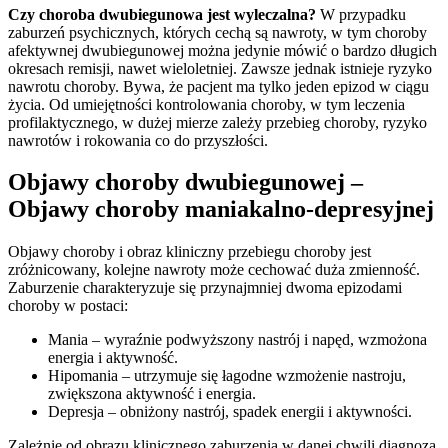
Czy choroba dwubiegunowa jest wyleczalna?
W przypadku
zaburzeń psychicznych, których cechą są nawroty, w tym choroby
afektywnej dwubiegunowej można jedynie mówić o bardzo długich
okresach remisji, nawet wieloletniej. Zawsze jednak istnieje ryzyko
nawrotu choroby. Bywa, że pacjent ma tylko jeden epizod w ciągu
życia. Od umiejętności kontrolowania choroby, w tym leczenia
profilaktycznego, w dużej mierze zależy przebieg choroby, ryzyko
nawrotów i rokowania co do przyszłości.
Objawy choroby dwubiegunowej –
Objawy choroby maniakalno-depresyjnej
Objawy choroby i obraz kliniczny przebiegu choroby jest
zróżnicowany, kolejne nawroty może cechować duża zmienność.
Zaburzenie charakteryzuje się przynajmniej dwoma epizodami
choroby w postaci:
Mania – wyraźnie podwyższony nastrój i napęd, wzmożona
energia i aktywność.
Hipomania – utrzymuje się łagodne wzmożenie nastroju,
zwiększona aktywność i energia.
Depresja – obniżony nastrój, spadek energii i aktywności.
Zależnie od obrazu klinicznego zaburzenia w danej chwili diagnoza