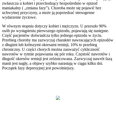
zwłaszcza u kobiet i przechodzący bezpośrednio w epizod
maniakalny ( „zmiana fazy”). Choroba może się pojawić bez
uchwytnej przyczyny, a może ją poprzedzać stresogenne
wydarzenie życiowe.
W równym stopniu dotyczy kobiet i mężczyzn. U przeszło 90%
osób po wystąpieniu pierwszego epizodu, pojawiają się następne.
Część pacjentów doświadcza tylko jednego epizodu w życiu.
Przebieg choroby ma zazwyczaj charakter nawracających epizodów
z długimi lub krótszymi okresami remisji, 10% to przebieg
chroniczny. U części chorych można zauważyć cykliczność
nawrotów w rytmie pojawiania się pór roku. Częstość nawrotów i
długość okresów remisji jest zróżnicowana. Zazwyczaj nawrót fazą
manii jest nagły, a objawy szybko narastają w ciągu kilku dni.
Początek fazy depresyjnej jest powolniejszy.