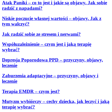
Atak Paniki – co to jest i jakie są objawy. Jak sobie
radzić z napadami?
Niskie poczucie własnej wartości – objawy. Jak z
tym walczyć?
Jak radzić sobie ze stresem i nerwami?
Współuzależnienie – czym jest i jaką terapię
wybrać?
Depresja Poporodowa PPD – przyczyny, objawy,
leczenie
Zaburzenia adaptacyjne – przyczyny, objawy i
leczenie
Terapia EMDR – czym jest?
Mutyzm wybiórczy – cechy dziecka, jak leczyć i jaką
terapię wybrać?