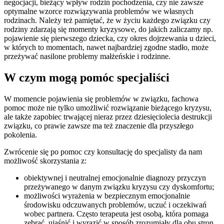
negocjacji, bieżący wpływ rodzin pochodzenia, czy nie zawsze
optymalne wzorce rozwiązywania problemów we własnych
rodzinach. Należy też pamiętać, że w życiu każdego związku czy
rodziny zdarzają się momenty kryzysowe, do jakich zaliczamy np.
pojawienie się pierwszego dziecka, czy okres dojrzewania u dzieci,
w których to momentach, nawet najbardziej zgodne stadło, może
przeżywać nasilone problemy małżeńskie i rodzinne.
W czym mogą pomóc specjaliści
W momencie pojawienia się problemów w związku, fachowa
pomoc może nie tylko umożliwić rozwiązanie bieżącego kryzysu,
ale także zapobiec trwającej nieraz przez dziesięciolecia destrukcji
związku, co prawie zawsze ma też znaczenie dla przyszłego
pokolenia.
Zwrócenie się po pomoc czy konsultację do specjalisty da nam
możliwość skorzystania z:
obiektywnej i neutralnej emocjonalnie diagnozy przyczyn
przeżywanego w danym związku kryzysu czy dyskomfortu;
możliwości wyrażenia w bezpiecznym emocjonalnie
środowisku odczuwanych problemów, uczuć i oczekiwań
wobec partnera. Często terapeuta jest osobą, która pomaga
zebrać, ujaśnić i wyrazić w sposób zrozumiały dla obu stron,