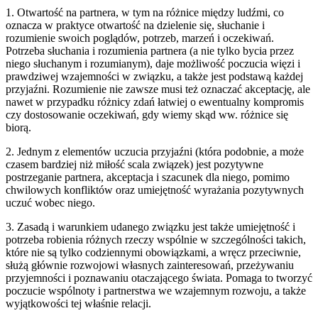
1. Otwartość na partnera, w tym na różnice między ludźmi, co
oznacza w praktyce otwartość na dzielenie się, słuchanie i
rozumienie swoich poglądów, potrzeb, marzeń i oczekiwań.
Potrzeba słuchania i rozumienia partnera (a nie tylko bycia przez
niego słuchanym i rozumianym), daje możliwość poczucia więzi i
prawdziwej wzajemności w związku, a także jest podstawą każdej
przyjaźni. Rozumienie nie zawsze musi też oznaczać akceptację, ale
nawet w przypadku różnicy zdań łatwiej o ewentualny kompromis
czy dostosowanie oczekiwań, gdy wiemy skąd ww. różnice się
biorą.
2. Jednym z elementów uczucia przyjaźni (która podobnie, a może
czasem bardziej niż miłość scala związek) jest pozytywne
postrzeganie partnera, akceptacja i szacunek dla niego, pomimo
chwilowych konfliktów oraz umiejętność wyrażania pozytywnych
uczuć wobec niego.
3. Zasadą i warunkiem udanego związku jest także umiejętność i
potrzeba robienia różnych rzeczy wspólnie w szczególności takich,
które nie są tylko codziennymi obowiązkami, a wręcz przeciwnie,
służą głównie rozwojowi własnych zainteresowań, przeżywaniu
przyjemności i poznawaniu otaczającego świata. Pomaga to tworzyć
poczucie wspólnoty i partnerstwa we wzajemnym rozwoju, a także
wyjątkowości tej właśnie relacji.