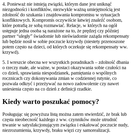
4. Ponieważ nie istnieją związki, którym dane jest uniknąć
niezgodności i konfliktów, niezwykle ważną umiejętnością jest
zdolność do szukania i znajdowania kompromisu w sytuacjach
konfliktowych. Kompromis oczywiście łatwiej znaleźć osobom,
które potrafią ze sobą rozmawiać. Relacje, w których na ogół
ustępuje jedna osoba są narażone na to, że prędzej czy później
partner “uległy” świadomie lub nieświadomie zażąda rekompensaty
lub będzie nosił w sobie poczucie krzywdy (niestety przenoszone
potem często na dzieci, od których oczekuje się rekompensaty ww.
krzywd).
5. I wreszcie obecna we wszystkich poradnikach – zdolność dbania
o rzeczy małe, ale ważne, w postaci okazywania sobie czułości na
co dzień, sprawiania niespodzianek, pamiętania o wspólnych
rocznicach czy dokonywania zmian w codziennej rutynie, co
pozwala odkryć i przeżywać na nowo zadowolenie czy nawet
uniesienia często na co dzień z definicji rzadkie.
Kiedy warto poszukać pomocy?
Posługując się powyższa listą można zatem stwierdzić, że brak lub
częsta nieobecność każdego z ww. czynników może utrudnić
trwanie w satysfakcjonującym związku i eskalować poczucie nudy,
niezrozumienia, krzywdy, braku więzi czy samorealizacji.