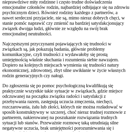
nieprawdziwe mity rodzinne i często trudne doświadczenia
emocjonalne członków rodzin, najbardziej odbijające się na zdrowiu
psychicznym dzieci. Również rodziny każdego z partnerów, a
nawet serdeczni przyjaciele, nie są, mimo nieraz dobrych chęci, w
stanie pomóc naprawić czy zmienić na bardziej satysfakcjonujący
związek dwojga ludzi, głównie ze względu na swój brak
emocjonalnej neutralności.
Najczęstszymi przyczynami pojawiających się trudności w
związkach są, jak pokazują badania, głównie problemy
komunikacyjne, czyli trudności z wydawałoby się prostą
umiejętnością właśnie słuchania i rozumienia siebie nawzajem.
Dopiero na kolejnych miejscach wymienia się trudności natury
ekonomicznej, zdrowotnej, zbyt silne uwikłanie w życie własnych
rodzin generacyjnych czy nałogi.
Do zgłoszenia się po pomoc psychologiczną kwalifikują się
praktycznie wszystkie takie sytuacje w związkach, gdzie miejsce
odczuwanej na początku związku radości i satysfakcji z
przebywania razem, zastępują uczucia zmęczenia, niechęci,
rozczarowania, żalu lub złości, których nie można rozładować w
sposób konstruktywny w szczerej, choć nieraz trudnej rozmowie z
partnerem, nakierowanej na poszukanie rozwiązania trudnych
sytuacji lub stanów. Przeważnie rozmowę taką utrudniają silne
negatywne uczucia, brak umiejętności porozumiewania się i