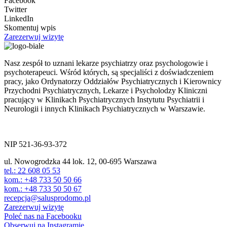
Facebook
Twitter
LinkedIn
Skomentuj wpis
Zarezerwuj wizytę
Nasz zespół to uznani lekarze psychiatrzy oraz psychologowie i
psychoterapeuci. Wśród których, są specjaliści z doświadczeniem
pracy, jako Ordynatorzy Oddziałów Psychiatrycznych i Kierownicy
Przychodni Psychiatrycznych, Lekarze i Psycholodzy Kliniczni
pracujący w Klinikach Psychiatrycznych Instytutu Psychiatrii i
Neurologii i innych Klinikach Psychiatrycznych w Warszawie.
ul. Nowogrodzka 44 lok.12
00-695 Warszawa
NIP 521-36-93-372
ul. Nowogrodzka 44 lok. 12, 00-695 Warszawa
tel.: 22 608 05 53
kom.: +48 733 50 50 66
kom.: +48 733 50 50 67
recepcja@salusprodomo.pl
Zarezerwuj wizytę
Poleć nas na Facebooku
Obserwuj na Instagramie