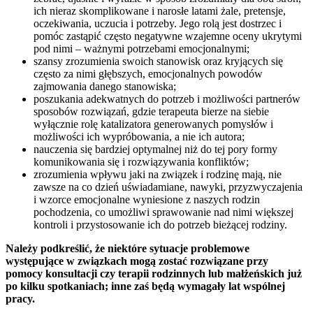
ich nieraz skomplikowane i narosłe latami żale, pretensje,
oczekiwania, uczucia i potrzeby. Jego rolą jest dostrzec i
pomóc zastąpić często negatywne wzajemne oceny ukrytymi
pod nimi – ważnymi potrzebami emocjonalnymi;
szansy zrozumienia swoich stanowisk oraz kryjących się
często za nimi głębszych, emocjonalnych powodów
zajmowania danego stanowiska;
poszukania adekwatnych do potrzeb i możliwości partnerów
sposobów rozwiązań, gdzie terapeuta bierze na siebie
wyłącznie rolę katalizatora generowanych pomysłów i
możliwości ich wypróbowania, a nie ich autora;
nauczenia się bardziej optymalnej niż do tej pory formy
komunikowania się i rozwiązywania konfliktów;
zrozumienia wpływu jaki na związek i rodzinę mają, nie
zawsze na co dzień uświadamiane, nawyki, przyzwyczajenia
i wzorce emocjonalne wyniesione z naszych rodzin
pochodzenia, co umożliwi sprawowanie nad nimi większej
kontroli i przystosowanie ich do potrzeb bieżącej rodziny.
Należy podkreślić, że niektóre sytuacje problemowe
występujące w związkach mogą zostać rozwiązane przy
pomocy konsultacji czy terapii rodzinnych lub małżeńskich już
po kilku spotkaniach; inne zaś będą wymagały lat wspólnej
pracy.