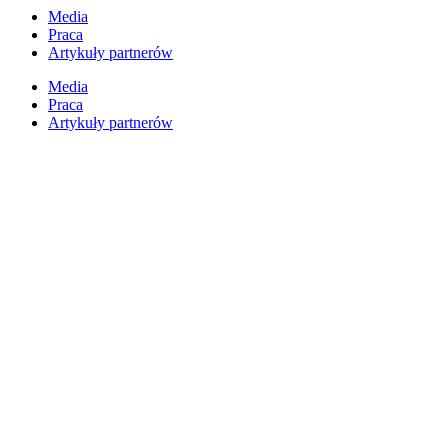
Przejdź
Media
do
Praca
treści
Artykuły partnerów
Media
Praca
Artykuły partnerów