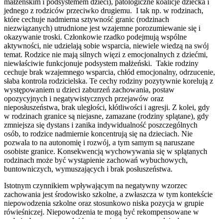
małżeńskim i podsystemem dzieci), patologiczne koalicje dziecka i
jednego z rodziców przeciwko drugiemu. I tak np. w rodzinach,
które cechuje nadmierna sztywność granic (rodzinach
niezwiązanych) utrudnione jest wzajemne porozumiewanie się i
okazywanie troski. Członkowie rzadko podejmują wspólne
aktywności, nie udzielają sobie wsparcia, niewiele wiedzą na swój
temat. Rodzice nie mają silnych więzi z emocjonalnych z dziećmi,
niewłaściwie funkcjonuje podsystem małżeński. Takie rodziny
cechuje brak wzajemnego wsparcia, chłód emocjonalny, odrzucenie,
słaba kontrola rodzicielska. Te cechy rodziny pozytywnie korelują z
występowaniem u dzieci zaburzeń zachowania, postaw
opozycyjnych i negatywistycznych przejawów oraz
nieposłuszeństwa, brak uległości, kłótliwości i agresji. Z kolei, gdy
w rodzinach granice są niejasne, zamazane (rodziny splątane), gdy
zmniejsza się dystans i zanika indywidualność poszczególnych
osób, to rodzice nadmiernie koncentrują się na dzieciach. Nie
pozwala to na autonomię i rozwój, a tym samym są naruszane
osobiste granice. Konsekwencją wychowywania się w splątanych
rodzinach może być wystąpienie zachowań wybuchowych,
buntowniczych, wymuszających i brak posłuszeństwa.
Istotnym czynnikiem wpływającym na negatywny wzorzec
zachowania jest środowisko szkolne, a zwłaszcza w tym kontekście
niepowodzenia szkolne oraz stosunkowo niska pozycja w grupie
rówieśniczej. Niepowodzenia te mogą być rekompensowane w