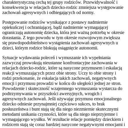
charakterystyczną cechą tej grupy rodziców. Przewidywalność i
konsekwencja w relacjach dziecko-rodzic zmniejsza występowanie
zachowań agresywnych i odbiegających od normy.
Postępowanie rodziców wynikające z postawy nadmiernie
opiekuńczej i ochraniającej, bądź nadmiernie wymagającej
ograniczają autonomię dziecka, która jest ważną potrzebą w okresie
dorastania. Z tego powodu w tym okresie rozwojowym zwiększa
się prawdopodobieństwo wystąpienia zachowań agresywnych u
dzieci, którym rodzice blokują osiągnięcie autonomii.
Sytuacje wydawania poleceń i wymuszanie ich wypełniania
zazwyczaj prowokują nieustanne konfrontacyjne zachowania w
relacjach dziecko-rodzic, które są nasycone przymusem i eskalacją
reakcji wymuszających przez obie strony. Uczy to obie strony i
rodzi przekonanie, że eskalacja takich zachowań, negatywnych
emocji i przymusu prowadzi w końcu do uległości jednej ze stron.
Powodzenie i skuteczność wzajemnego wymuszania wystarcza do
podtrzymywania w przyszłości awersyjnych, wrogich i
agresywnych zachowań. Jeśli używając przymusu emocjonalnego
dziecko odniesie przynajmniej częściowo sukces, to brak
posłuszeństwa i bunt stają się dla niego niezmiernie skutecznymi
metodami unikania czynności, które są dla niego nieprzyjemne i
wymagającego wysiłku. W rezultacie relacje pomiędzy dzieckiem i
rodzicem stają się coraz bardziej nasycone negatywnymi emocjami i