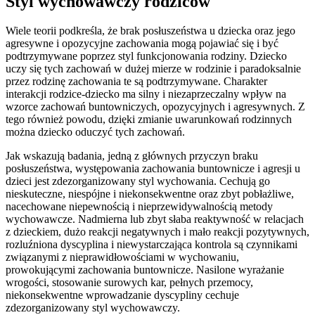
Styl wychowawczy rodziców
Wiele teorii podkreśla, że brak posłuszeństwa u dziecka oraz jego
agresywne i opozycyjne zachowania mogą pojawiać się i być
podtrzymywane poprzez styl funkcjonowania rodziny. Dziecko
uczy się tych zachowań w dużej mierze w rodzinie i paradoksalnie
przez rodzinę zachowania te są podtrzymywane. Charakter
interakcji rodzice-dziecko ma silny i niezaprzeczalny wpływ na
wzorce zachowań buntowniczych, opozycyjnych i agresywnych. Z
tego również powodu, dzięki zmianie uwarunkowań rodzinnych
można dziecko oduczyć tych zachowań.
Jak wskazują badania, jedną z głównych przyczyn braku
posłuszeństwa, występowania zachowania buntownicze i agresji u
dzieci jest zdezorganizowany styl wychowania. Cechują go
nieskuteczne, niespójne i niekonsekwentne oraz zbyt pobłażliwe,
nacechowane niepewnością i nieprzewidywalnością metody
wychowawcze. Nadmierna lub zbyt słaba reaktywność w relacjach
z dzieckiem, dużo reakcji negatywnych i mało reakcji pozytywnych,
rozluźniona dyscyplina i niewystarczająca kontrola są czynnikami
związanymi z nieprawidłowościami w wychowaniu,
prowokującymi zachowania buntownicze. Nasilone wyrażanie
wrogości, stosowanie surowych kar, pełnych przemocy,
niekonsekwentne wprowadzanie dyscypliny cechuje
zdezorganizowany styl wychowawczy.