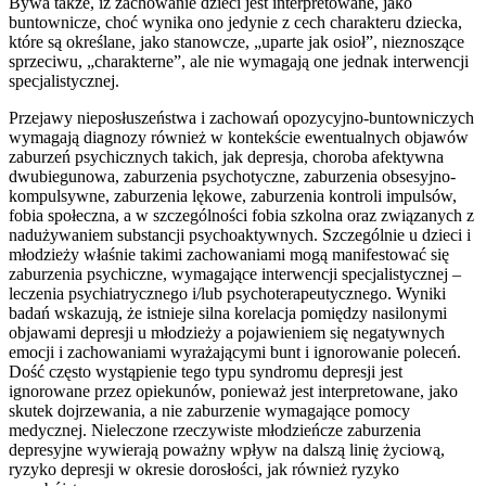
Bywa także, iż zachowanie dzieci jest interpretowane, jako
buntownicze, choć wynika ono jedynie z cech charakteru dziecka,
które są określane, jako stanowcze, „uparte jak osioł”, nieznoszące
sprzeciwu, „charakterne”, ale nie wymagają one jednak interwencji
specjalistycznej.
Przejawy nieposłuszeństwa i zachowań opozycyjno-buntowniczych
wymagają diagnozy również w kontekście ewentualnych objawów
zaburzeń psychicznych takich, jak depresja, choroba afektywna
dwubiegunowa, zaburzenia psychotyczne, zaburzenia obsesyjno-
kompulsywne, zaburzenia lękowe, zaburzenia kontroli impulsów,
fobia społeczna, a w szczególności fobia szkolna oraz związanych z
nadużywaniem substancji psychoaktywnych. Szczególnie u dzieci i
młodzieży właśnie takimi zachowaniami mogą manifestować się
zaburzenia psychiczne, wymagające interwencji specjalistycznej –
leczenia psychiatrycznego i/lub psychoterapeutycznego. Wyniki
badań wskazują, że istnieje silna korelacja pomiędzy nasilonymi
objawami depresji u młodzieży a pojawieniem się negatywnych
emocji i zachowaniami wyrażającymi bunt i ignorowanie poleceń.
Dość często wystąpienie tego typu syndromu depresji jest
ignorowane przez opiekunów, ponieważ jest interpretowane, jako
skutek dojrzewania, a nie zaburzenie wymagające pomocy
medycznej. Nieleczone rzeczywiste młodzieńcze zaburzenia
depresyjne wywierają poważny wpływ na dalszą linię życiową,
ryzyko depresji w okresie dorosłości, jak również ryzyko