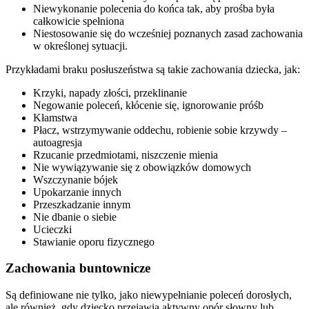
Niewykonanie polecenia do końca tak, aby prośba była
całkowicie spełniona
Niestosowanie się do wcześniej poznanych zasad zachowania
w określonej sytuacji.
Przykładami braku posłuszeństwa są takie zachowania dziecka, jak:
Krzyki, napady złości, przeklinanie
Negowanie poleceń, kłócenie się, ignorowanie próśb
Kłamstwa
Płacz, wstrzymywanie oddechu, robienie sobie krzywdy –
autoagresja
Rzucanie przedmiotami, niszczenie mienia
Nie wywiązywanie się z obowiązków domowych
Wszczynanie bójek
Upokarzanie innych
Przeszkadzanie innym
Nie dbanie o siebie
Ucieczki
Stawianie oporu fizycznego
Zachowania buntownicze
Są definiowane nie tylko, jako niewypełnianie poleceń dorosłych,
ale również, gdy dziecko przejawia aktywny opór słowny lub