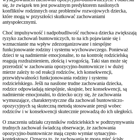
się, że związek ten jest poważnym predyktorem nasilonych
konfliktów rodzinnych oraz problemów rozwojowych dziecka,
które mogą w przyszłości skutkować zachowaniami
antyspołecznymi.
Choć impulsywność i nadpobudliwość ruchowa dziecka zwiększają
ryzyko zachowań buntowniczych, to na ich pojawianie się i
wzmacnianie ma wpływ zdezorganizowane i niespójne
funkcjonowanie rodziny i systemu wychowawczego. Ponieważ
dzieci te są nadmiernie emocjonalne, to na kontrolę rodzicielską
reagują rozdrażnieniem, złością i wrogością. Taki stan może się
przerodzić w zachowania opozycyjno-buntownicze i w dużej
mierze zależy to od reakcji rodziców, ich konsekwencji,
przewidywalności funkcjonowania rodziny i systemu
rodzicielskiego. Jeśli na nasilone trudne zachowania dziecka,
rodzice odpowiadają niespójnie, skrajnie, bez konsekwencji, są
nadmiernie emocjonalni, to dziecko uczy się, że zachowania
wymuszające, charakterystyczne dla zachowań buntowniczo-
opozycyjnych są skuteczną metodą stosowanie presji wobec
rodziców i w konsekwencji skutecznie prowadzą do ich uległości.
O znaczeniu udziału czynników rodzicielskich w podtrzymywaniu
trudnych zachowań świadczą obserwacje, że zachowania
opozycyjno-buntownicze mają często wymiar sytuacyjno-
kontekstowy. Oznacza to, że zachowania te mogą mieć ścisły