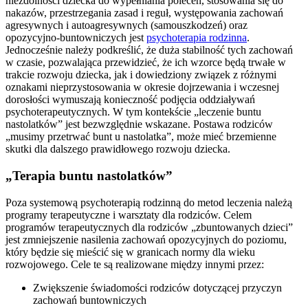
niezdolności dziecka do wypełniania poleceń, stosowania się do
nakazów, przestrzegania zasad i reguł, występowania zachowań
agresywnych i autoagresywnych (samouszkodzeń) oraz
opozycyjno-buntowniczych jest
psychoterapia rodzinna
.
Jednocześnie należy podkreślić, że duża stabilność tych zachowań
w czasie, pozwalająca przewidzieć, że ich wzorce będą trwałe w
trakcie rozwoju dziecka, jak i dowiedziony związek z różnymi
oznakami nieprzystosowania w okresie dojrzewania i wczesnej
dorosłości wymuszają konieczność podjęcia oddziaływań
psychoterapeutycznych. W tym kontekście „leczenie buntu
nastolatków” jest bezwzględnie wskazane. Postawa rodziców
„musimy przetrwać bunt u nastolatka”, może mieć brzemienne
skutki dla dalszego prawidłowego rozwoju dziecka.
„
Terapia buntu nastolatków”
Poza systemową psychoterapią rodzinną do metod leczenia należą
programy terapeutyczne i warsztaty dla rodziców. Celem
programów terapeutycznych dla rodziców „zbuntowanych dzieci”
jest zmniejszenie nasilenia zachowań opozycyjnych do poziomu,
który będzie się mieścić się w granicach normy dla wieku
rozwojowego. Cele te są realizowane między innymi przez:
Zwiększenie świadomości rodziców dotyczącej przyczyn
zachowań buntowniczych