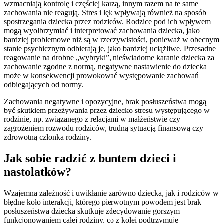
wzmacniają kontrolę i częściej karzą, innym razem na te same
zachowania nie reagują. Stres i lęk wpływają również na sposób
spostrzegania dziecka przez rodziców. Rodzice pod ich wpływem
mogą wyolbrzymiać i interpretować zachowania dziecka, jako
bardziej problemowe niż są w rzeczywistości, ponieważ w obecnym
stanie psychicznym odbierają je, jako bardziej uciążliwe. Przesadne
reagowanie na drobne „wybryki”, nieświadome karanie dziecka za
zachowanie zgodne z normą, negatywne nastawienie do dziecka
może w konsekwencji prowokować występowanie zachowań
odbiegających od normy.
Zachowania negatywne i opozycyjne, brak posłuszeństwa mogą
być skutkiem przeżywania przez dziecko stresu występującego w
rodzinie, np. związanego z relacjami w małżeństwie czy
zagrożeniem rozwodu rodziców, trudną sytuacją finansową czy
zdrowotną członka rodziny.
Jak sobie radzić z buntem dzieci i
nastolatków?
Wzajemna zależność i uwikłanie zarówno dziecka, jak i rodziców w
błędne koło interakcji, którego pierwotnym powodem jest brak
posłuszeństwa dziecka skutkuje zdecydowanie gorszym
funkcjonowaniem całej rodziny, co z kolei podtrzymuje