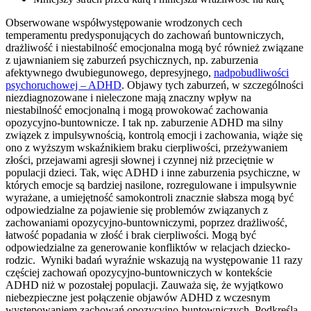
Obserwowane współwystępowanie wrodzonych cech
temperamentu predysponujących do zachowań buntowniczych,
drażliwość i niestabilność emocjonalna mogą być również związane
z ujawnianiem się zaburzeń psychicznych, np. zaburzenia
afektywnego dwubiegunowego, depresyjnego,
nadpobudliwości
psychoruchowej – ADHD
. Objawy tych zaburzeń, w szczególności
niezdiagnozowane i nieleczone mają znaczny wpływ na
niestabilność emocjonalną i mogą prowokować zachowania
opozycyjno-buntownicze. I tak np. zaburzenie ADHD ma silny
związek z impulsywnością, kontrolą emocji i zachowania, wiąże się
ono z wyższym wskaźnikiem braku cierpliwości, przeżywaniem
złości, przejawami agresji słownej i czynnej niż przeciętnie w
populacji dzieci. Tak, więc ADHD i inne zaburzenia psychiczne, w
których emocje są bardziej nasilone, rozregulowane i impulsywnie
wyrażane, a umiejętność samokontroli znacznie słabsza mogą być
odpowiedzialne za pojawienie się problemów związanych z
zachowaniami opozycyjno-buntowniczymi, poprzez drażliwość,
łatwość popadania w złość i brak cierpliwości. Mogą być
odpowiedzialne za generowanie konfliktów w relacjach dziecko-
rodzic. Wyniki badań wyraźnie wskazują na występowanie 11 razy
częściej zachowań opozycyjno-buntowniczych w kontekście
ADHD niż w pozostałej populacji. Zauważa się, że wyjątkowo
niebezpieczne jest połączenie objawów ADHD z wczesnym
występowaniem zachowań opozycyjno-buntowniczych. Podkreśla