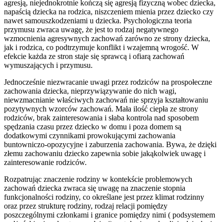
agresją, niejednokrotnie kończą się agresją fizyczną wobec dziecka,
napaścią dziecka na rodzica, niszczeniem mienia przez dziecko czy
nawet samouszkodzeniami u dziecka. Psychologiczna teoria
przymusu zwraca uwagę, że jest to rodzaj negatywnego
wzmocnienia agresywnych zachowań zarówno ze strony dziecka,
jak i rodzica, co podtrzymuje konflikt i wzajemną wrogość. W
efekcie każda ze stron staje się sprawcą i ofiarą zachowań
wymuszających i przymusu.
Jednocześnie niezwracanie uwagi przez rodziców na prospołeczne
zachowania dziecka, nieprzywiązywanie do nich wagi,
niewzmacnianie właściwych zachowań nie sprzyja kształtowaniu
pozytywnych wzorców zachowań. Mała ilość ciepła ze strony
rodziców, brak zainteresowania i słaba kontrola nad sposobem
spędzania czasu przez dziecko w domu i poza domem są
dodatkowymi czynnikami prowokującymi zachowania
buntowniczo-opozycyjne i zaburzenia zachowania. Bywa, że dzięki
złemu zachowaniu dziecko zapewnia sobie jakąkolwiek uwagę i
zainteresowanie rodziców.
Rozpatrując znaczenie rodziny w kontekście problemowych
zachowań dziecka zwraca się uwagę na znaczenie stopnia
funkcjonalności rodziny, co określane jest przez klimat rodzinny
oraz przez strukturę rodziny, rodzaj relacji pomiędzy
poszczególnymi członkami i granice pomiędzy nimi ( podsystemem