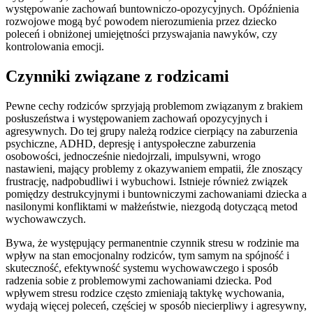
występowanie zachowań buntowniczo-opozycyjnych. Opóźnienia
rozwojowe mogą być powodem nierozumienia przez dziecko
poleceń i obniżonej umiejętności przyswajania nawyków, czy
kontrolowania emocji.
Czynniki związane z rodzicami
Pewne cechy rodziców sprzyjają problemom związanym z brakiem
posłuszeństwa i występowaniem zachowań opozycyjnych i
agresywnych. Do tej grupy należą rodzice cierpiący na zaburzenia
psychiczne, ADHD, depresję i antyspołeczne zaburzenia
osobowości, jednocześnie niedojrzali, impulsywni, wrogo
nastawieni, mający problemy z okazywaniem empatii, źle znoszący
frustrację, nadpobudliwi i wybuchowi. Istnieje również związek
pomiędzy destrukcyjnymi i buntowniczymi zachowaniami dziecka a
nasilonymi konfliktami w małżeństwie, niezgodą dotyczącą metod
wychowawczych.
Bywa, że występujący permanentnie czynnik stresu w rodzinie ma
wpływ na stan emocjonalny rodziców, tym samym na spójność i
skuteczność, efektywność systemu wychowawczego i sposób
radzenia sobie z problemowymi zachowaniami dziecka. Pod
wpływem stresu rodzice często zmieniają taktykę wychowania,
wydają więcej poleceń, częściej w sposób niecierpliwy i agresywny,