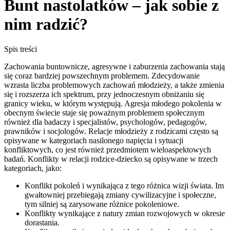
Bunt nastolatków – jak sobie z
nim radzić?
Spis treści
Zachowania buntownicze, agresywne i zaburzenia zachowania stają
się coraz bardziej powszechnym problemem. Zdecydowanie
wzrasta liczba problemowych zachowań młodzieży, a także zmienia
się i rozszerza ich spektrum, przy jednoczesnym obniżaniu się
granicy wieku, w którym występują. Agresja młodego pokolenia w
obecnym świecie staje się poważnym problemem społecznym
również dla badaczy i specjalistów, psychologów, pedagogów,
prawników i socjologów. Relacje młodzieży z rodzicami często są
opisywane w kategoriach nasilonego napięcia i sytuacji
konfliktowych, co jest również przedmiotem wieloaspektowych
badań. Konflikty w relacji rodzice-dziecko są opisywane w trzech
kategoriach, jako:
Konflikt pokoleń i wynikająca z tego różnica wizji świata. Im
gwałtowniej przebiegają zmiany cywilizacyjne i społeczne,
tym silniej są zarysowane różnice pokoleniowe.
Konflikty wynikające z natury zmian rozwojowych w okresie
dorastania.