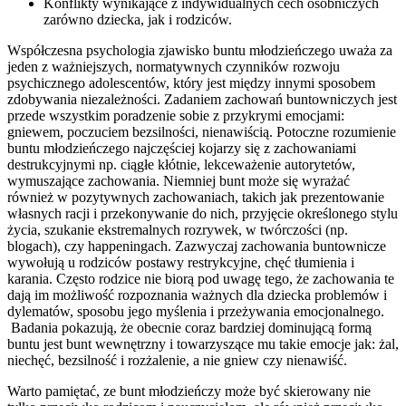
Konflikty wynikające z indywidualnych cech osobniczych
zarówno dziecka, jak i rodziców.
Współczesna psychologia zjawisko buntu młodzieńczego uważa za
jeden z ważniejszych, normatywnych czynników rozwoju
psychicznego adolescentów, który jest między innymi sposobem
zdobywania niezależności. Zadaniem zachowań buntowniczych jest
przede wszystkim poradzenie sobie z przykrymi emocjami:
gniewem, poczuciem bezsilności, nienawiścią. Potoczne rozumienie
buntu młodzieńczego najczęściej kojarzy się z zachowaniami
destrukcyjnymi np. ciągłe kłótnie, lekceważenie autorytetów,
wymuszające zachowania. Niemniej bunt może się wyrażać
również w pozytywnych zachowaniach, takich jak prezentowanie
własnych racji i przekonywanie do nich, przyjęcie określonego stylu
życia, szukanie ekstremalnych rozrywek, w twórczości (np.
blogach), czy happeningach. Zazwyczaj zachowania buntownicze
wywołują u rodziców postawy restrykcyjne, chęć tłumienia i
karania. Często rodzice nie biorą pod uwagę tego, że zachowania te
dają im możliwość rozpoznania ważnych dla dziecka problemów i
dylematów, sposobu jego myślenia i przeżywania emocjonalnego.
Badania pokazują, że obecnie coraz bardziej dominującą formą
buntu jest bunt wewnętrzny i towarzyszące mu takie emocje jak: żal,
niechęć, bezsilność i rozżalenie, a nie gniew czy nienawiść.
Warto pamiętać, ze bunt młodzieńczy może być skierowany nie