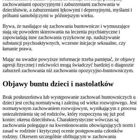
zachowaniami opozycyjnymi i zaburzeniami zachowania w
dzieciństwie, a zaburzeniami lękowymi i depresyjnymi, myślami i
próbami samobójczymi w późniejszym wieku.
Bywa, że nasilające się zachowania buntownicze i wymuszające
stają się powodem skierowania na leczenia psychiatryczne i
zapowiadają inne zachowania ryzykowne np. nadużywanie
substancji psychoaktywnych, wczesne inicjacje seksualne, czy
łamanie prawa.
Mając na uwadze powyższe informacje trzeba pamiętać, że objawy
agresji fizycznej i mściwości mogą świadczyć bardziej o diagnozie
zaburzeń zachowania niż zachowaniu opozycyjno-buntowniczym.
Objawy buntu dzieci i nastolatków
Brak posłuszeństwa lub występowanie zachowań buntowniczych u
dzieci jest cechą normatywną i zależną od wieku rozwojowego. Jest
normatywnym zachowaniem rozwojowym, wynikającym z procesu
uniezależnienia się od rodziców, który rozpoczyna się już pod
koniec okresu dzieciństwa. Charakterystyczne wówczas są
zachowania polegające na kwestionowaniu obowiązujących norm i
zasad w rodzinie i krytycznej ocenie postępowania członków
rodziny. Okresem szczególnie obfitującym w zachowania