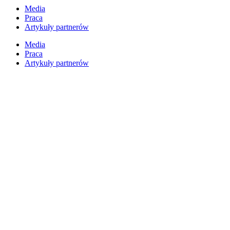
Przejdź
Media
do
Praca
treści
Artykuły partnerów
Media
Praca
Artykuły partnerów