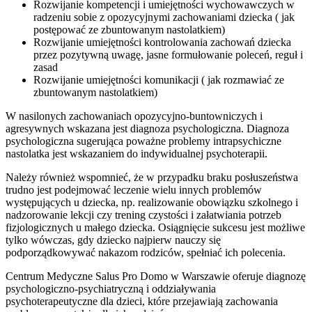
Rozwijanie kompetencji i umiejętności wychowawczych w
radzeniu sobie z opozycyjnymi zachowaniami dziecka ( jak
postępować ze zbuntowanym nastolatkiem)
Rozwijanie umiejętności kontrolowania zachowań dziecka
przez pozytywną uwagę, jasne formułowanie poleceń, reguł i
zasad
Rozwijanie umiejętności komunikacji ( jak rozmawiać ze
zbuntowanym nastolatkiem)
W nasilonych zachowaniach opozycyjno-buntowniczych i
agresywnych wskazana jest diagnoza psychologiczna. Diagnoza
psychologiczna sugerująca poważne problemy intrapsychiczne
nastolatka jest wskazaniem do indywidualnej psychoterapii.
Należy również wspomnieć, że w przypadku braku posłuszeństwa
trudno jest podejmować leczenie wielu innych problemów
występujących u dziecka, np. realizowanie obowiązku szkolnego i
nadzorowanie lekcji czy trening czystości i załatwiania potrzeb
fizjologicznych u małego dziecka. Osiągnięcie sukcesu jest możliwe
tylko wówczas, gdy dziecko najpierw nauczy się
podporządkowywać nakazom rodziców, spełniać ich polecenia.
Centrum Medyczne Salus Pro Domo w Warszawie oferuje diagnozę
psychologiczno-psychiatryczną i oddziaływania
psychoterapeutyczne dla dzieci, które przejawiają zachowania