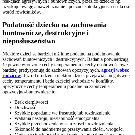
reakcjach agresywnych i buntowniczych, przez co dziecko np.
uzyskuje uwagę a nawet uznanie i poczucie atrakcyjności i sukcesu
wśród rówieśników.
Podatność dziecka na zachowania
buntownicze, destrukcyjne i
nieposłuszeństwo
Niektóre dzieci są bardziej niż inne podatne na podejmowanie
zachowań buntowniczych i destrukcyjnych. Badania potwierdzają,
że pewne wrodzone cechy temperamentu i cechy osobowościowe
bardziej predysponują do zachowań opozycyjnych,
agresji wobec
rodziców
. Już od urodzenia niektóre dzieci przejawiają negatywne
cechy temperamentu i będą częściej wchodzić w konflikty.
Specyficzne cechy temperamentu podatne na zaburzenia
opozycyjno-buntownicze to:
Brak cierpliwości
Drażliwość
Szybkie popadanie we frustrację lub rozdrażnienie.
Wahania nastroju, niestabilność emocjonalna
Szybkie przechodzenie w stan złości i rozdrażnienia
Skłonność do nadmiernego przeżywania złości, wrogości
Mniejszy strach przed karą i mniejsza wrażliwość na karę