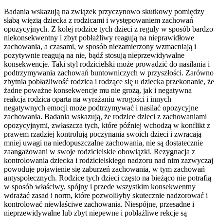
Badania wskazują na związek przyczynowo skutkowy pomiędzy
słabą więzią dziecka z rodzicami i występowaniem zachowań
opozycyjnych. Z kolej rodzice tych dzieci z reguły w sposób bardzo
niekonsekwentny i zbyt pobłażliwy reagują na nieprawidłowe
zachowania, a czasami, w sposób niezamierzony wzmacniają i
pozytywnie reagują na nie, bądź stosują nieprzewidywalne
konsekwencje. Taki styl rodzicielski może prowadzić do nasilania i
podtrzymywania zachowań buntowniczych w przyszłości. Zarówno
zbytnia pobłażliwość rodzica i rodzące się u dziecka przekonanie, że
żadne poważne konsekwencje mu nie grożą, jak i negatywna
reakcja rodzica oparta na wyrażaniu wrogości i innych
negatywnych emocji może podtrzymywać i nasilać opozycyjne
zachowania. Badania wskazują, że rodzice dzieci z zachowaniami
opozycyjnymi, zwłaszcza tych, które później wchodzą w konflikt z
prawem rzadziej kontrolują poczynania swoich dzieci i zwracają
mniej uwagi na niedopuszczalne zachowania, nie są dostatecznie
zaangażowani w swoje rodzicielskie obowiązki. Rezygnacja z
kontrolowania dziecka i rodzicielskiego nadzoru nad nim zazwyczaj
powoduje pojawienie się zaburzeń zachowania, w tym zachowań
antyspołecznych. Rodzice tych dzieci często na bieżąco nie potrafią
w sposób właściwy, spójny i przede wszystkim konsekwentny
wdrażać zasad i norm, które pozwoliłyby skutecznie nadzorować i
kontrolować niewłaściwe zachowania. Niespójne, przesadne i
nieprzewidywalne lub zbyt niepewne i pobłażliwe rekcje są