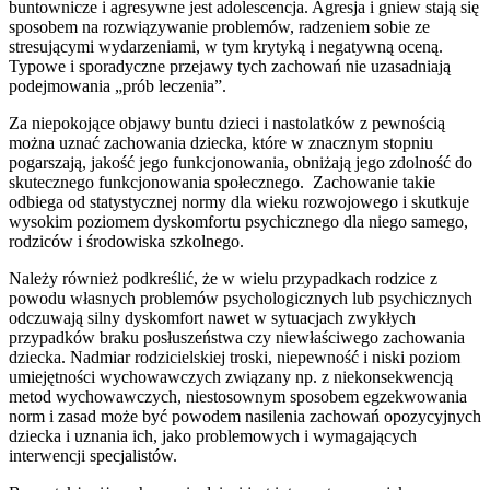
buntownicze i agresywne jest adolescencja. Agresja i gniew stają się
sposobem na rozwiązywanie problemów, radzeniem sobie ze
stresującymi wydarzeniami, w tym krytyką i negatywną oceną.
Typowe i sporadyczne przejawy tych zachowań nie uzasadniają
podejmowania „prób leczenia”.
Za niepokojące objawy buntu dzieci i nastolatków z pewnością
można uznać zachowania dziecka, które w znacznym stopniu
pogarszają, jakość jego funkcjonowania, obniżają jego zdolność do
skutecznego funkcjonowania społecznego. Zachowanie takie
odbiega od statystycznej normy dla wieku rozwojowego i skutkuje
wysokim poziomem dyskomfortu psychicznego dla niego samego,
rodziców i środowiska szkolnego.
Należy również podkreślić, że w wielu przypadkach rodzice z
powodu własnych problemów psychologicznych lub psychicznych
odczuwają silny dyskomfort nawet w sytuacjach zwykłych
przypadków braku posłuszeństwa czy niewłaściwego zachowania
dziecka. Nadmiar rodzicielskiej troski, niepewność i niski poziom
umiejętności wychowawczych związany np. z niekonsekwencją
metod wychowawczych, niestosownym sposobem egzekwowania
norm i zasad może być powodem nasilenia zachowań opozycyjnych
dziecka i uznania ich, jako problemowych i wymagających
interwencji specjalistów.