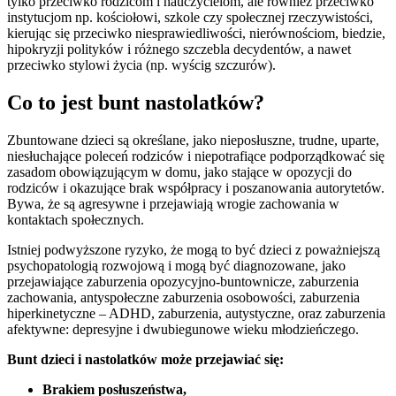
tylko przeciwko rodzicom i nauczycielom, ale również przeciwko
instytucjom np. kościołowi, szkole czy społecznej rzeczywistości,
kierując się przeciwko niesprawiedliwości, nierównościom, biedzie,
hipokryzji polityków i różnego szczebla decydentów, a nawet
przeciwko stylowi życia (np. wyścig szczurów).
Co to jest bunt nastolatków?
Zbuntowane dzieci są określane, jako nieposłuszne, trudne, uparte,
niesłuchające poleceń rodziców i niepotrafiące podporządkować się
zasadom obowiązującym w domu, jako stające w opozycji do
rodziców i okazujące brak współpracy i poszanowania autorytetów.
Bywa, że są agresywne i przejawiają wrogie zachowania w
kontaktach społecznych.
Istniej podwyższone ryzyko, że mogą to być dzieci z poważniejszą
psychopatologią rozwojową i mogą być diagnozowane, jako
przejawiające zaburzenia opozycyjno-buntownicze, zaburzenia
zachowania, antyspołeczne zaburzenia osobowości, zaburzenia
hiperkinetyczne – ADHD, zaburzenia, autystyczne, oraz zaburzenia
afektywne: depresyjne i dwubiegunowe wieku młodzieńczego.
Bunt dzieci i nastolatków może przejawiać się:
Brakiem posłuszeństwa,