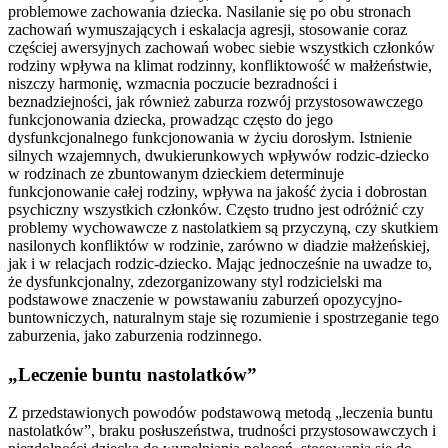
problemowe zachowania dziecka. Nasilanie się po obu stronach
zachowań wymuszających i eskalacja agresji, stosowanie coraz
częściej awersyjnych zachowań wobec siebie wszystkich członków
rodziny wpływa na klimat rodzinny, konfliktowość w małżeństwie,
niszczy harmonię, wzmacnia poczucie bezradności i
beznadziejności, jak również zaburza rozwój przystosowawczego
funkcjonowania dziecka, prowadząc często do jego
dysfunkcjonalnego funkcjonowania w życiu dorosłym. Istnienie
silnych wzajemnych, dwukierunkowych wpływów rodzic-dziecko
w rodzinach ze zbuntowanym dzieckiem determinuje
funkcjonowanie całej rodziny, wpływa na jakość życia i dobrostan
psychiczny wszystkich członków. Często trudno jest odróżnić czy
problemy wychowawcze z nastolatkiem są przyczyną, czy skutkiem
nasilonych konfliktów w rodzinie, zarówno w diadzie małżeńskiej,
jak i w relacjach rodzic-dziecko. Mając jednocześnie na uwadze to,
że dysfunkcjonalny, zdezorganizowany styl rodzicielski ma
podstawowe znaczenie w powstawaniu zaburzeń opozycyjno-
buntowniczych, naturalnym staje się rozumienie i spostrzeganie tego
zaburzenia, jako zaburzenia rodzinnego.
„
Leczenie buntu nastolatków”
Z przedstawionych powodów podstawową metodą „leczenia buntu
nastolatków”, braku posłuszeństwa, trudności przystosowawczych i