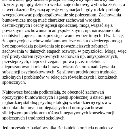
fizyczny, np. gdy dziecko werbalizuje odmowę, wybucha złością, a
nawet okazuje fizyczną agresję w sytuacjach, gdy rodzic próbuje
wyegzekwować podporządkowanie się poleceniom. Zachowania
buntownicze mogą mieć charakter zachowań wrogich,
destrukcyjnych i cechy agresji społecznej, mogą wiązać się z
poważnymi zachowaniami antyspołecznymi, np. naruszanie dóbr
osobistych, agresją oraz przestępstwami wobec innych. Uważa się,
że opozycyjne zachowania buntownicze wieku dziecięcego mogą
być zapowiedzią pojawienia się poważniejszych zaburzeń
zachowania w dalszych etapach rozwoju w przyszłości. Mogą, więc
być predyktorem ryzykownych zachowań np. antyspołecznych,
przestępczych, nieprzestrzegania prawa przez nieletnich,
nieposzanowania mienia i prawa własności oraz nadużywania
substancji psychoaktywnych. Są silnym predyktorem trudności
szkolnych i problemów w relacjach rówieśniczych i kontaktach
społecznych.
Najnowsze badania podkreślają, że obecność zachowań
opozycyjno-buntowniczych i agresji społecznej u dzieci jest
najbardziej stabilną psychopatologią wieku dziecięcego, a w
stosunku do innych odbiegających od normy zachowań –
silniejszym predyktorem różnych negatywnych konsekwencji
społecznych i trudności szkolnych.
Jednocześnie z badań wynika, że istnieje korelacja pomiędzy