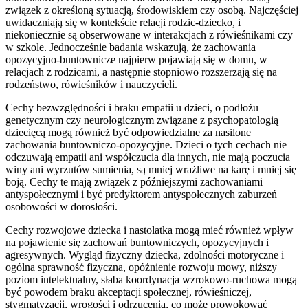
związek z określoną sytuacją, środowiskiem czy osobą. Najczęściej
uwidaczniają się w kontekście relacji rodzic-dziecko, i
niekoniecznie są obserwowane w interakcjach z rówieśnikami czy
w szkole. Jednocześnie badania wskazują, że zachowania
opozycyjno-buntownicze najpierw pojawiają się w domu, w
relacjach z rodzicami, a następnie stopniowo rozszerzają się na
rodzeństwo, rówieśników i nauczycieli.
Cechy bezwzględności i braku empatii u dzieci, o podłożu
genetycznym czy neurologicznym związane z psychopatologią
dziecięcą mogą również być odpowiedzialne za nasilone
zachowania buntowniczo-opozycyjne. Dzieci o tych cechach nie
odczuwają empatii ani współczucia dla innych, nie mają poczucia
winy ani wyrzutów sumienia, są mniej wrażliwe na karę i mniej się
boją. Cechy te mają związek z późniejszymi zachowaniami
antyspołecznymi i być predyktorem antyspołecznych zaburzeń
osobowości w dorosłości.
Cechy rozwojowe dziecka i nastolatka mogą mieć również wpływ
na pojawienie się zachowań buntowniczych, opozycyjnych i
agresywnych. Wygląd fizyczny dziecka, zdolności motoryczne i
ogólna sprawność fizyczna, opóźnienie rozwoju mowy, niższy
poziom intelektualny, słaba koordynacja wzrokowo-ruchowa mogą
być powodem braku akceptacji społecznej, rówieśniczej,
stygmatyzacji, wrogości i odrzucenia, co może prowokować